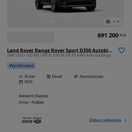
1
/
6
691 200
PLN
Land Rover Range Rover Sport D350 Autobiography
2997 cm3 • 350 KM • MY26 3.0D I6 350 PS AWD Auto Autobiography - TYLNA OŚ SKRĘTNA
Wyróżnione
10 km
Diesel
Automatyczna
2026
Katowice (Śląskie)
Firma • Podbite
Zobacz ogłoszenia