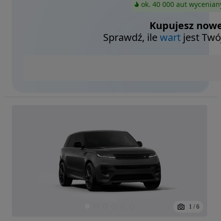
ok. 40 000 aut wycenian
Kupujesz nowe
Sprawdź, ile
wart
jest Twó
1
/
6