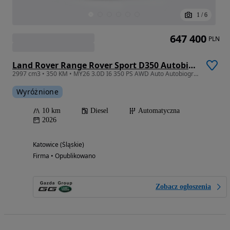
1
/
6
647 400
PLN
Land Rover Range Rover Sport D350 Autobiography
2997 cm3 • 350 KM • MY26 3.0D I6 350 PS AWD Auto Autobiography
Wyróżnione
10 km
Diesel
Automatyczna
2026
Katowice (Śląskie)
Firma • Opublikowano
Zobacz ogłoszenia