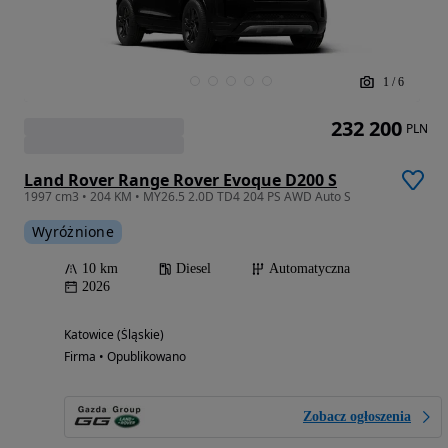
1
/
6
232 200
PLN
Land Rover Range Rover Evoque D200 S
1997 cm3 • 204 KM • MY26.5 2.0D TD4 204 PS AWD Auto S
Wyróżnione
10 km
Diesel
Automatyczna
2026
Katowice (Śląskie)
Firma • Opublikowano
Zobacz ogłoszenia