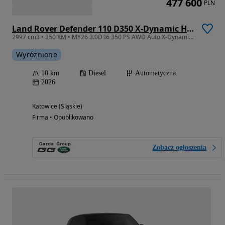
477 600
PLN
Land Rover Defender 110 D350 X-Dynamic HSE
2997 cm3 • 350 KM • MY26 3.0D I6 350 PS AWD Auto X-Dynamic HSE 110
Wyróżnione
10 km
Diesel
Automatyczna
2026
Katowice (Śląskie)
Firma • Opublikowano
Zobacz ogłoszenia