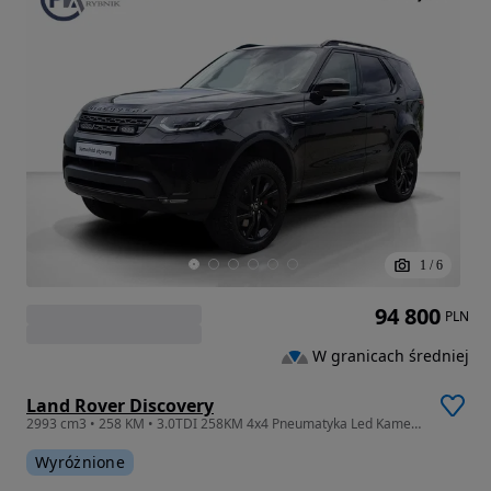
1
/
6
94 800
PLN
W granicach średniej
Land Rover Discovery
2993 cm3 • 258 KM • 3.0TDI 258KM 4x4 Pneumatyka Led Kamera Navi GrzaneFotele
Wyróżnione