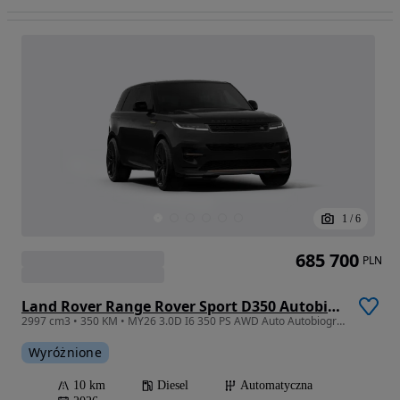
1
/
6
685 700
PLN
Land Rover Range Rover Sport D350 Autobiography
2997 cm3 • 350 KM • MY26 3.0D I6 350 PS AWD Auto Autobiography - TYLNA OŚ SKRĘTNA
Wyróżnione
10 km
Diesel
Automatyczna