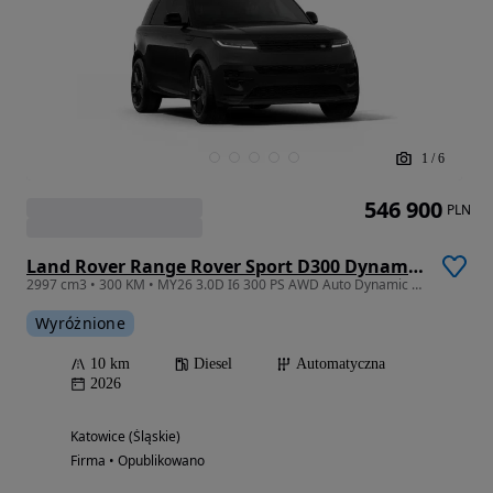
1
/
6
546 900
PLN
Land Rover Range Rover Sport D300 Dynamic SE
2997 cm3 • 300 KM • MY26 3.0D I6 300 PS AWD Auto Dynamic SE
Wyróżnione
10 km
Diesel
Automatyczna
2026
Katowice (Śląskie)
Firma • Opublikowano