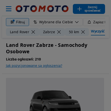
Zacznij
sprzedawać
Wybrane dla Ciebie
Filtruj
Zapisz filt
Wyczyść filt
Land Rover
Zabrze
50 km
Land Rover Zabrze - Samochody
Osobowe
Liczba ogłoszeń:
210
Jak pozycjonowane są ogłoszenia?