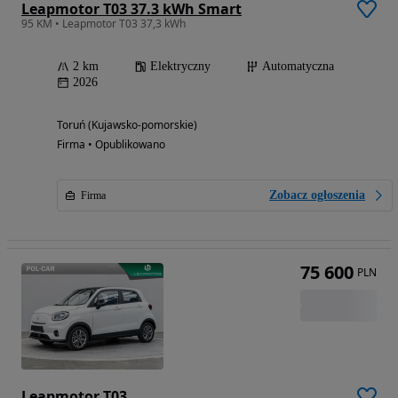
Leapmotor T03 37.3 kWh Smart
95 KM • Leapmotor T03 37,3 kWh
2 km
Elektryczny
Automatyczna
2026
Toruń (Kujawsko-pomorskie)
Firma • Opublikowano
Zobacz ogłoszenia
Firma
75 600
PLN
Leapmotor T03