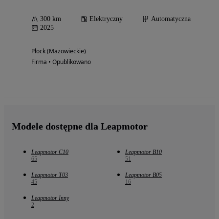
300 km
Elektryczny
Automatyczna
2025
Płock (Mazowieckie)
Firma • Opublikowano
Modele dostępne dla Leapmotor
Leapmotor C10
Leapmotor B10
65
51
Leapmotor T03
Leapmotor B05
45
16
Leapmotor Inny
2