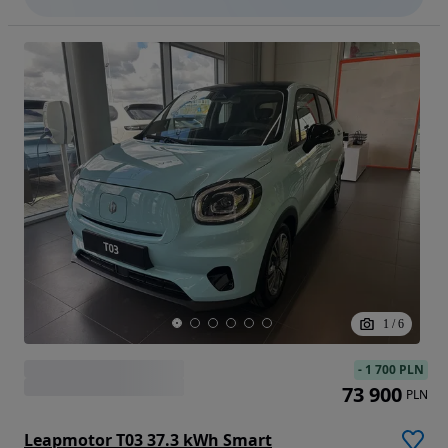
1
/
6
-
1 700 PLN
73 900
PLN
Leapmotor T03 37.3 kWh Smart