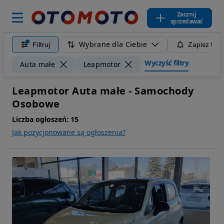
Zacznij
sprzedawać
Wybrane dla Ciebie
Filtruj
Zapisz filt
Wyczyść filtry
Auta małe
Leapmotor
Leapmotor Auta małe - Samochody
Osobowe
Liczba ogłoszeń:
15
Jak pozycjonowane są ogłoszenia?