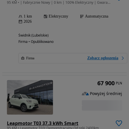
95 KM • | Fabrycznie Nowy | 0 km | 100% Elektryczny | Gwarancja Producenta
1 km
Elektryczny
Automatyczna
2026
Świdnik (Lubelskie)
Firma • Opublikowano
Zobacz ogłoszenia
Firma
67 900
PLN
Powyżej średniej
Leapmotor T03 37.3 kWh Smart
95 KM • Leapmotor T03! Demonstracyjny Od ręki 2400km