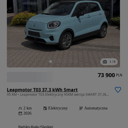
1
/
6
73 900
PLN
Leapmotor T03 37.3 kWh Smart
95 KM • Leapmotor T03 Elektryczny 95KM wersja SMART 37,3kWh model 2026
2 km
Elektryczny
Automatyczna
2026
Bielsko-Biała (Śląskie)