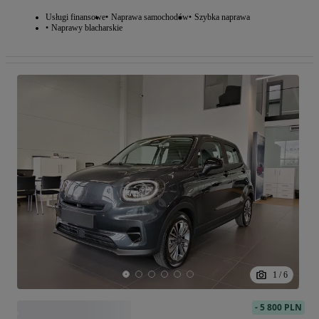
Usługi finansowe
Naprawa samochodów
Szybka naprawa
Naprawy blacharskie
1
/
6
-
5 800 PLN