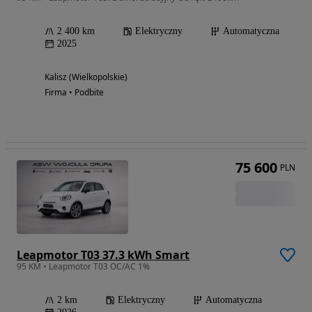
2 400 km
Elektryczny
Automatyczna
2025
Kalisz (Wielkopolskie)
Firma • Podbite
75 600
PLN
Leapmotor T03 37.3 kWh Smart
95 KM • Leapmotor T03 OC/AC 1%
2 km
Elektryczny
Automatyczna