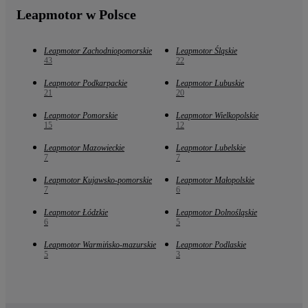
Leapmotor w Polsce
Leapmotor Zachodniopomorskie
Leapmotor Śląskie
43
22
Leapmotor Podkarpackie
Leapmotor Lubuskie
21
20
Leapmotor Pomorskie
Leapmotor Wielkopolskie
15
12
Leapmotor Mazowieckie
Leapmotor Lubelskie
7
7
Leapmotor Kujawsko-pomorskie
Leapmotor Małopolskie
7
6
Leapmotor Łódzkie
Leapmotor Dolnośląskie
6
5
Leapmotor Warmińsko-mazurskie
Leapmotor Podlaskie
5
3