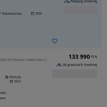
Powyżej średniej
Automatyczna
2020
133 990
PLN
1987 cm3 • 184 KM • UX 250h GPF Business 184KM Salon PL Bezwypadkowy FV23%
W granicach średniej
Hybryda
a
2023
ckie)
wano