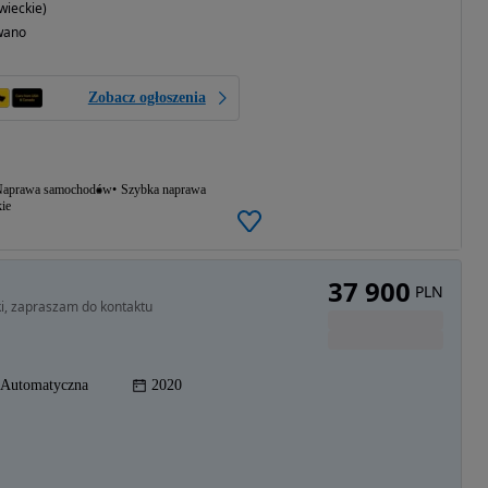
ieckie)
wano
Zobacz ogłoszenia
aprawa samochodów
Szybka naprawa
ie
37 900
PLN
i, zapraszam do kontaktu
Automatyczna
2020