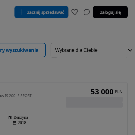
Zacznij sprzedawać
Zaloguj się
ltry wyszukiwania
53 000
PLN
us IS 200t F-SPORT
Benzyna
a
2018