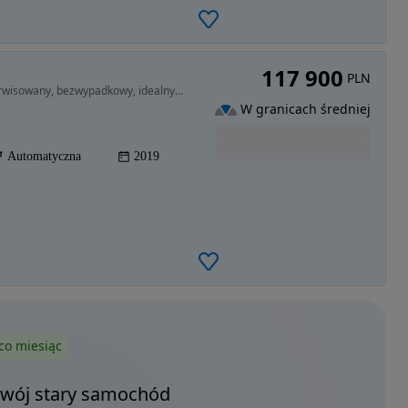
117 900
PLN
2487 cm3 • 218 KM • PRESTIGE, I wlas, salonPL, serwisowany, bezwypadkowy, idealny, FV
W granicach średniej
Automatyczna
2019
co miesiąc
Twój stary samochód