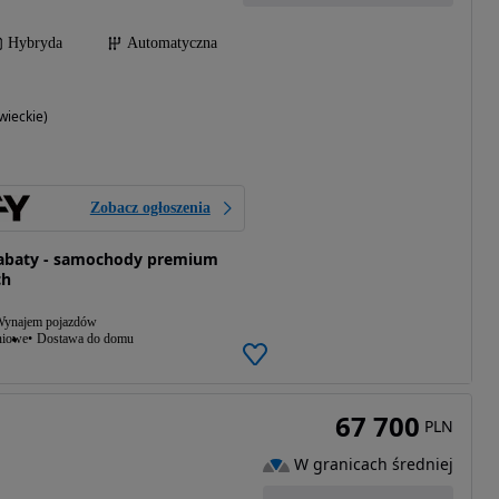
Hybryda
Automatyczna
ieckie)
Zobacz ogłoszenia
rabaty - samochody premium
ch
ynajem pojazdów
niowe
Dostawa do domu
67 700
PLN
W granicach średniej