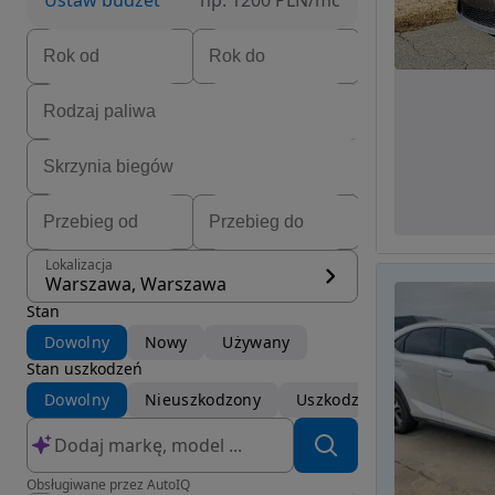
Ustaw budżet
np. 1200 PLN/mc
Lokalizacja
Warszawa, Warszawa
Stan
Dowolny
Nowy
Używany
Stan uszkodzeń
Dowolny
Nieuszkodzony
Uszkodzony
Obsługiwane przez AutoIQ