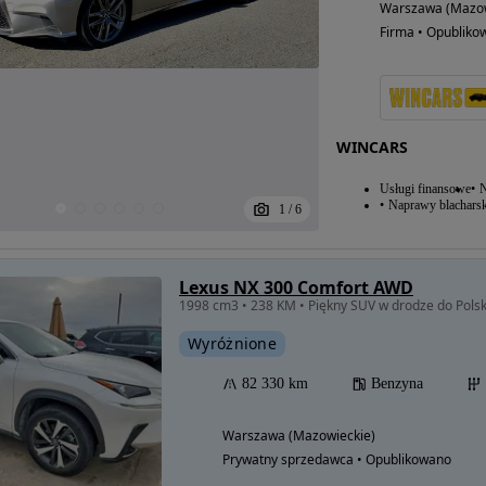
Warszawa (Mazow
Firma • Opubliko
WINCARS
Usługi finansowe
N
Naprawy blacharsk
1
/
6
Lexus NX 300 Comfort AWD
1998 cm3 • 238 KM • Piękny SUV w drodze do Polsk
Wyróżnione
82 330 km
Benzyna
Warszawa (Mazowieckie)
Prywatny sprzedawca • Opublikowano