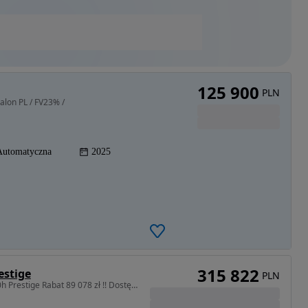
125 900
PLN
alon PL / FV23% /
Automatyczna
2025
315 822
estige
PLN
2487 cm3 • 250 KM • 350h Prestige Rabat 89 078 zł !! Dostępne różne wersje i kolory !!