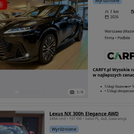
Wyróżnione
1 km
2026
Warszawa (Mazow
Firma • Podbite
CARFY.pl Wysokie 
w najlepszych cena
Usługi finansowe
W
Usługi ubezpiecze
1
/
6
Lexus NX 300h Elegance AWD
2494 cm3 • 197 KM • Salon PL, 4x4, Gwarancja
Wyróżnione