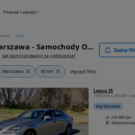
Finanse i zasoby
chody
Finansowanie
Leasing
dy
Narzędzie do wyceny samochodu
tryczne
Raport z inspekcji
obowe
Lexus
m
Raport historii pojazdu
Lexus Warszawa - Samochody Osobowe
Otomoto News
Zapisz fi
wane
Jak pozycjonowane są ogłoszenia?
Warszawa
50 km
Wyczyść filtry
Lexus IS
1998 cm3 • 245 KM • Lex
Wyróżnione
114 000 km
Automatyczn