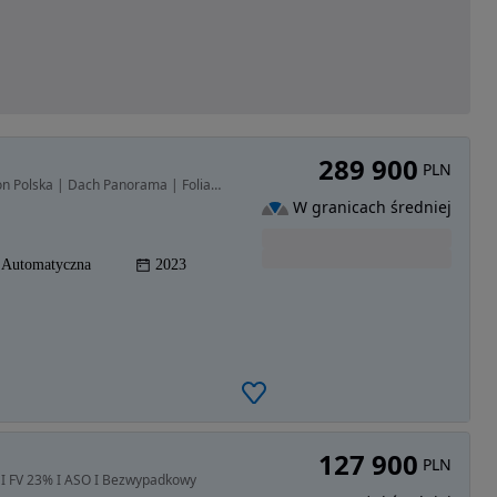
289 900
PLN
2393 cm3 • 370 KM • Lexus RX 500h F SPORT | Salon Polska | Dach Panorama | Folia PPF |
W granicach średniej
Automatyczna
2023
127 900
PLN
l I FV 23% I ASO I Bezwypadkowy