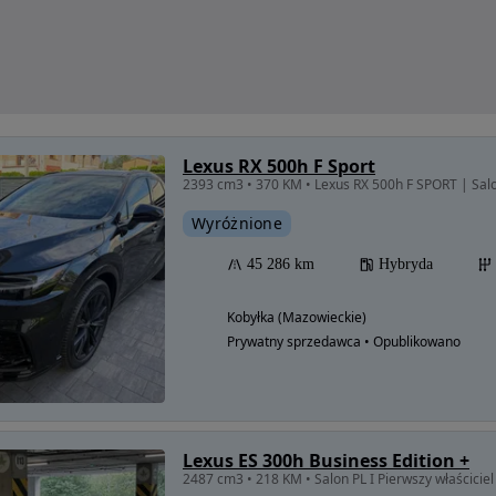
Lexus RX 500h F Sport
Wyróżnione
45 286 km
Hybryda
Kobyłka (Mazowieckie)
Prywatny sprzedawca • Opublikowano
Lexus ES 300h Business Edition +
2487 cm3 • 218 KM • Salon PL I Pierwszy właścicie