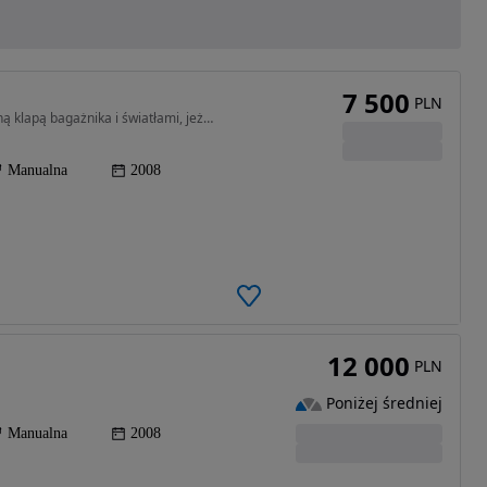
7 500
PLN
1999 cm3 • 147 KM • Sprzedaję pojazd z uszkodzoną klapą bagażnika i światłami, jeżdżący.
Manualna
2008
12 000
PLN
Poniżej średniej
Manualna
2008