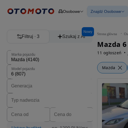
Osobowe
Znajdź Osobowe
Osobowe
Ciężarowe
Wszystkie samo
Budowlane
Używane
Dostawcze
Nowe samocho
Nowy
Motocykle
Samochody elek
Strona główna
Os
Filtruj · 3
Szukaj z AI
Przyczepy
Z finansowanie
Mazda 6
Rolnicze
Z leasingiem
Części
Auta zweryfiko
11 ogłoszeń
Marka pojazdu
Mazda
Model pojazdu