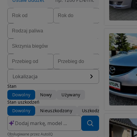
Ustaw budżet
np. 1200 PLN/mc
Lokalizacja
Stan
Dowolny
Nowy
Używany
Stan uszkodzeń
Dowolny
Nieuszkodzony
Uszkodzony
Obsługiwane przez AutoIQ