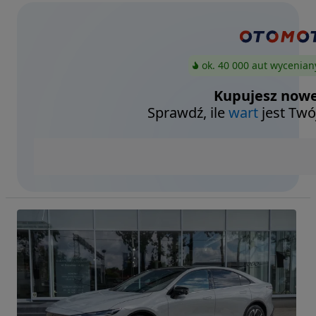
ok. 40 000 aut wycenian
Kupujesz nowe
Sprawdź, ile
wart
jest Twó