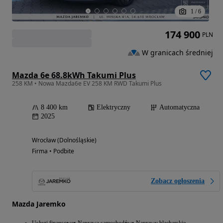
1
/
6
174 900
PLN
W granicach średniej
Mazda 6e 68.8kWh Takumi Plus
258 KM • Nowa Mazda6e EV 258 KM RWD Takumi Plus
8 400 km
Elektryczny
Automatyczna
2025
Wrocław (Dolnośląskie)
Firma • Podbite
Zobacz ogłoszenia
Mazda Jaremko
Usługi finansowe
Naprawa samochodów
Naprawy blacharskie