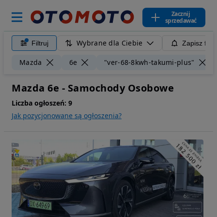
Zacznij
sprzedawać
Wybrane dla Ciebie
Filtruj
Zapisz filt
Mazda
6e
"ver-68-8kwh-takumi-plus"
Mazda 6e - Samochody Osobowe
Liczba ogłoszeń:
9
Jak pozycjonowane są ogłoszenia?