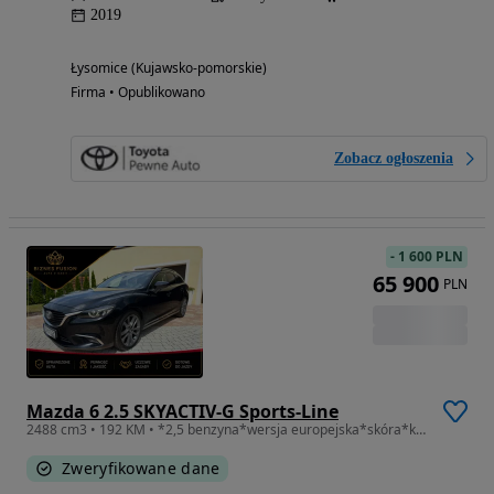
2019
Łysomice (Kujawsko-pomorskie)
Firma • Opublikowano
Zobacz ogłoszenia
-
1 600 PLN
65 900
PLN
Mazda 6 2.5 SKYACTIV-G Sports-Line
2488 cm3 • 192 KM • *2,5 benzyna*wersja europejska*skóra*kamera*czujniki parkowania*
Zweryfikowane dane