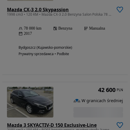
Mazda CX-3 2.0 Skypassion
1998 cm3 • 120 KM • Mazda CX-3 2.0 Benzyna Salon Polska 78 tyś km
78 000 km
Benzyna
Manualna
2017
Bydgoszcz (Kujawsko-pomorskie)
Prywatny sprzedawca • Podbite
42 600
PLN
W granicach średniej
Mazda 3 SKYACTIV-D 150 Exclusive-Line
2191 cm3 • 150 KM • BOSE bogata wersja, martwe strefy, kamera cofania, idealny stan tech