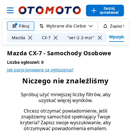
Zacznij
sprzedawać
Wybrane dla Ciebie
Filtruj
Zapisz filt
Wyczyść fil
Mazda
CX-7
"ver-2-2-mzr"
Mazda CX-7 - Samochody Osobowe
Liczba ogłoszeń:
0
Jak pozycjonowane są ogłoszenia?
Niczego nie znaleźliśmy
Spróbuj użyć mniejszej liczby filtrów, aby
uzyskać więcej wyników.
Chcesz otrzymać powiadomienie, jeśli
znajdziemy samochód spełniający Twoje
kryteria? Zapisz swoje wyszukiwanie, aby
otrzymywać powiadomienia emailem.