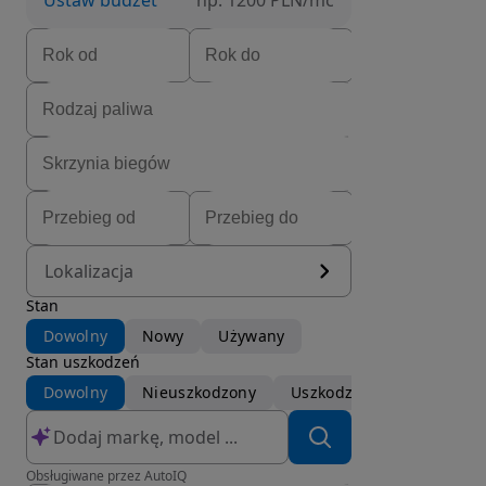
Ustaw budżet
np. 1200 PLN/mc
Lokalizacja
Stan
Dowolny
Nowy
Używany
Stan uszkodzeń
Dowolny
Nieuszkodzony
Uszkodzony
Obsługiwane przez AutoIQ