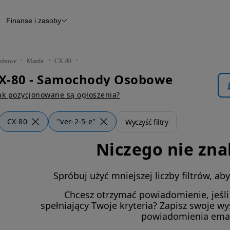
Finanse i zasoby
chody
Finansowanie
Leasing
dy
Narzędzie do wyceny samochodu
tryczne
Raport z inspekcji
obowe
Mazda
CX-80
m
Raport historii pojazdu
X-80 - Samochody Osobowe
Otomoto News
wane
ak pozycjonowane są ogłoszenia?
CX-80
"ver-2-5-e"
Wyczyść filtry
Niczego nie zna
Spróbuj użyć mniejszej liczby filtrów, a
Chcesz otrzymać powiadomienie, jeśl
spełniający Twoje kryteria? Zapisz swoje w
powiadomienia ema