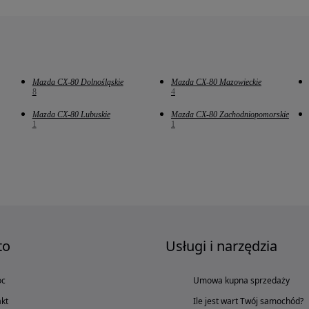
Mazda CX-80 Dolnośląskie
Mazda CX-80 Mazowieckie
8
4
Mazda CX-80 Lubuskie
Mazda CX-80 Zachodniopomorskie
1
1
to
Usługi i narzędzia
oc
Umowa kupna sprzedaży
kt
Ile jest wart Twój samochód?