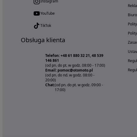
Instagram
Rekl
YouTube
Biur
Polit
TikTok
Polit
Obsługa klienta
Zasad
Ustaw
Telefon: +48 61 880 32 21, 48 539
146 861
Regul
(od pn. do pt. w godz. 08:00 - 17:00)
Regul
Email: pomoc@otomoto.pl
(od pn. do nd. w godz. 08:00 -
20:00)
Chat:
(od pn. do pt. w godz. 09:00 -
17:00)