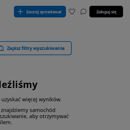
Zacznij sprzedawać
Zaloguj się
Zapisz filtry wyszukiwania
leźliśmy
by uzyskać więcej wyników.
i znajdziemy samochód
yszukiwanie, aby otrzymywać
ilem.