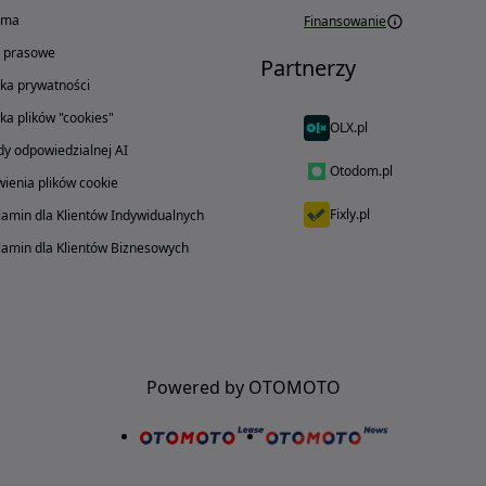
ama
Finansowanie
o prasowe
Partnerzy
yka prywatności
yka plików "cookies"
OLX.pl
y odpowiedzialnej AI
Otodom.pl
ienia plików cookie
Fixly.pl
amin dla Klientów Indywidualnych
amin dla Klientów Biznesowych
Powered by OTOMOTO