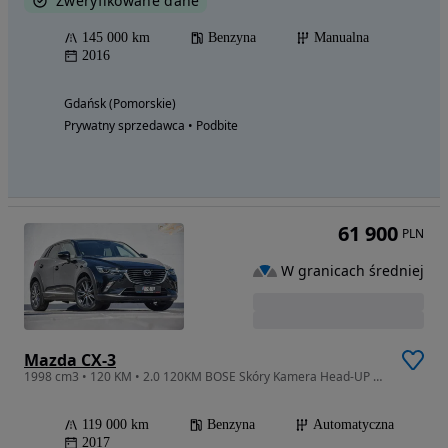
Zweryfikowane dane
145 000 km
Benzyna
Manualna
2016
Gdańsk (Pomorskie)
Prywatny sprzedawca • Podbite
61 900
PLN
W granicach średniej
Mazda CX-3
1998 cm3 • 120 KM • 2.0 120KM BOSE Skóry Kamera Head-UP Navi Podgrzewana Kierownica ASO
119 000 km
Benzyna
Automatyczna
2017