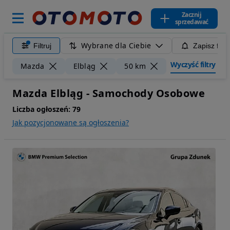
Zacznij
sprzedawać
Wybrane dla Ciebie
Filtruj
Zapisz filt
Wyczyść filtry
Mazda
Elbląg
50 km
Mazda Elbląg - Samochody Osobowe
Liczba ogłoszeń:
79
Jak pozycjonowane są ogłoszenia?