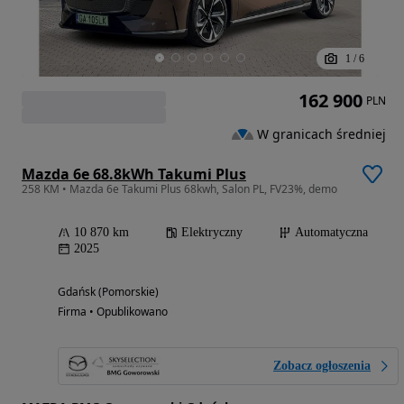
1
/
6
162 900
PLN
W granicach średniej
Mazda 6e 68.8kWh Takumi Plus
258 KM • Mazda 6e Takumi Plus 68kwh, Salon PL, FV23%, demo
10 870 km
Elektryczny
Automatyczna
2025
Gdańsk (Pomorskie)
Firma • Opublikowano
Zobacz ogłoszenia