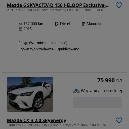
Mazda 6 SKYACTIV-D 150 i-ELOOP Exclusive-Line
2191 cm3 • 150 KM • Zarejestrowany LIFT BOSE Navi PL XENON Skóra El. Fotele 2xParktronic
157 000 km
Diesel
Manualna
2015
Elbląg (Warmińsko-mazurskie)
Prywatny sprzedawca • Opublikowano
75 990
PLN
W granicach średniej
Mazda CX-3 2.0 Skyenergy
1998 cm3 • 120 KM • 2.0/120KM * 77tys.km * NAVI * KAMERA * PDC *