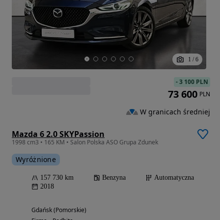
1
/
6
-
3 100 PLN
73 600
PLN
W granicach średniej
Mazda 6 2.0 SKYPassion
1998 cm3 • 165 KM • Salon Polska ASO Grupa Zdunek
Wyróżnione
157 730 km
Benzyna
Automatyczna
2018
Gdańsk (Pomorskie)