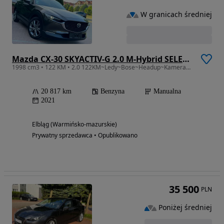
W granicach średniej
Mazda CX-30 SKYACTIV-G 2.0 M-Hybrid SELECTION
1998 cm3 • 122 KM • 2.0 122KM~Ledy~Bose~Headup~Kamera360~ACC~Navi~Hak
20 817 km
Benzyna
Manualna
2021
Elbląg (Warmińsko-mazurskie)
Prywatny sprzedawca • Opublikowano
35 500
PLN
Poniżej średniej