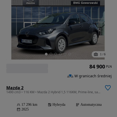
1
/
6
84 900
PLN
W granicach średniej
Mazda 2
1490 cm3 • 116 KM • Mazda 2 Hybrid 1,5 116KM, Prime-line, salon PL, FV 23%
17 296 km
Hybryda
Automatyczna
2025