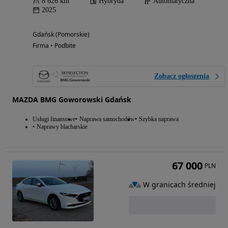
8 626 km
Hybryda
Automatyczna
2025
Gdańsk (Pomorskie)
Firma • Podbite
Zobacz ogłoszenia
MAZDA BMG Goworowski Gdańsk
Usługi finansowe
Naprawa samochodów
Szybka naprawa
Naprawy blacharskie
67 000
PLN
W granicach średniej