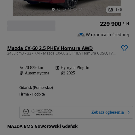
1
/
6
229 900
PLN
W granicach średniej
Mazda CX-60 2.5 PHEV Homura AWD
2488 cm3 • 327 KM • Mazda CX-60 2.5 PHEV Homura COSO, FV23%, salon PL, bezwypadkowa
20 829 km
Hybryda Plug-in
Automatyczna
2025
Gdańsk (Pomorskie)
Firma • Podbite
Zobacz ogłoszenia
MAZDA BMG Goworowski Gdańsk