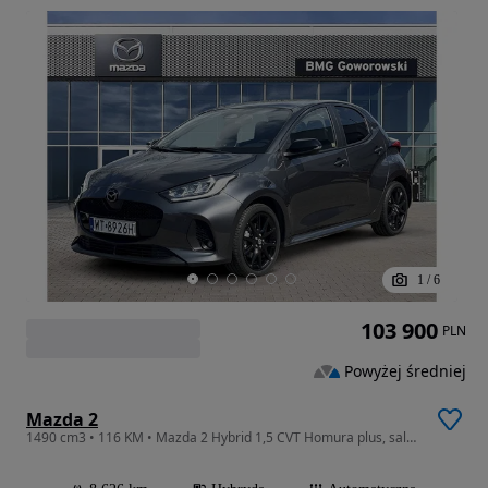
1
/
6
103 900
PLN
Powyżej średniej
Mazda 2
1490 cm3 • 116 KM • Mazda 2 Hybrid 1,5 CVT Homura plus, salon PL, FV23%