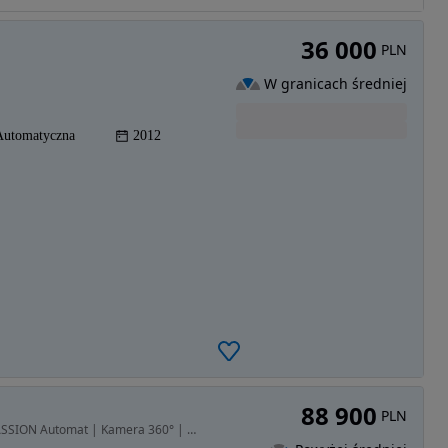
36 000
PLN
W granicach średniej
Automatyczna
2012
88 900
PLN
1998 cm3 • 165 KM • Mazda CX-5 2.0 165KM SkyPASSION Automat | Kamera 360° | Salon PL | VAT