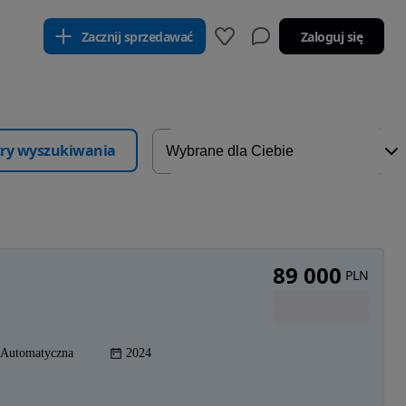
Zacznij sprzedawać
Zaloguj się
ltry wyszukiwania
89 000
PLN
Automatyczna
2024