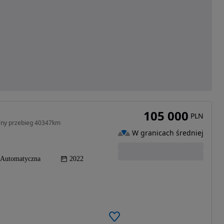
105 000
PLN
alny przebieg 40347km
W granicach średniej
Automatyczna
2022