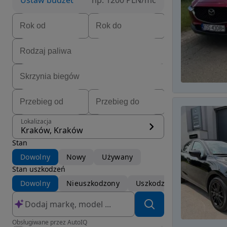
Ustaw budżet
np. 1200 PLN/mc
Lokalizacja
Kraków, Kraków
Stan
Dowolny
Nowy
Używany
Stan uszkodzeń
Dowolny
Nieuszkodzony
Uszkodzony
Obsługiwane przez AutoIQ