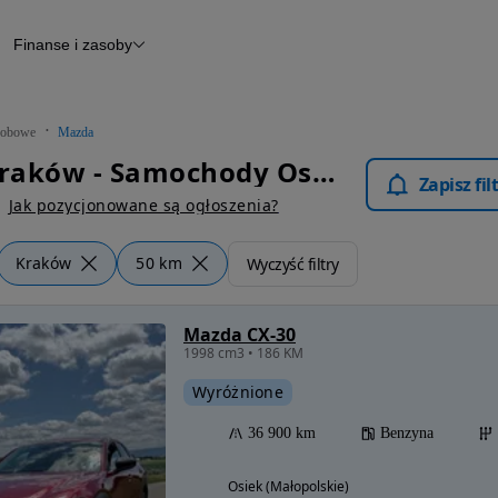
Finanse i zasoby
chody
Finansowanie
Leasing
dy
Narzędzie do wyceny samochodu
tryczne
Raport z inspekcji
obowe
Mazda
m
Raport historii pojazdu
Mazda Kraków - Samochody Osobowe
Otomoto News
Zapisz fi
wane
Jak pozycjonowane są ogłoszenia?
Kraków
50 km
Wyczyść filtry
Mazda CX-30
1998 cm3 • 186 KM
Wyróżnione
36 900 km
Benzyna
Osiek (Małopolskie)