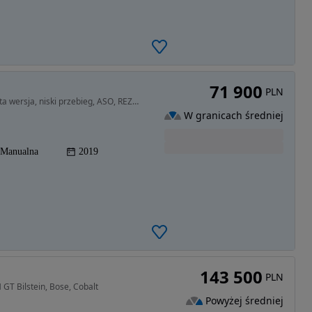
71 900
PLN
1998 cm3 • 121 KM • Mazda CX-3 SkyPassion bogata wersja, niski przebieg, ASO, REZERWACJA!
W granicach średniej
Manualna
2019
143 500
PLN
T Bilstein, Bose, Cobalt
Powyżej średniej