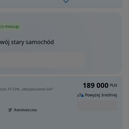
co miesiąc
Twój stary samochód
189 000
PLN
ciel, FV 23% , ubezpieczenie GAP
Powyżej średniej
Automatyczna