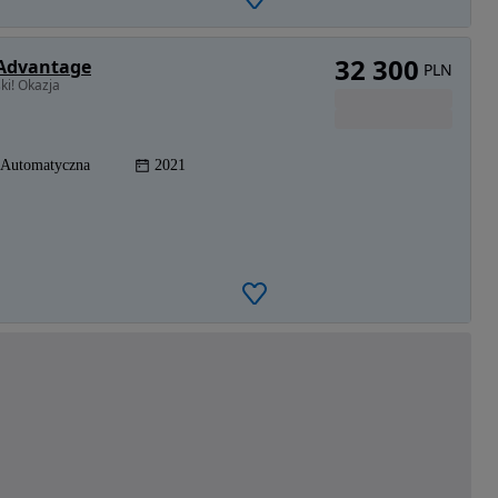
32 300
 Advantage
PLN
ki! Okazja
Automatyczna
2021