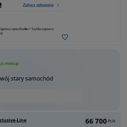
Zobacz ogłoszenia
aprawa samochodów
Szybka naprawa
ie
co miesiąc
Twój stary samochód
66 700
lusive-Line
PLN