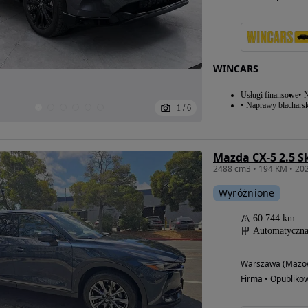
WINCARS
Usługi finansowe
N
Naprawy blacharsk
1
/
6
Mazda CX-5 2.5 S
Wyróżnione
60 744 km
Automatyczn
Warszawa (Mazow
Firma • Opubliko