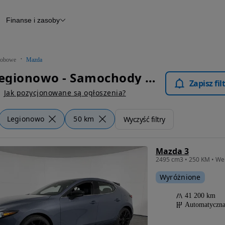
Finanse i zasoby
chody
Finansowanie
Leasing
dy
Narzędzie do wyceny samochodu
tryczne
Raport z inspekcji
obowe
Mazda
m
Raport historii pojazdu
Mazda Legionowo - Samochody Osobowe
Otomoto News
Zapisz fi
wane
Jak pozycjonowane są ogłoszenia?
Legionowo
50 km
Wyczyść filtry
Mazda 3
Wyróżnione
41 200 km
Automatyczn