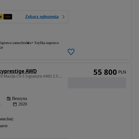
Zobacz ogłoszenia
aprawa samochodów
Szybka naprawa
ie
55 800
kyprestige AWD
PLN
2488 cm3 • 194 KM • 2020 Mazda CX-5 Signature AWD 2.5 Turbo | Najwyższa wersja wyposażenia
Benzyna
a
2020
ieckie)
wano