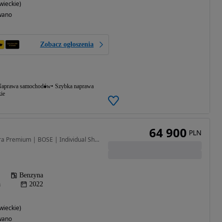
ieckie)
wano
Zobacz ogłoszenia
aprawa samochodów
Szybka naprawa
ie
64 900
PLN
2488 cm3 • 194 KM • Ultra Premium | BOSE | Individual Shadow Grey
Benzyna
a
2022
ieckie)
wano