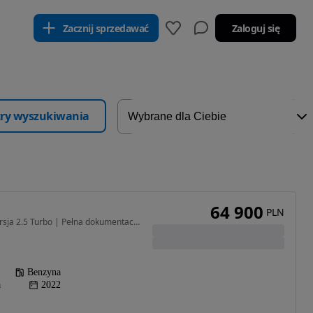
Zacznij sprzedawać
Zaloguj się
ltry wyszukiwania
64 900
PLN
2495 cm3 • 250 KM • Wersja 2.5 Turbo | Pełna dokumentacja historii
Benzyna
a
2022