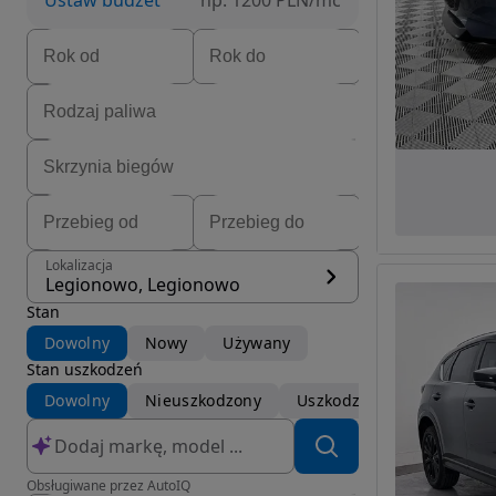
Ustaw budżet
np. 1200 PLN/mc
Lokalizacja
Legionowo, Legionowo
Stan
Dowolny
Nowy
Używany
Stan uszkodzeń
Dowolny
Nieuszkodzony
Uszkodzony
Obsługiwane przez AutoIQ