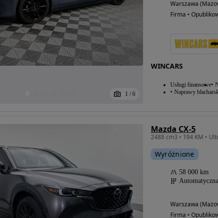
Warszawa (Mazow
Firma • Opubliko
WINCARS
Usługi finansowe
N
Naprawy blacharsk
1
/
6
Mazda CX-5
Wyróżnione
58 000 km
Automatyczn
Warszawa (Mazow
Firma • Opubliko