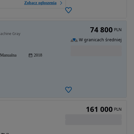
Zobacz ogłoszenia
74 800
PLN
Machine Gray
W granicach średniej
Manualna
2018
161 000
PLN