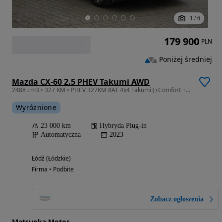
1
/
6
179 900
PLN
Poniżej średniej
Mazda CX-60 2.5 PHEV Takumi AWD
2488 cm3 • 327 KM • PHEV 327KM 8AT 4x4 Takumi (+Comfort +Conv & Sound +Driver), DEMO, FV23
Wyróżnione
23 000 km
Hybryda Plug-in
Automatyczna
2023
Łódź (Łódzkie)
Firma • Podbite
Zobacz ogłoszenia
Matsuoka Motor