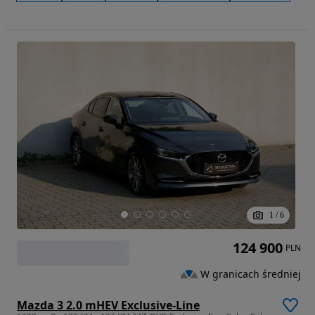
1
/
6
124 900
PLN
W granicach średniej
Mazda 3 2.0 mHEV Exclusive-Line