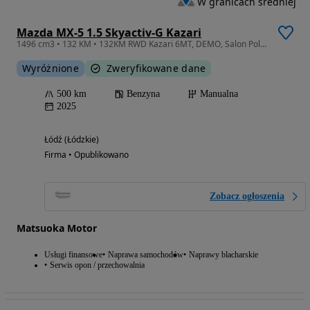
W granicach średniej
Mazda MX-5 1.5 Skyactiv-G Kazari
1496 cm3 • 132 KM • 132KM RWD Kazari 6MT, DEMO, Salon Polska, Bezwypadkowy, FV 23%
Wyróżnione
Zweryfikowane dane
500 km
Benzyna
Manualna
2025
Łódź (Łódzkie)
Firma • Opublikowano
Zobacz ogłoszenia
Matsuoka Motor
Usługi finansowe
Naprawa samochodów
Naprawy blacharskie
Serwis opon / przechowalnia