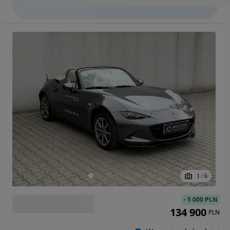
1
/
6
-
5 000 PLN
134 900
PLN