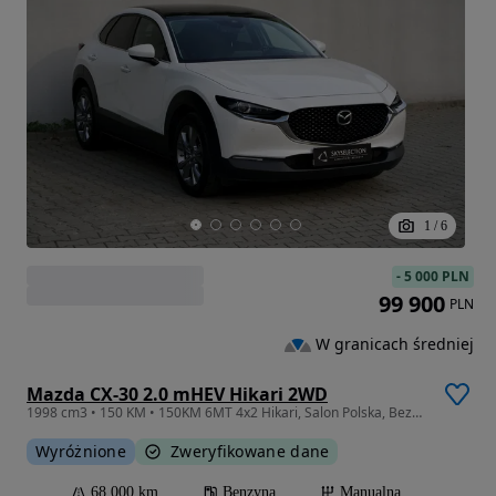
1
/
6
-
5 000 PLN
99 900
PLN
W granicach średniej
Mazda CX-30 2.0 mHEV Hikari 2WD
1998 cm3 • 150 KM • 150KM 6MT 4x2 Hikari, Salon Polska, Bezwypadkowy, VAT MARŻA
Wyróżnione
Zweryfikowane dane
68 000 km
Benzyna
Manualna