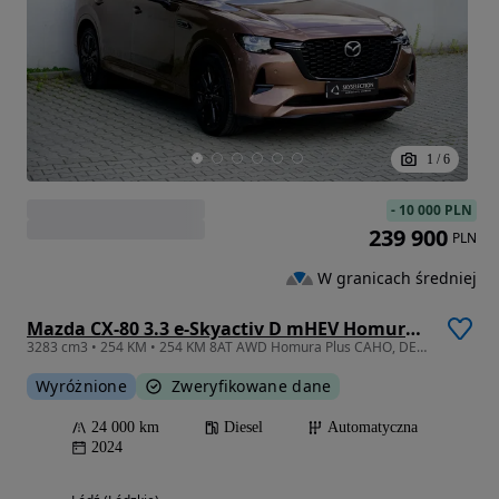
1
/
6
-
10 000 PLN
239 900
PLN
W granicach średniej
Mazda CX-80 3.3 e-Skyactiv D mHEV Homura Plus AWD
3283 cm3 • 254 KM • 254 KM 8AT AWD Homura Plus CAHO, DEMO, Salon Polska, FV 23%
Wyróżnione
Zweryfikowane dane
24 000 km
Diesel
Automatyczna
2024