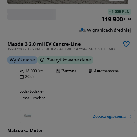
-
5 000 PLN
119 900
PLN
W granicach średniej
Mazda 3 2.0 mHEV Centre-Line
1998 cm3 • 186 KM • 186 KM 6AT FWD Centre-line DESI, DEMO, Salon Polska, FV 23%
Wyróżnione
Zweryfikowane dane
18 000 km
Benzyna
Automatyczna
2025
Łódź (Łódzkie)
Firma • Podbite
Zobacz ogłoszenia
Matsuoka Motor