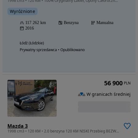
1998 cm3 • 120 KM • 100% Oryginalny Lakier, Opony Całoroczne, Zarejestrowany W Polsce
Wyróżnione
117 262 km
Benzyna
Manualna
2016
Łódź (Łódzkie)
Prywatny sprzedawca • Opublikowano
56 900
PLN
W granicach średniej
Mazda 3
1998 cm3 • 120 KM • 2.0 benzyna 120 KM NISKI Przebieg BEZWYPADKOWY Bogate Wyposażenie