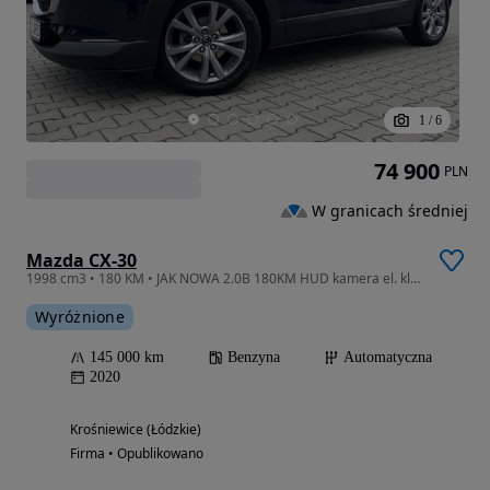
1
/
6
74 900
PLN
W granicach średniej
Mazda CX-30
1998 cm3 • 180 KM • JAK NOWA 2.0B 180KM HUD kamera el. klapa keyless blis navi chrom aso
Wyróżnione
145 000 km
Benzyna
Automatyczna
2020
Krośniewice (Łódzkie)
Firma • Opublikowano