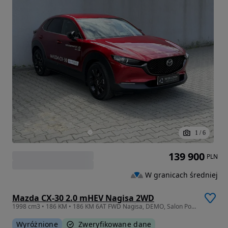
1
/
6
139 900
PLN
W granicach średniej
Mazda CX-30 2.0 mHEV Nagisa 2WD
1998 cm3 • 186 KM • 186 KM 6AT FWD Nagisa, DEMO, Salon Polska, Bezwypadkowy, FV 23%
Wyróżnione
Zweryfikowane dane