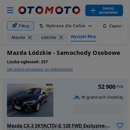
Zacznij
sprzedawać
Wybrane dla Ciebie
Filtruj
Zapisz filt
Wyczyść filtry
Mazda
Łódzkie
Mazda Łódzkie - Samochody Osobowe
Liczba ogłoszeń:
257
Jak pozycjonowane są ogłoszenia?
52 900
PLN
W granicach średniej
Mazda CX-3 SKYACTIV-G 120 FWD Exclusive-Line