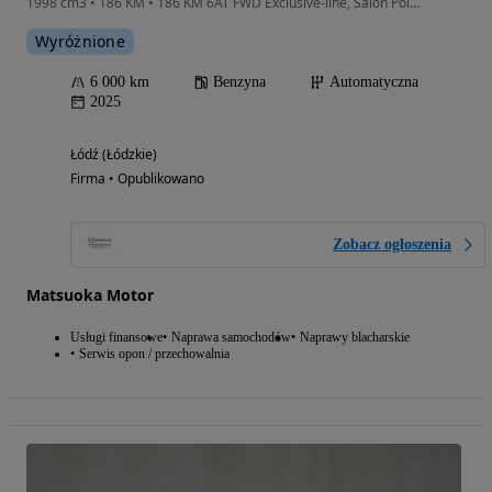
1998 cm3 • 186 KM • 186 KM 6AT FWD Exclusive-line, Salon Polska, FV 23%
Wyróżnione
6 000 km
Benzyna
Automatyczna
2025
Łódź (Łódzkie)
Firma • Opublikowano
Zobacz ogłoszenia
Matsuoka Motor
Usługi finansowe
Naprawa samochodów
Naprawy blacharskie
Serwis opon / przechowalnia