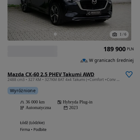
1
/
6
189 900
PLN
W granicach średniej
Mazda CX-60 2.5 PHEV Takumi AWD
2488 cm3 • 327 KM • 327KM 8AT 4x4 Takumi (+Comfort +Conv & Sound), DEMO, FV 23%
Wyróżnione
36 000 km
Hybryda Plug-in
Automatyczna
2023
Łódź (Łódzkie)
Firma • Podbite