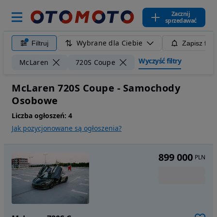
Zacznij
sprzedawać
Wybrane dla Ciebie
Filtruj
Zapisz filt
Wyczyść filtry
McLaren
720S Coupe
McLaren 720S Coupe - Samochody
Osobowe
Liczba ogłoszeń:
4
Jak pozycjonowane są ogłoszenia?
899 000
PLN