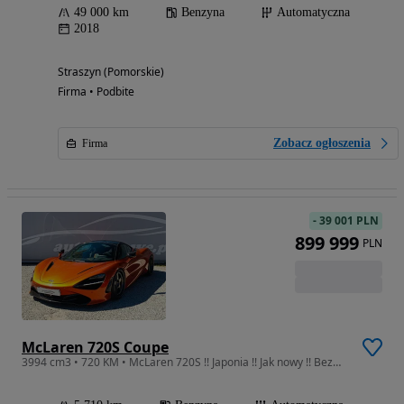
49 000 km
Benzyna
Automatyczna
2018
Straszyn (Pomorskie)
Firma • Podbite
Zobacz ogłoszenia
Firma
-
39 001 PLN
899 999
PLN
McLaren 720S Coupe
3994 cm3 • 720 KM • McLaren 720S !! Japonia !! Jak nowy !! Bezwypadkowy !! autaniszowe.pl