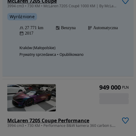
McLaren 720S Coupe
3994 cm3 • 730 KM • McLaren 720S Coupé 1000 KM | By McLaren Performance | MSO Carbon |
Wyróżnione
27 771 km
Benzyna
Automatyczna
2017
Kraków (Małopolskie)
Prywatny sprzedawca • Opublikowano
949 000
PLN
McLaren 720S Coupe Performance
3994 cm3 • 730 KM • Performance B&W kamera 360 carbon s.polska f.vat 23 gwarancja 04.2026