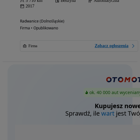
5 710 km
Benzyna
Automatyczna
2017
Radwanice (Dolnośląskie)
Firma • Opublikowano
Zobacz ogłoszenia
Firma
ok. 40 000 aut wycenian
Kupujesz nowe
Sprawdź, ile
wart
jest Twó