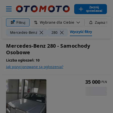
Zacznij
sprzedawać
Wybrane dla Ciebie
Filtruj
Zapisz filt
Wyczyść filtry
Mercedes-Benz
280
Mercedes-Benz 280 - Samochody
Osobowe
Liczba ogłoszeń:
10
Jak pozycjonowane są ogłoszenia?
35 000
PLN