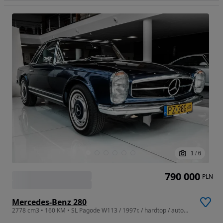
1
/
6
790 000
PLN
Mercedes-Benz 280
2778 cm3 • 160 KM • SL Pagode W113 / 1997r. / hardtop / automat /