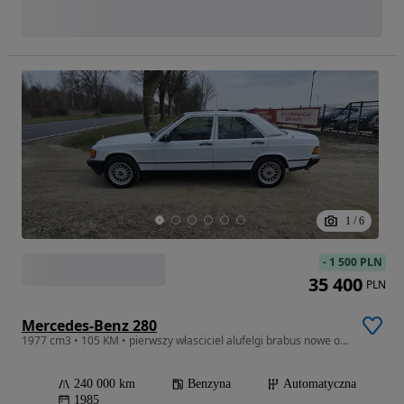
1
/
6
-
1 500 PLN
35 400
PLN
Mercedes-Benz 280
1977 cm3 • 105 KM • pierwszy własciciel alufelgi brabus nowe opony!!
240 000 km
Benzyna
Automatyczna
1985