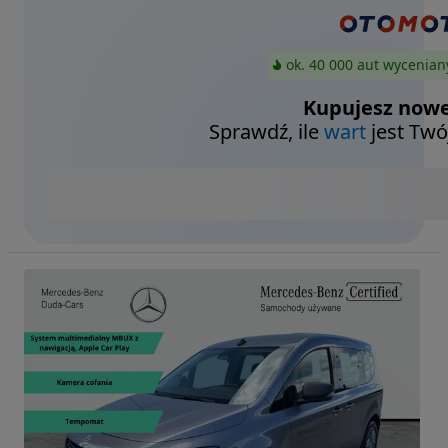
ok. 40 000 aut wycenian
Kupujesz nowe
Sprawdź, ile
wart
jest Twó