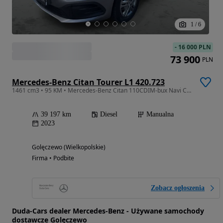
1
/
6
-
16 000 PLN
73 900
PLN
Mercedes-Benz Citan Tourer L1 420.723
1461 cm3 • 95 KM • Mercedes-Benz Citan 110CDIM-bux Navi Cena BruttoSalon Polska Duda Cars
39 197 km
Diesel
Manualna
2023
Golęczewo (Wielkopolskie)
Firma • Podbite
Zobacz ogłoszenia
Duda-Cars dealer Mercedes-Benz - Używane samochody
dostawcze Golęczewo