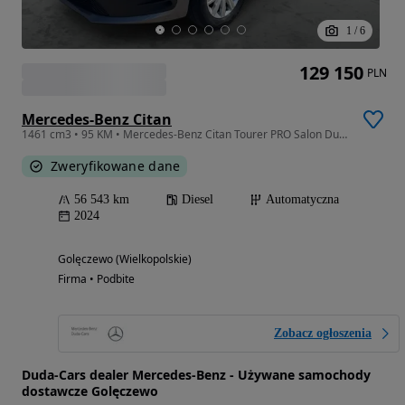
1
/
6
129 150
PLN
Mercedes-Benz Citan
1461 cm3 • 95 KM • Mercedes-Benz Citan Tourer PRO Salon Duda-Cars Automat Ledy Tempomat
Zweryfikowane dane
56 543 km
Diesel
Automatyczna
2024
Golęczewo (Wielkopolskie)
Firma • Podbite
Zobacz ogłoszenia
Duda-Cars dealer Mercedes-Benz - Używane samochody
dostawcze Golęczewo