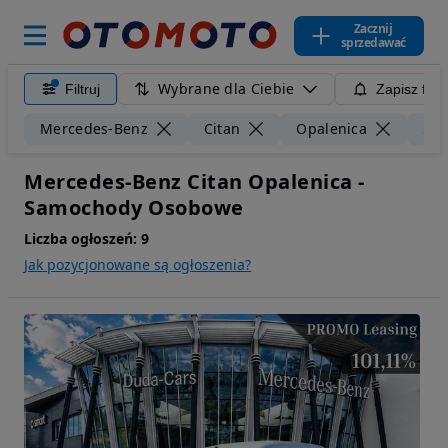
Zacznij
sprzedawać
Wybrane dla Ciebie
Filtruj
Zapisz filt
Mercedes-Benz
Citan
Opalenica
50 
Mercedes-Benz Citan Opalenica -
Samochody Osobowe
Liczba ogłoszeń:
9
Jak pozycjonowane są ogłoszenia?