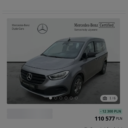
1
/
6
-
12 300 PLN
110 577
PLN