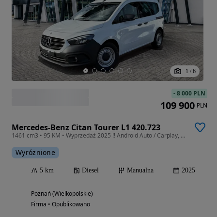
1
/
6
-
8 000 PLN
109 900
PLN
Mercedes-Benz Citan Tourer L1 420.723
1461 cm3 • 95 KM • Wyprzedaż 2025 !! Android Auto / Carplay, Kamera, LED, OD RĘKI !!
Wyróżnione
5 km
Diesel
Manualna
2025
Poznań (Wielkopolskie)
Firma • Opublikowano