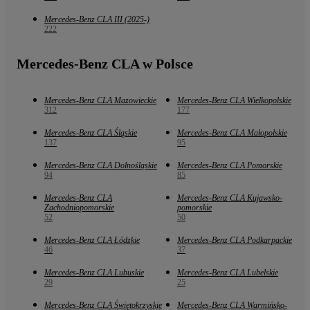
Mercedes-Benz CLA III (2025-)
222
Mercedes-Benz CLA w Polsce
Mercedes-Benz CLA Mazowieckie
Mercedes-Benz CLA Wielkopolskie
312
177
Mercedes-Benz CLA Śląskie
Mercedes-Benz CLA Małopolskie
137
95
Mercedes-Benz CLA Dolnośląskie
Mercedes-Benz CLA Pomorskie
94
85
Mercedes-Benz CLA
Mercedes-Benz CLA Kujawsko-
Zachodniopomorskie
pomorskie
52
50
Mercedes-Benz CLA Łódzkie
Mercedes-Benz CLA Podkarpackie
46
37
Mercedes-Benz CLA Lubuskie
Mercedes-Benz CLA Lubelskie
29
25
Mercedes-Benz CLA Świętokrzyskie
Mercedes-Benz CLA Warmińsko-