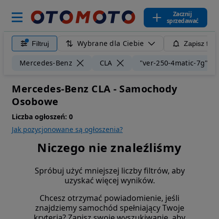
Zacznij
sprzedawać
Wybrane dla Ciebie
Filtruj
Zapisz filt
Mercedes-Benz
CLA
"ver-250-4matic-7g"
Mercedes-Benz CLA - Samochody
Osobowe
Liczba ogłoszeń:
0
Jak pozycjonowane są ogłoszenia?
Niczego nie znaleźliśmy
Spróbuj użyć mniejszej liczby filtrów, aby
uzyskać więcej wyników.
Chcesz otrzymać powiadomienie, jeśli
znajdziemy samochód spełniający Twoje
kryteria? Zapisz swoje wyszukiwanie, aby