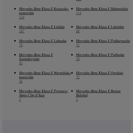
Mercedes-Benz Klasa E Kujawsko-
Mercedes-Benz Klasa E Małopolskie
pomorskie
114
124
Mercedes-Benz Klasa E Łódzkie
Mercedes-Benz Klasa E Lubelskie
107
86
Mercedes-Benz Klasa E Lubuskie
Mercedes-Benz Klasa E Podkarpackie
79
55
Mercedes-Benz Klasa E
Mercedes-Benz Klasa E Podlaskie
Świętokrzyskie
39
45
Mercedes-Benz Klasa E Warmińsko-
Mercedes-Benz Klasa E Opolskie
mazurskie
32
36
Mercedes-Benz Klasa E Provence-
Mercedes-Benz Klasa E Region
Alpes-Côte d'Azur
Balsthal
2
2