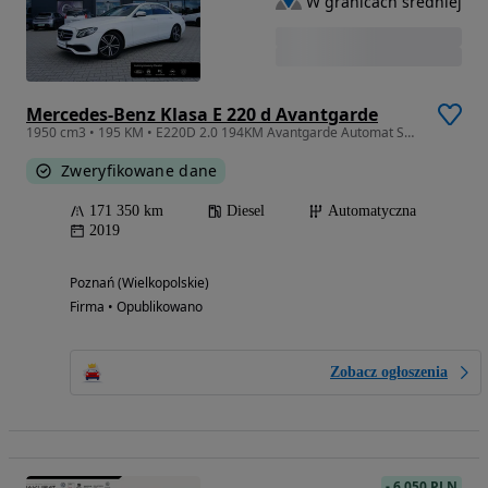
W granicach średniej
Mercedes-Benz Klasa E 220 d Avantgarde
1950 cm3 • 195 KM • E220D 2.0 194KM Avantgarde Automat SalonPL FVMarża
Zweryfikowane dane
171 350 km
Diesel
Automatyczna
2019
Poznań (Wielkopolskie)
Firma • Opublikowano
Zobacz ogłoszenia
-
6 050 PLN