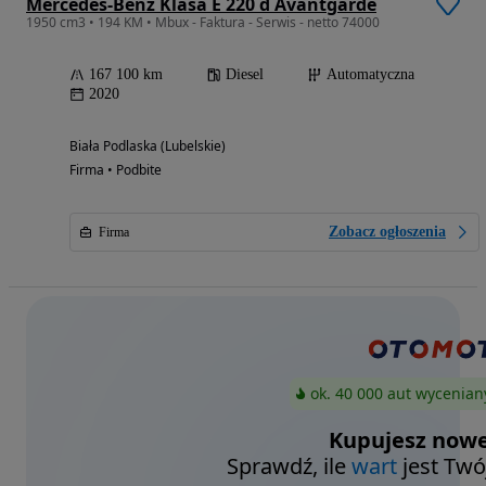
Mercedes-Benz Klasa E 220 d Avantgarde
1950 cm3 • 194 KM • Mbux - Faktura - Serwis - netto 74000
167 100 km
Diesel
Automatyczna
2020
Biała Podlaska (Lubelskie)
Firma • Podbite
Zobacz ogłoszenia
Firma
ok. 40 000 aut wycenian
Kupujesz nowe
Sprawdź, ile
wart
jest Twó