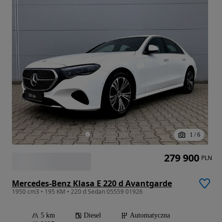
1
/
6
279 900
PLN
Mercedes-Benz Klasa E 220 d Avantgarde
1950 cm3 • 195 KM • 220 d Sedan 05559 01926
5 km
Diesel
Automatyczna