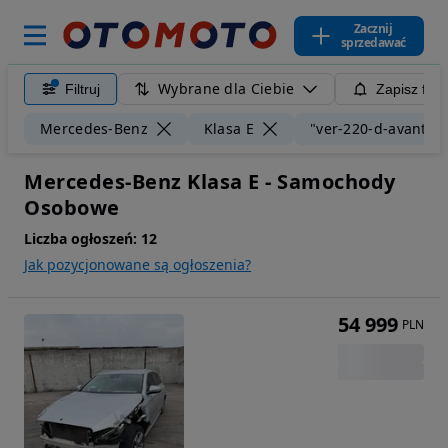
Zacznij
sprzedawać
Wybrane dla Ciebie
Filtruj
Zapisz filt
Mercedes-Benz
Klasa E
"ver-220-d-avantga
Mercedes-Benz Klasa E - Samochody
Osobowe
Liczba ogłoszeń:
12
Jak pozycjonowane są ogłoszenia?
54 999
PLN