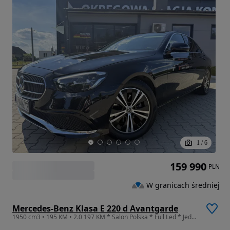
1
/
6
159 990
PLN
W granicach średniej
Mercedes-Benz Klasa E 220 d Avantgarde
1950 cm3 • 195 KM • 2.0 197 KM * Salon Polska * Full Led * Jeden WŁ.* Hak * Navi *