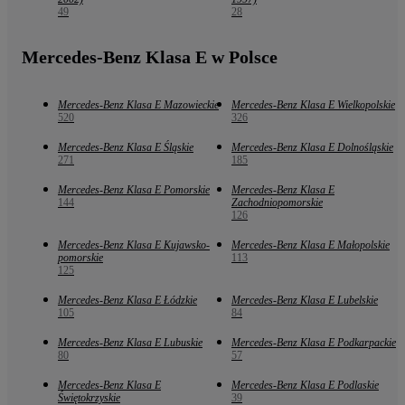
49
28
Mercedes-Benz Klasa E w Polsce
Mercedes-Benz Klasa E Mazowieckie
Mercedes-Benz Klasa E Wielkopolskie
520
326
Mercedes-Benz Klasa E Śląskie
Mercedes-Benz Klasa E Dolnośląskie
271
185
Mercedes-Benz Klasa E Pomorskie
Mercedes-Benz Klasa E
144
Zachodniopomorskie
126
Mercedes-Benz Klasa E Kujawsko-
Mercedes-Benz Klasa E Małopolskie
pomorskie
113
125
Mercedes-Benz Klasa E Łódzkie
Mercedes-Benz Klasa E Lubelskie
105
84
Mercedes-Benz Klasa E Lubuskie
Mercedes-Benz Klasa E Podkarpackie
80
57
Mercedes-Benz Klasa E
Mercedes-Benz Klasa E Podlaskie
Świętokrzyskie
39