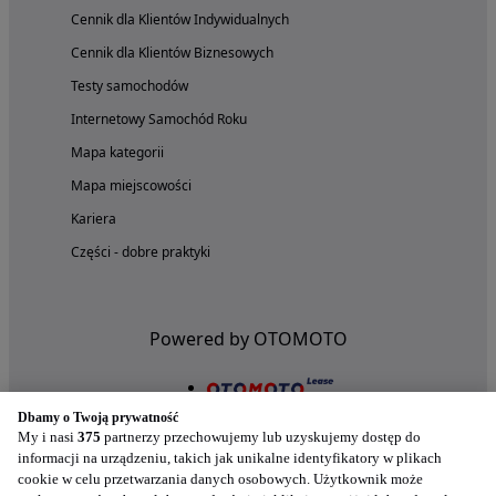
Cennik dla Klientów Indywidualnych
Cennik dla Klientów Biznesowych
Testy samochodów
Internetowy Samochód Roku
Mapa kategorii
Mapa miejscowości
Kariera
Części - dobre praktyki
Powered by OTOMOTO
Dbamy o Twoją prywatność
My i nasi
375
partnerzy przechowujemy lub uzyskujemy dostęp do
informacji na urządzeniu, takich jak unikalne identyfikatory w plikach
cookie w celu przetwarzania danych osobowych. Użytkownik może