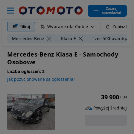
Zacznij
sprzedawać
Wybrane dla Ciebie
Filtruj
Zapisz filt
Mercedes-Benz
Klasa E
"ver-500-avantgarde
Mercedes-Benz Klasa E - Samochody
Osobowe
Liczba ogłoszeń:
2
Jak pozycjonowane są ogłoszenia?
39 900
PLN
Powyżej średniej