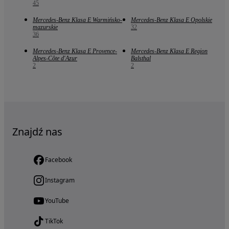
45
Mercedes-Benz Klasa E Warmińsko-
Mercedes-Benz Klasa E Opolskie
mazurskie
32
36
Mercedes-Benz Klasa E Provence-
Mercedes-Benz Klasa E Region
Alpes-Côte d'Azur
Balsthal
2
2
Znajdź nas
Facebook
Instagram
YouTube
TikTok