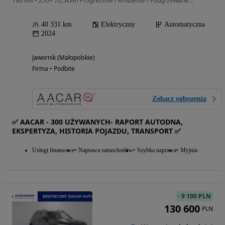
190 KM • 250+ 70,5kWh Progressive / Ambiente / Podgrzewane fotele / Kamera
40 331 km
Elektryczny
Automatyczna
2024
Jawornik (Małopolskie)
Firma • Podbite
Zobacz ogłoszenia
✅ AACAR - 300 UŻYWANYCH- RAPORT AUTODNA,
EKSPERTYZA, HISTORIA POJAZDU, TRANSPORT ✅
Usługi finansowe
Naprawa samochodów
Szybka naprawa
Myjnia
-
9 100 PLN
130 600
PLN