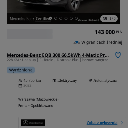
1
/
6
143 000
PLN
W granicach średniej
Mercedes-Benz EQB 300 66.5kWh 4-Matic Progressive
228 KM • Heap-up | El. fotele | Distronic Plus | beżowe wnętrze
Wyróżnione
45 755 km
Elektryczny
Automatyczna
2022
Warszawa (Mazowieckie)
Firma • Opublikowano
Zobacz ogłoszenia