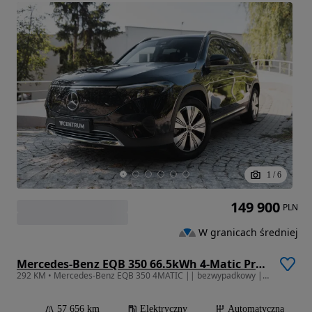
1
/
6
149 900
PLN
W granicach średniej
Mercedes-Benz EQB 350 66.5kWh 4-Matic Progressive 7os
292 KM • Mercedes-Benz EQB 350 4MATIC || bezwypadkowy || pierwszy właściciel ||
57 656 km
Elektryczny
Automatyczna