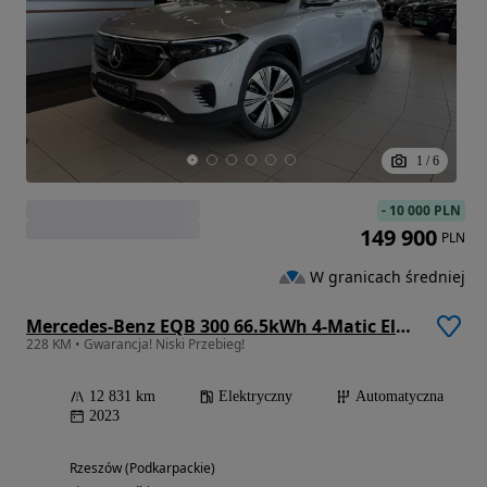
1
/
6
-
10 000 PLN
149 900
PLN
W granicach średniej
Mercedes-Benz EQB 300 66.5kWh 4-Matic Electric Art
228 KM • Gwarancja! Niski Przebieg!
12 831 km
Elektryczny
Automatyczna
2023
Rzeszów (Podkarpackie)