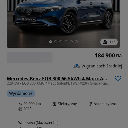
1
/
6
184 900
PLN
W granicach średniej
Mercedes-Benz EQB 300 66.5kWh 4-Matic AMG
228 KM • EQB 300 AMG 4Matic SalonPL 1WŁ FV23% Gwarancja2027/KameraCofania/BLIS
Wyróżnione
20 000 km
Elektryczny
Automatyczna
2025
Warszawa (Mazowieckie)