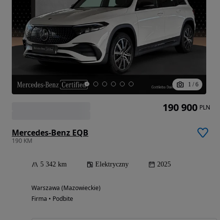
1
/
6
190 900
PLN
Mercedes-Benz EQB
190 KM
5 342 km
Elektryczny
2025
Warszawa (Mazowieckie)
Firma • Podbite