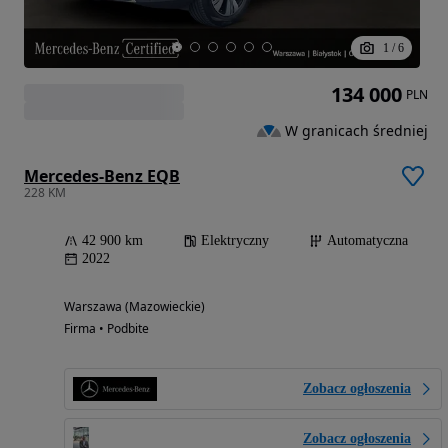
1
/
6
134 000
PLN
W granicach średniej
Mercedes-Benz EQB
228 KM
42 900 km
Elektryczny
Automatyczna
2022
Warszawa (Mazowieckie)
Firma • Podbite
Zobacz ogłoszenia
Zobacz ogłoszenia