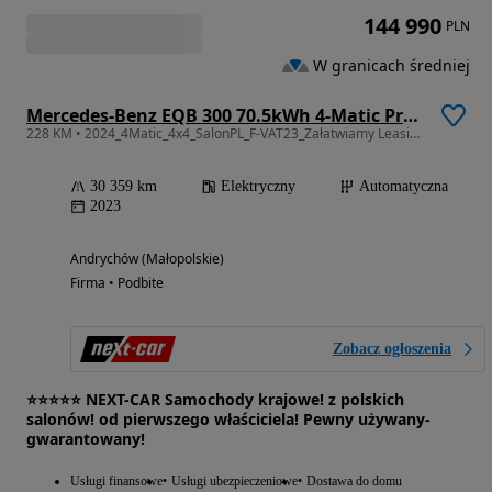
144 990
PLN
W granicach średniej
Mercedes-Benz EQB 300 70.5kWh 4-Matic Progressive
228 KM • 2024_4Matic_4x4_SalonPL_F-VAT23_Załatwiamy Leasing_Super_Okazja!
30 359 km
Elektryczny
Automatyczna
2023
Andrychów (Małopolskie)
Firma • Podbite
Zobacz ogłoszenia
⭐️⭐️⭐️⭐️⭐️ NEXT-CAR Samochody krajowe! z polskich
salonów! od pierwszego właściciela! Pewny używany-
gwarantowany!
Usługi finansowe
Usługi ubezpieczeniowe
Dostawa do domu