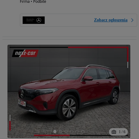
Firma • Podbite
Zobacz ogłoszenia
1
/
6