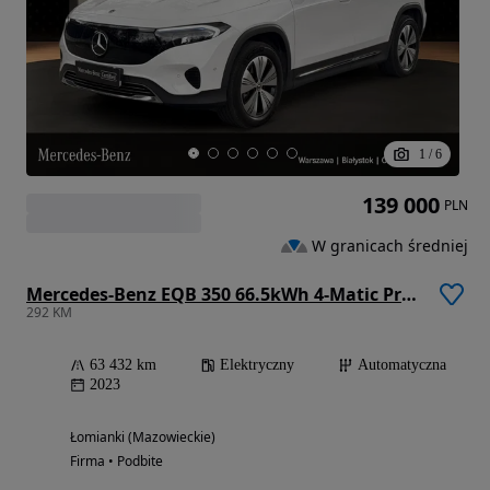
1
/
6
139 000
PLN
W granicach średniej
Mercedes-Benz EQB 350 66.5kWh 4-Matic Progressive
292 KM
63 432 km
Elektryczny
Automatyczna
2023
Łomianki (Mazowieckie)
Firma • Podbite