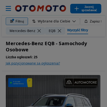
Zacznij
sprzedawać
Wybrane dla Ciebie
Filtruj
Zapisz filt
Wyczyść filtry
Mercedes-Benz
EQB
Mercedes-Benz EQB - Samochody
Osobowe
Liczba ogłoszeń:
25
Jak pozycjonowane są ogłoszenia?