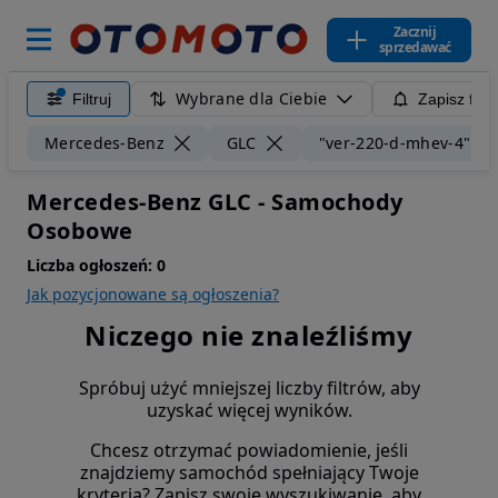
Zacznij
sprzedawać
Wybrane dla Ciebie
Filtruj
Zapisz filt
Mercedes-Benz
GLC
"ver-220-d-mhev-4"
Mercedes-Benz GLC - Samochody
Osobowe
Liczba ogłoszeń:
0
Jak pozycjonowane są ogłoszenia?
Niczego nie znaleźliśmy
Spróbuj użyć mniejszej liczby filtrów, aby
uzyskać więcej wyników.
Chcesz otrzymać powiadomienie, jeśli
znajdziemy samochód spełniający Twoje
kryteria? Zapisz swoje wyszukiwanie, aby