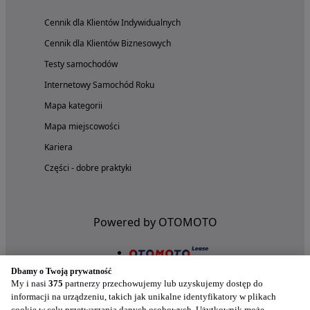
Cennik dla Klientów Indywidualnych
Cennik dla Klientów Biznesowych
Testy samochodów
Internetowy Samochód Roku
Mapa kategorii
Mapa miejscowości
Kariera
Części - dobre praktyki
Powered by OTOMOTO
Dbamy o Twoją prywatność
My i nasi
375
partnerzy przechowujemy lub uzyskujemy dostęp do
informacji na urządzeniu, takich jak unikalne identyfikatory w plikach
cookie w celu przetwarzania danych osobowych. Użytkownik może