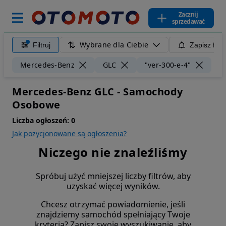
Zacznij
sprzedawać
Wybrane dla Ciebie
Filtruj
Zapisz filt
Wyc
Mercedes-Benz
GLC
"ver-300-e-4"
Mercedes-Benz GLC - Samochody
Osobowe
Liczba ogłoszeń:
0
Jak pozycjonowane są ogłoszenia?
Niczego nie znaleźliśmy
Spróbuj użyć mniejszej liczby filtrów, aby
uzyskać więcej wyników.
Chcesz otrzymać powiadomienie, jeśli
znajdziemy samochód spełniający Twoje
kryteria? Zapisz swoje wyszukiwanie, aby