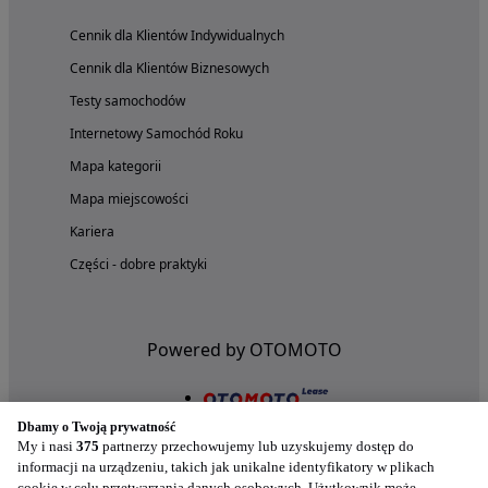
Cennik dla Klientów Indywidualnych
Cennik dla Klientów Biznesowych
Testy samochodów
Internetowy Samochód Roku
Mapa kategorii
Mapa miejscowości
Kariera
Części - dobre praktyki
Powered by OTOMOTO
Dbamy o Twoją prywatność
My i nasi
375
partnerzy przechowujemy lub uzyskujemy dostęp do
informacji na urządzeniu, takich jak unikalne identyfikatory w plikach
cookie w celu przetwarzania danych osobowych. Użytkownik może