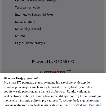
Cennik dla Klientów Biznesowych
Testy samochodów
Internetowy Samochód Roku
Mapa kategorii
Mapa miejscowości
Kariera
Części - dobre praktyki
Powered by OTOMOTO
Dbamy o Twoją prywatność
My i nasi
375
partnerzy przechowujemy lub uzyskujemy dostęp do
informacji na urządzeniu, takich jak unikalne identyfikatory w plikach
cookie w celu przetwarzania danych osobowych. Użytkownik może
zaakceptować wybory lub zarządzać nimi, klikając poniżej lub w dowolnym
momencie na stronie polityki prywatności. Te wybory będą sygnalizowane
naszym partnerom i nie będą miały wpływu na dane przeglądania.
Polityka