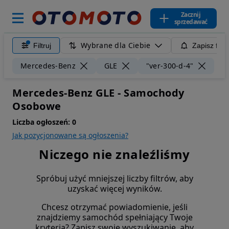
Zacznij
sprzedawać
Wybrane dla Ciebie
Filtruj
Zapisz filt
Wyc
Mercedes-Benz
GLE
"ver-300-d-4"
Mercedes-Benz GLE - Samochody
Osobowe
Liczba ogłoszeń:
0
Jak pozycjonowane są ogłoszenia?
Niczego nie znaleźliśmy
Spróbuj użyć mniejszej liczby filtrów, aby
uzyskać więcej wyników.
Chcesz otrzymać powiadomienie, jeśli
znajdziemy samochód spełniający Twoje
kryteria? Zapisz swoje wyszukiwanie, aby