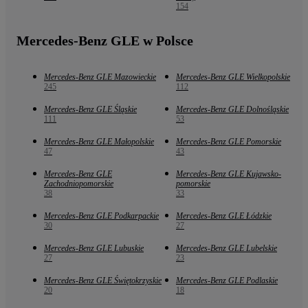
154
Mercedes-Benz GLE w Polsce
Mercedes-Benz GLE Mazowieckie
Mercedes-Benz GLE Wielkopolskie
245
112
Mercedes-Benz GLE Śląskie
Mercedes-Benz GLE Dolnośląskie
111
53
Mercedes-Benz GLE Małopolskie
Mercedes-Benz GLE Pomorskie
47
43
Mercedes-Benz GLE
Mercedes-Benz GLE Kujawsko-
Zachodniopomorskie
pomorskie
38
33
Mercedes-Benz GLE Podkarpackie
Mercedes-Benz GLE Łódzkie
30
27
Mercedes-Benz GLE Lubuskie
Mercedes-Benz GLE Lubelskie
27
23
Mercedes-Benz GLE Świętokrzyskie
Mercedes-Benz GLE Podlaskie
20
18