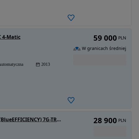
59 000
 4-Matic
PLN
W granicach średniej
Automatyczna
2013
28 900
Mercedes-Benz GLK 220 CDI 4Matic (BlueEFFICIENCY) 7G-TRONIC
PLN