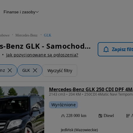
Finanse i zasoby
chody
Finansowanie
Leasing
dy
Narzędzie do wyceny samochodu
tryczne
Raport z inspekcji
obowe
Mercedes-Benz
GLK
m
Raport historii pojazdu
Mercedes-Benz GLK - Samochody Osobowe
Otomoto News
Zapisz fi
wane
Jak pozycjonowane są ogłoszenia?
enz
GLK
Wyczyść filtry
Wyróżnione
228 000 km
Diesel
Jedlińsk (Mazowieckie)