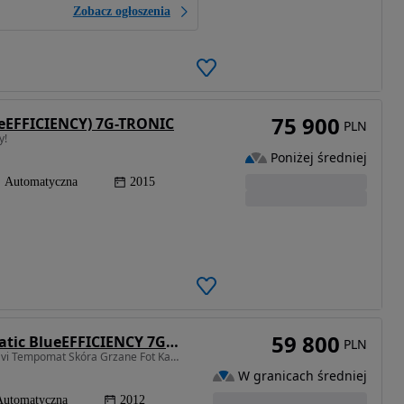
Zobacz ogłoszenia
75 900
ueEFFICIENCY) 7G-TRONIC
PLN
y!
Poniżej średniej
Automatyczna
2015
59 800
Mercedes-Benz GLK 250 CDI DPF 4Matic BlueEFFICIENCY 7G-TRONIC
PLN
2143 cm3 • 204 KM • 250CDI 4Matic Xenon LED Navi Tempomat Skóra Grzane Fot Kamera Serwis
W granicach średniej
Automatyczna
2012