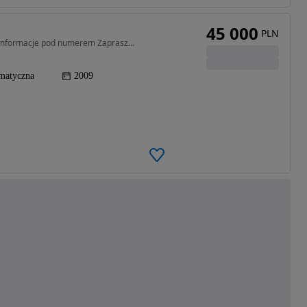
45 000
PLN
2987 cm3 • 224 KM • MERCEDES BENZ. Wszystkie informacje pod numerem Zapraszam do kontaktu.
matyczna
2009