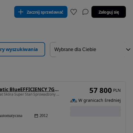
Zacznij sprzedawać
Zaloguj się
ltry wyszukiwania
57 800
Mercedes-Benz GLK 250 CDI DPF 4Matic BlueEFFICIENCY 7G-TRONIC
PLN
2143 cm3 • 204 KM • 250CDI 4Matic Navi Tempomat Skóra Super Stan Sprowadzony Szwajcar
W granicach średniej
Automatyczna
2012