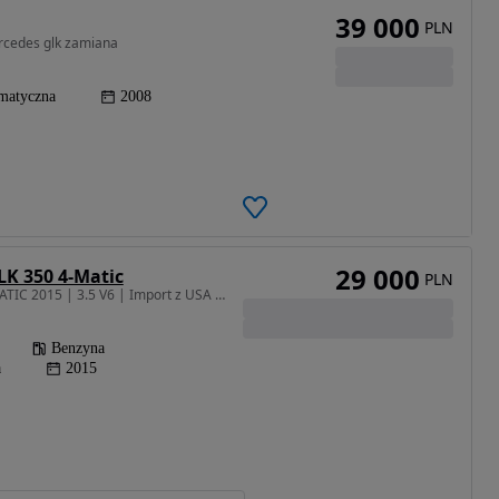
39 000
PLN
rcedes glk zamiana
matyczna
2008
29 000
K 350 4-Matic
PLN
3498 cm3 • 306 KM • 4MATIC 2015 | 3.5 V6 | Import z USA | Bogata Wersja
Benzyna
a
2015