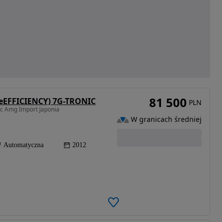
81 500
ueEFFICIENCY) 7G-TRONIC
PLN
c Amg Import Japonia
W granicach średniej
Automatyczna
2012