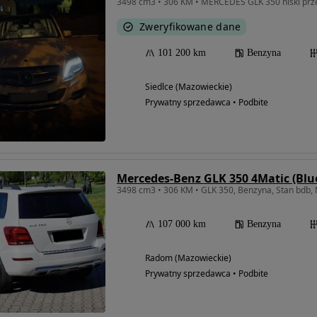
3498 cm3 • 306 KM • MERCEDES GLK 350 niski prz
Zweryfikowane dane
101 200 km
Benzyna
Siedlce (Mazowieckie)
Prywatny sprzedawca • Podbite
Mercedes-Benz GLK 350 4Matic (Bl
3498 cm3 • 306 KM • GLK 350, Benzyna, Stan bdb, M
107 000 km
Benzyna
Radom (Mazowieckie)
Prywatny sprzedawca • Podbite