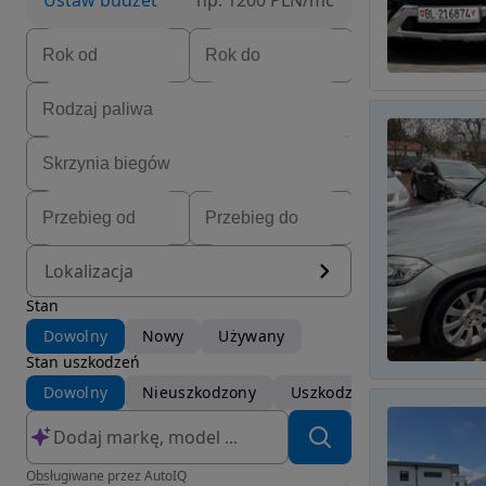
Ustaw budżet
np. 1200 PLN/mc
Lokalizacja
Stan
Dowolny
Nowy
Używany
Stan uszkodzeń
Dowolny
Nieuszkodzony
Uszkodzony
Obsługiwane przez AutoIQ