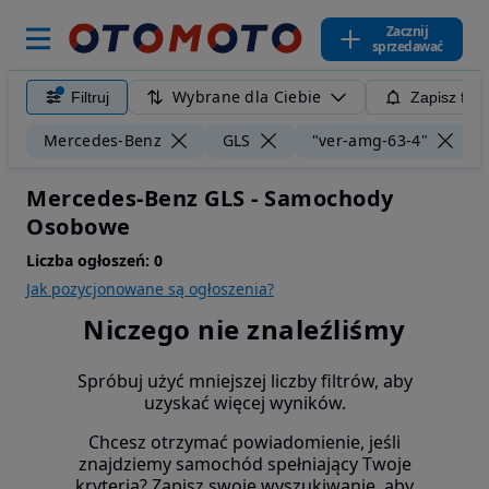
Zacznij
sprzedawać
Wybrane dla Ciebie
Filtruj
Zapisz filt
W
Mercedes-Benz
GLS
"ver-amg-63-4"
Mercedes-Benz GLS - Samochody
Osobowe
Liczba ogłoszeń:
0
Jak pozycjonowane są ogłoszenia?
Niczego nie znaleźliśmy
Spróbuj użyć mniejszej liczby filtrów, aby
uzyskać więcej wyników.
Chcesz otrzymać powiadomienie, jeśli
znajdziemy samochód spełniający Twoje
kryteria? Zapisz swoje wyszukiwanie, aby