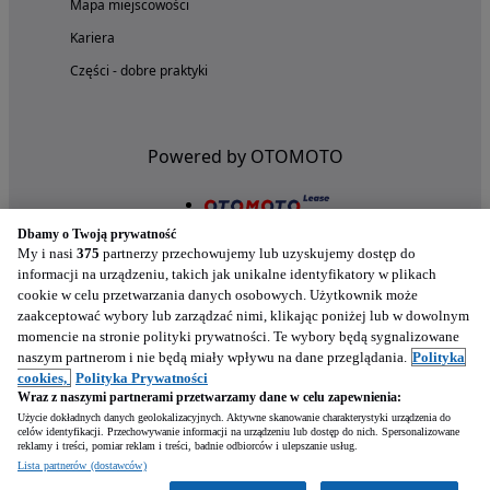
Mapa miejscowości
Kariera
Części - dobre praktyki
Powered by OTOMOTO
Dbamy o Twoją prywatność
My i nasi
375
partnerzy przechowujemy lub uzyskujemy dostęp do
informacji na urządzeniu, takich jak unikalne identyfikatory w plikach
cookie w celu przetwarzania danych osobowych. Użytkownik może
zaakceptować wybory lub zarządzać nimi, klikając poniżej lub w dowolnym
momencie na stronie polityki prywatności. Te wybory będą sygnalizowane
naszym partnerom i nie będą miały wpływu na dane przeglądania.
Polityka
Nasze aplikacje w twoim telefonie
cookies,
Polityka Prywatności
Wraz z naszymi partnerami przetwarzamy dane w celu zapewnienia:
Użycie dokładnych danych geolokalizacyjnych. Aktywne skanowanie charakterystyki urządzenia do
celów identyfikacji. Przechowywanie informacji na urządzeniu lub dostęp do nich. Spersonalizowane
reklamy i treści, pomiar reklam i treści, badnie odbiorców i ulepszanie usług.
Lista partnerów (dostawców)