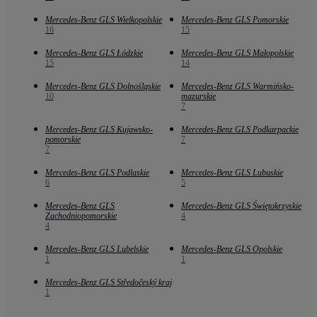
Mercedes-Benz GLS Wielkopolskie
Mercedes-Benz GLS Pomorskie
16
15
Mercedes-Benz GLS Łódzkie
Mercedes-Benz GLS Małopolskie
15
14
Mercedes-Benz GLS Dolnośląskie
Mercedes-Benz GLS Warmińsko-
10
mazurskie
7
Mercedes-Benz GLS Kujawsko-
Mercedes-Benz GLS Podkarpackie
pomorskie
7
7
Mercedes-Benz GLS Podlaskie
Mercedes-Benz GLS Lubuskie
6
5
Mercedes-Benz GLS
Mercedes-Benz GLS Świętokrzyskie
Zachodniopomorskie
4
4
Mercedes-Benz GLS Lubelskie
Mercedes-Benz GLS Opolskie
1
1
Mercedes-Benz GLS Středočeský kraj
1