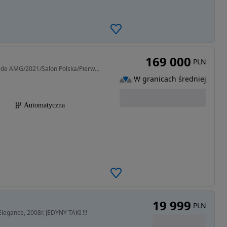
169 000
PLN
1950 cm3 • 306 KM • MERCEDES-BENZ Klasa E 300de AMG/2021/Salon Polska/Pierwszy właściciel
W granicach średniej
Automatyczna
19 999
PLN
Elegance, 2008r. JEDYNY TAKI !!!