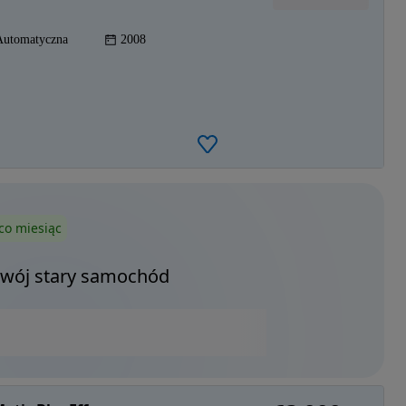
Automatyczna
2008
co miesiąc
Twój stary samochód