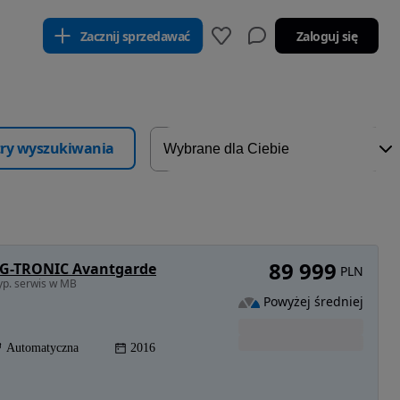
Zacznij sprzedawać
Zaloguj się
ltry wyszukiwania
89 999
 9G-TRONIC Avantgarde
PLN
yp. serwis w MB
Powyżej średniej
Automatyczna
2016