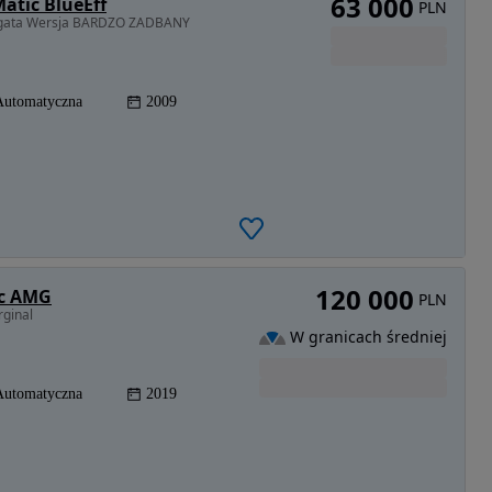
63 000
atic BlueEff
PLN
Bogata Wersja BARDZO ZADBANY
Automatyczna
2009
120 000
ic AMG
PLN
rginal
W granicach średniej
Automatyczna
2019