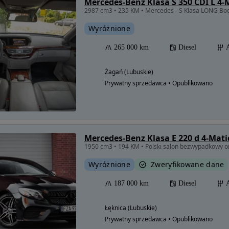
Mercedes-Benz Klasa S 350 CDI L 4-M
2987 cm3 • 235 KM • Mercedes - S Klasa LONG 
Wyróżnione
265 000 km
Diesel
Żagań (Lubuskie)
Prywatny sprzedawca • Opublikowano
Mercedes-Benz Klasa E 220 d 4-Mat
1950 cm3 • 194 KM • Polski salon bezwypadkowy o
Wyróżnione
Zweryfikowane dane
187 000 km
Diesel
Łęknica (Lubuskie)
Prywatny sprzedawca • Opublikowano