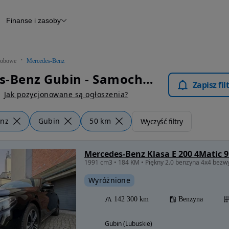
Finanse i zasoby
chody
Finansowanie
Leasing
dy
Narzędzie do wyceny samochodu
tryczne
Raport z inspekcji
obowe
Mercedes-Benz
m
Raport historii pojazdu
Mercedes-Benz Gubin - Samochody Osobowe
Otomoto News
Zapisz fi
wane
Jak pozycjonowane są ogłoszenia?
enz
Gubin
50 km
Wyczyść filtry
Mercedes-Benz Klasa E 200 4Matic
1991 cm3 • 184 KM • Piękny 2.0 benzyna 4x4 bezw
Wyróżnione
142 300 km
Benzyna
Gubin (Lubuskie)