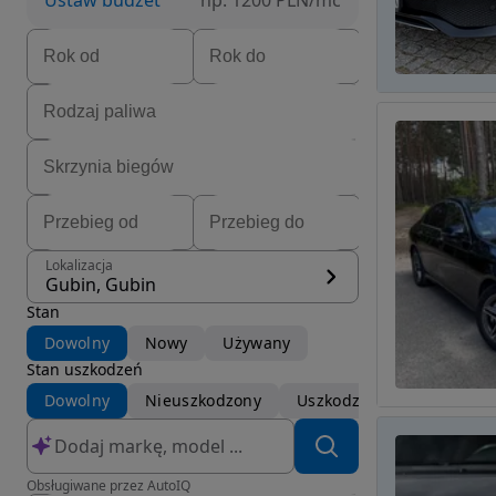
Ustaw budżet
np. 1200 PLN/mc
Lokalizacja
Gubin, Gubin
Stan
Dowolny
Nowy
Używany
Stan uszkodzeń
Dowolny
Nieuszkodzony
Uszkodzony
Obsługiwane przez AutoIQ