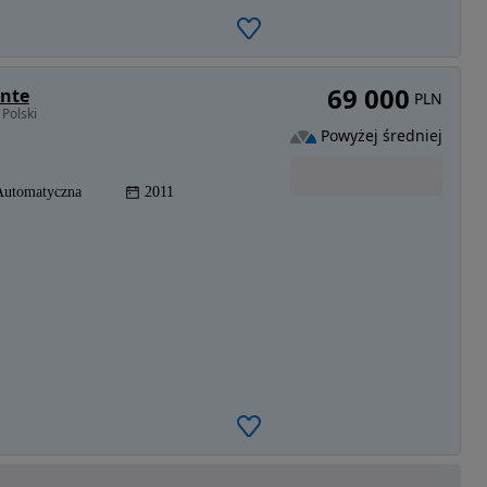
69 000
ente
PLN
Polski
Powyżej średniej
Automatyczna
2011