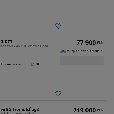
77 900
7G-DCT
PLN
1991 cm3 • 224 KM • Mercedes-Benz Klasa B Full Opcja W247 4MATIC Wentyle Head Up
W granicach średniej
Automatyczna
2019
219 000
ve 9G-Tronic (d³ugi)
PLN
 Polska pierwszy właściciel.