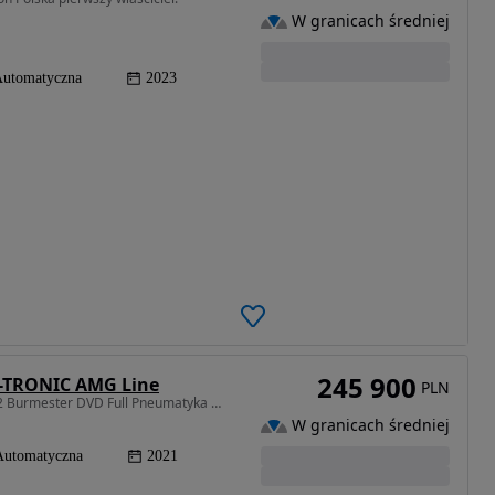
W granicach średniej
utomatyczna
2023
245 900
G-TRONIC AMG Line
PLN
2925 cm3 • 330 KM • AMG Pakiet Kamery360 Alu22 Burmester DVD Full Pneumatyka 7osobowy
W granicach średniej
Automatyczna
2021