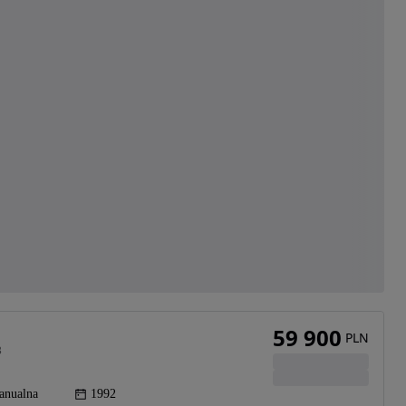
59 900
PLN
3
anualna
1992