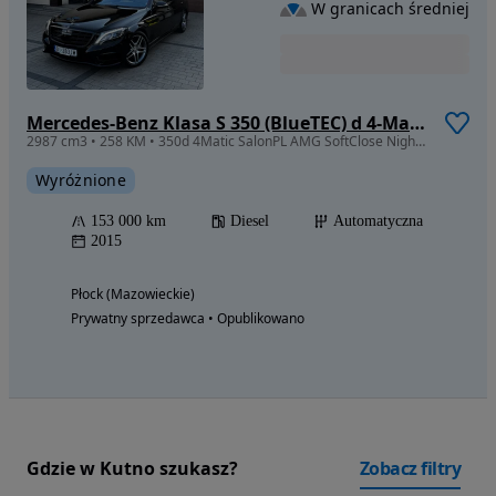
W granicach średniej
Mercedes-Benz Klasa S 350 (BlueTEC) d 4-Matic 7G-TRONIC
2987 cm3 • 258 KM • 350d 4Matic SalonPL AMG SoftClose NightVision Masaż Wentyle HUD Zamian
Wyróżnione
153 000 km
Diesel
Automatyczna
2015
Płock (Mazowieckie)
Prywatny sprzedawca • Opublikowano
Gdzie w Kutno szukasz?
Zobacz filtry