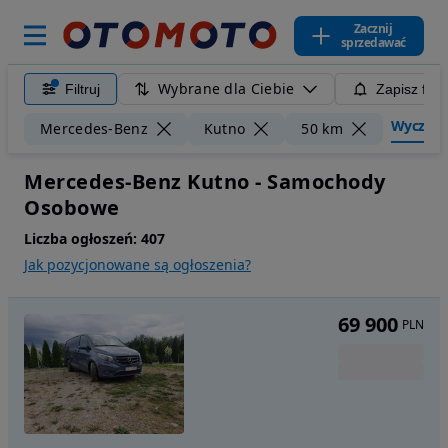
Zacznij
sprzedawać
Wybrane dla Ciebie
Filtruj
Zapisz filt
Wyczyść f
Mercedes-Benz
Kutno
50 km
Mercedes-Benz Kutno - Samochody
Osobowe
Liczba ogłoszeń:
407
Jak pozycjonowane są ogłoszenia?
69 900
PLN