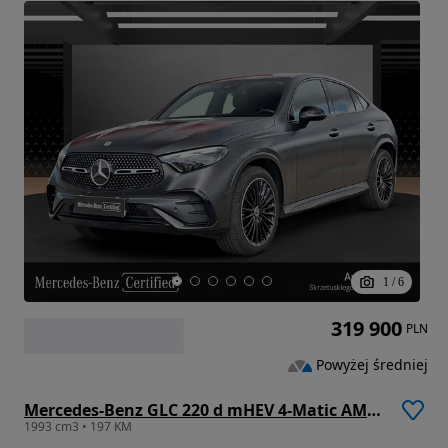
1
/
6
319 900
PLN
Powyżej średniej
Mercedes-Benz GLC 220 d mHEV 4-Matic AMG Line
1993 cm3 • 197 KM