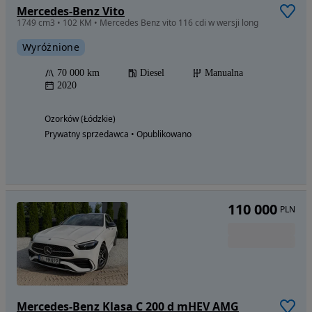
Mercedes-Benz Vito
1749 cm3 • 102 KM • Mercedes Benz vito 116 cdi w wersji long
Wyróżnione
70 000 km
Diesel
Manualna
2020
Ozorków (Łódzkie)
Prywatny sprzedawca • Opublikowano
110 000
PLN
Mercedes-Benz Klasa C 200 d mHEV AMG