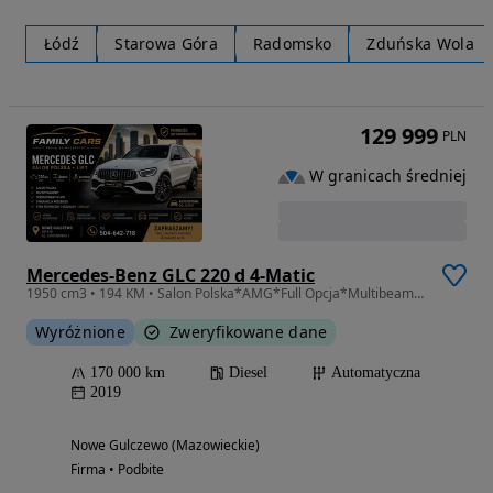
Łódź
Starowa Góra
Radomsko
Zduńska Wola
129 999
PLN
W granicach średniej
Mercedes-Benz GLC 220 d 4-Matic
1950 cm3 • 194 KM • Salon Polska*AMG*Full Opcja*Multibeam*Zamiana
Wyróżnione
Zweryfikowane dane
170 000 km
Diesel
Automatyczna
2019
Nowe Gulczewo (Mazowieckie)
Firma • Podbite