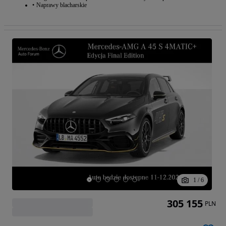
Naprawy blacharskie
1
/
6
305 155
PLN