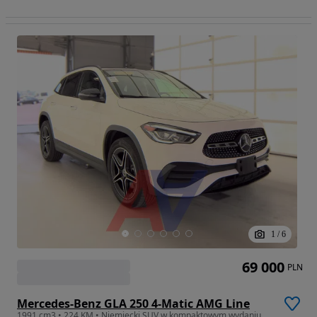
1
/
6
69 000
PLN
Mercedes-Benz GLA 250 4-Matic AMG Line
1991 cm3 • 224 KM • Niemiecki SUV w kompaktowym wydaniu