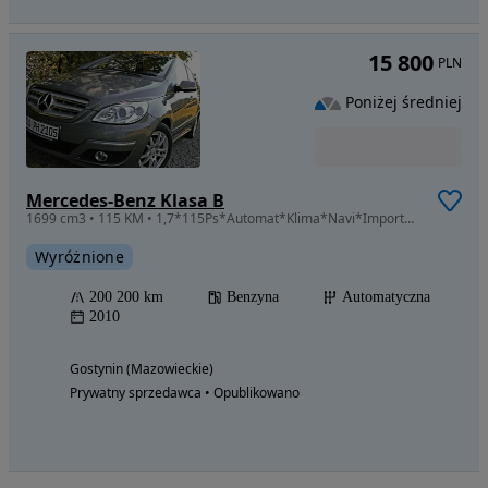
15 800
PLN
Poniżej średniej
Mercedes-Benz Klasa B
1699 cm3 • 115 KM • 1,7*115Ps*Automat*Klima*Navi*Import*Śliczny*Zapraszam*Do*Zakupu!
Wyróżnione
200 200 km
Benzyna
Automatyczna
2010
Gostynin (Mazowieckie)
Prywatny sprzedawca • Opublikowano