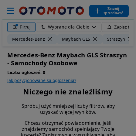
Zacznij
sprzedawać
Wybrane dla Ciebie
Filtruj
Zapisz filt
Mercedes-Benz
Maybach GLS
Straszyn
Mercedes-Benz Maybach GLS Straszyn
- Samochody Osobowe
Liczba ogłoszeń:
0
Jak pozycjonowane są ogłoszenia?
Niczego nie znaleźliśmy
Spróbuj użyć mniejszej liczby filtrów, aby
uzyskać więcej wyników.
Chcesz otrzymać powiadomienie, jeśli
znajdziemy samochód spełniający Twoje
kryteria? Zapisz swoje wyszukiwanie, aby