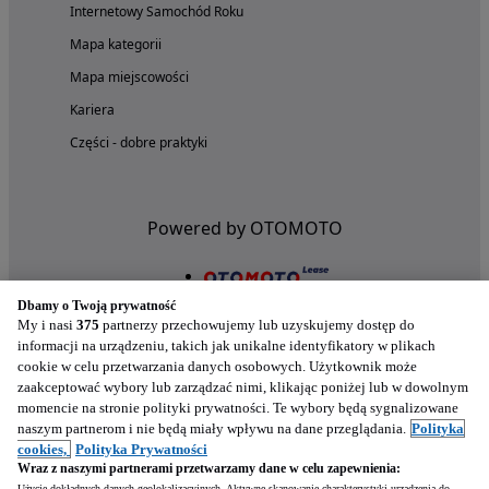
Internetowy Samochód Roku
Mapa kategorii
Mapa miejscowości
Kariera
Części - dobre praktyki
Powered by OTOMOTO
Dbamy o Twoją prywatność
My i nasi
375
partnerzy przechowujemy lub uzyskujemy dostęp do
informacji na urządzeniu, takich jak unikalne identyfikatory w plikach
cookie w celu przetwarzania danych osobowych. Użytkownik może
zaakceptować wybory lub zarządzać nimi, klikając poniżej lub w dowolnym
momencie na stronie polityki prywatności. Te wybory będą sygnalizowane
naszym partnerom i nie będą miały wpływu na dane przeglądania.
Polityka
Nasze aplikacje w twoim telefonie
cookies,
Polityka Prywatności
Wraz z naszymi partnerami przetwarzamy dane w celu zapewnienia:
Użycie dokładnych danych geolokalizacyjnych. Aktywne skanowanie charakterystyki urządzenia do