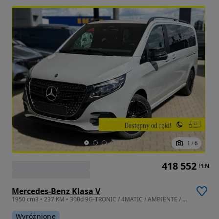
1
/
6
418 552
PLN
Mercedes-Benz Klasa V
1950 cm3 • 237 KM • 300d 9G-TRONIC / 4MATIC / AMBIENTE / STOLIK / AMG Line / Kamera
Wyróżnione