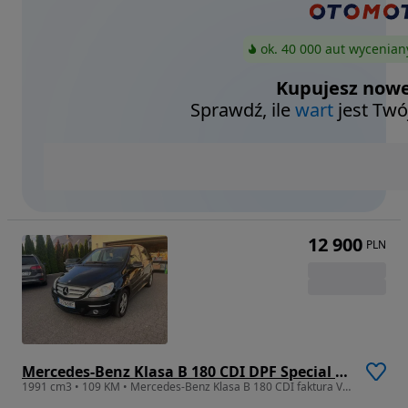
ok. 40 000 aut wycenian
Kupujesz nowe
Sprawdź, ile
wart
jest Twó
12 900
PLN
Mercedes-Benz Klasa B 180 CDI DPF Special Edition
1991 cm3 • 109 KM • Mercedes-Benz Klasa B 180 CDI faktura VAT cena brutto