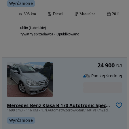
Wyróżnione
308 km
Diesel
Manualna
2011
Lublin (Lubelskie)
Prywatny sprzedawca • Opublikowano
24 900
PLN
Poniżej średniej
Mercedes-Benz Klasa B 170 Autotronic Special Edition
1699 cm3 • 116 KM • 1.7i.Automat.WzorowyStan.160TysKmZadbany.Oplacony.Szwajcar
Wyróżnione