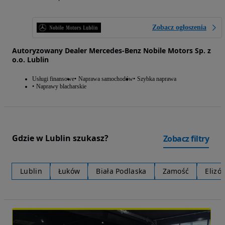
Zobacz ogłoszenia
Autoryzowany Dealer Mercedes-Benz Nobile Motors Sp. z
o.o. Lublin
Usługi finansowe
Naprawa samochodów
Szybka naprawa
Naprawy blacharskie
Gdzie w Lublin szukasz?
Zobacz filtry
Lublin
Łuków
Biała Podlaska
Zamość
Elizó