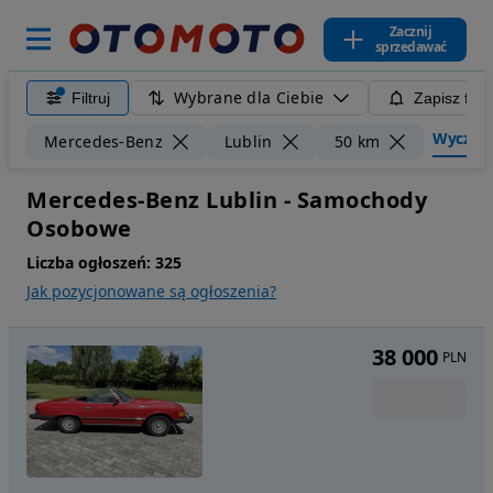
Zacznij
sprzedawać
Wybrane dla Ciebie
Filtruj
Zapisz filt
Wyczyść 
Mercedes-Benz
Lublin
50 km
Mercedes-Benz Lublin - Samochody
Osobowe
Liczba ogłoszeń:
325
Jak pozycjonowane są ogłoszenia?
38 000
PLN