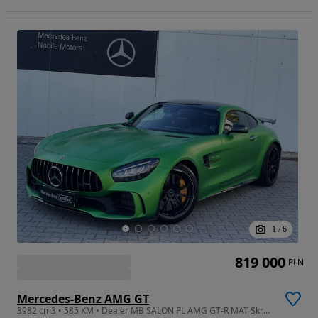
1
/
6
819 000
PLN
Mercedes-Benz AMG GT
3982 cm3 • 585 KM • Dealer MB SALON PL AMG GT-R MAT Skrętna OŚ Serw. ASO Jak NOWY 1WŁ FV23