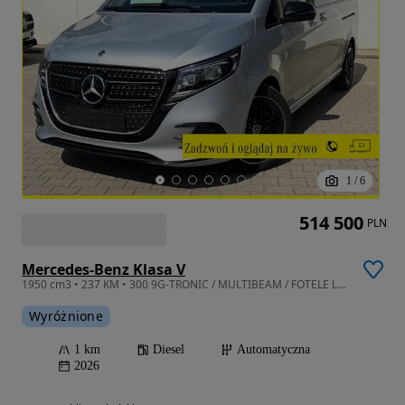
1
/
6
514 500
PLN
Mercedes-Benz Klasa V
1950 cm3 • 237 KM • 300 9G-TRONIC / MULTIBEAM / FOTELE LUKSUSOWE / Kam360° / 4MATIC /LIFT
Wyróżnione
1 km
Diesel
Automatyczna
2026