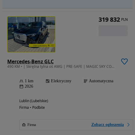
319 832
PLN
Mercedes-Benz GLC
490 KM • | Skrętna tylna oś AMG | PRE-SAFE | MAGIC SKY CONTROL |
1 km
Elektryczny
Automatyczna
2026
Lublin (Lubelskie)
Firma • Podbite
Zobacz ogłoszenia
Firma