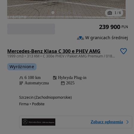
1
/
6
239 900
PLN
W granicach średniej
Mercedes-Benz Klasa C 300 e PHEV AMG
1999 cm3 • 313 KM • C 300e PHEV / Pakiet AMG Premium / 01898 / DDB Auto
Wyróżnione
6 100 km
Hybryda Plug-in
Automatyczna
2025
Szczecin (Zachodniopomorskie)
Firma • Podbite
Zobacz ogłoszenia