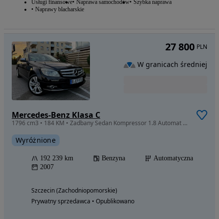
Usługi finansowe
Naprawa samochodów
Szybka naprawa
Naprawy blacharskie
27 800
PLN
W granicach średniej
Mercedes-Benz Klasa C
1796 cm3 • 184 KM • Zadbany Sedan Kompressor 1.8 Automat Alu Command Harman/Karton
Wyróżnione
192 239 km
Benzyna
Automatyczna
2007
Szczecin (Zachodniopomorskie)
Prywatny sprzedawca • Opublikowano