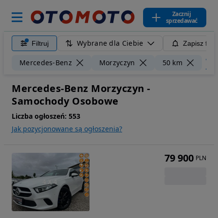
Zacznij
sprzedawać
Wybrane dla Ciebie
Filtruj
Zapisz filt
Wyc
Mercedes-Benz
Morzyczyn
50 km
Mercedes-Benz Morzyczyn -
Samochody Osobowe
Liczba ogłoszeń:
553
Jak pozycjonowane są ogłoszenia?
79 900
PLN