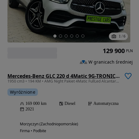
1
/
6
129 900
PLN
W granicach średniej
Mercedes-Benz GLC 220 d 4Matic 9G-TRONIC AMG Line Plus
1950 cm3 • 194 KM • AMG Night Pakiet 4Matic FullLed Alcantara Kamera Drewno E.Klapa G.Fote
Wyróżnione
169 000 km
Diesel
Automatyczna
2021
Morzyczyn (Zachodniopomorskie)
Firma • Podbite