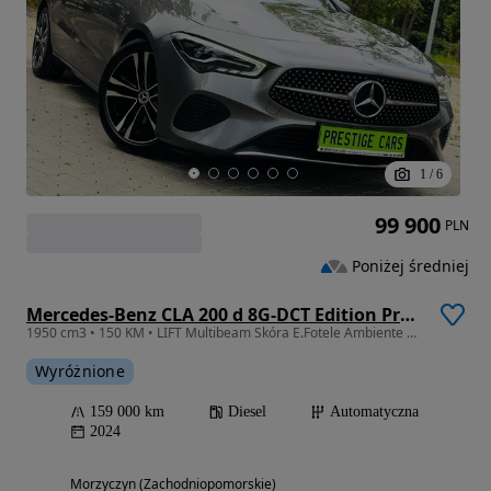
1
/
6
99 900
PLN
Poniżej średniej
Mercedes-Benz CLA 200 d 8G-DCT Edition Progressive Line
1950 cm3 • 150 KM • LIFT Multibeam Skóra E.Fotele Ambiente G.Fotele KeylessGo El.Klapa Alu
Wyróżnione
159 000 km
Diesel
Automatyczna
2024
Morzyczyn (Zachodniopomorskie)