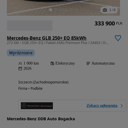
1
/
6
333 900
PLN
Mercedes-Benz GLB 250+ EQ 85kWh
272 KM • EQB 250+ EQ / Pakiet AMG Premium Plus / 24403 / DDB Auto
Wyróżnione
1 000 km
Elektryczny
Automatyczna
2026
Szczecin (Zachodniopomorskie)
Firma • Podbite
Zobacz ogłoszenia
Mercedes-Benz DDB Auto Bogacka