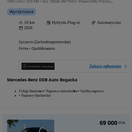
1993 cm3 • 333 KM • GLC 300de 4M PHEV / Pakiet AMG Premium Plus / 22129 / DDB Auto
Wyróżnione
10 km
Hybryda Plug-in
Automatyczna
2026
Szczecin (Zachodniopomorskie)
Firma • Opublikowano
Zobacz ogłoszenia
Mercedes-Benz DDB Auto Bogacka
Usługi finansowe
Naprawa samochodów
Szybka naprawa
Naprawy blacharskie
69 000
PLN