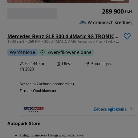
289 900
PLN
W granicach średniej
Mercedes-Benz GLE 300 d 4Matic 9G-TRONIC AMG Line Advanced Plus
1993 cm3 • 269 KM • 300d 4MATIC AMG Advanced Plus • I wł. • Gwarancja do 09.2027
Wyróżnione
Zweryfikowane dane
65 144 km
Diesel
Automatyczna
2023
Szczecin (Zachodniopomorskie)
Firma • Opublikowano
Zobacz ogłoszenia
Autopark Store
Usługi finansowe
Usługi ubezpieczeniowe