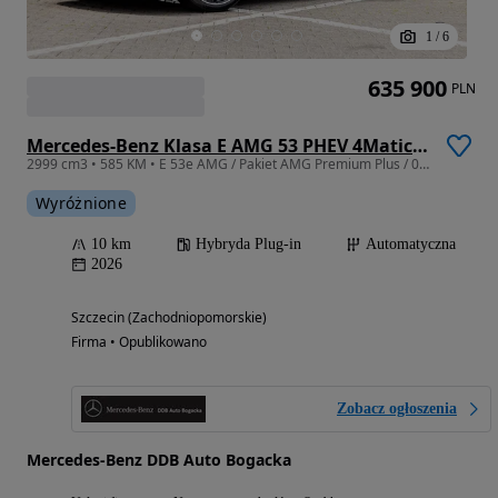
1
/
6
635 900
PLN
Mercedes-Benz Klasa E AMG 53 PHEV 4Matic+ 9G-Tronic TCT
2999 cm3 • 585 KM • E 53e AMG / Pakiet AMG Premium Plus / 02868 / DDB Auto
Wyróżnione
10 km
Hybryda Plug-in
Automatyczna
2026
Szczecin (Zachodniopomorskie)
Firma • Opublikowano
Zobacz ogłoszenia
Mercedes-Benz DDB Auto Bogacka