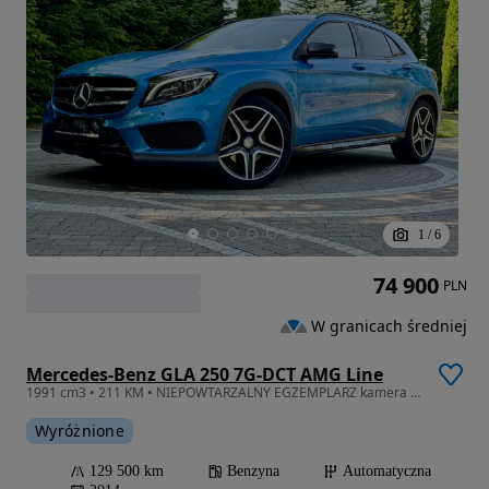
1
/
6
74 900
PLN
W granicach średniej
Mercedes-Benz GLA 250 7G-DCT AMG Line
1991 cm3 • 211 KM • NIEPOWTARZALNY EGZEMPLARZ kamera skóry LED harman kardon AMG line
Wyróżnione
129 500 km
Benzyna
Automatyczna