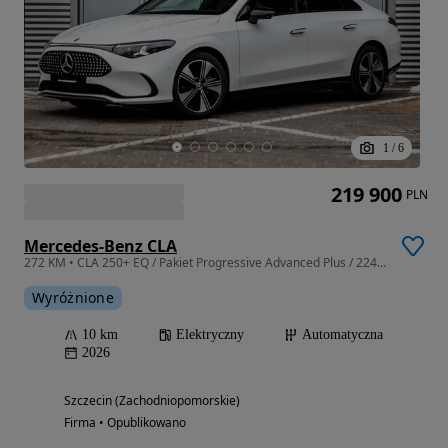
1
/
6
219 900
PLN
Mercedes-Benz CLA
272 KM • CLA 250+ EQ / Pakiet Progressive Advanced Plus / 22427 / DDB Auto
Wyróżnione
10 km
Elektryczny
Automatyczna
2026
Szczecin (Zachodniopomorskie)
Firma • Opublikowano