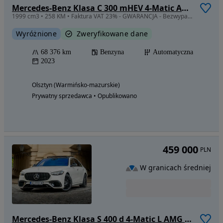
Mercedes-Benz Klasa C 300 mHEV 4-Matic AMG
1999 cm3 • 258 KM • Faktura VAT 23% - GWARANCJA - Bezwypadkowy
Wyróżnione
Zweryfikowane dane
68 376 km
Benzyna
Automatyczna
2023
Olsztyn (Warmińsko-mazurskie)
Prywatny sprzedawca • Opublikowano
459 000
PLN
W granicach średniej
Mercedes-Benz Klasa S 400 d 4-Matic L AMG Line 9G-TRONIC