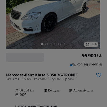
1
/
6
56 900
PLN
Poniżej średniej
Mercedes-Benz Klasa S 350 7G-TRONIC
3498 cm3 • 272 KM • Polecam ! 66 tyś KM ! Z Japonii !
66 254 km
Benzyna
Automatyczna
2007
Ostróda (Warmińsko-mazurskie)