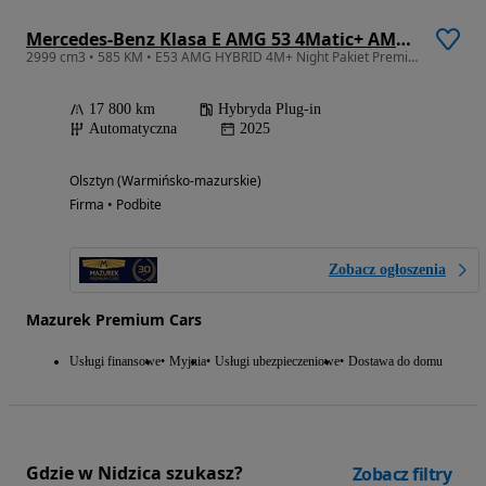
Mercedes-Benz Klasa E AMG 53 4Matic+ AMG SPEEDSHIFT TCT 9G
2999 cm3 • 585 KM • E53 AMG HYBRID 4M+ Night Pakiet Premium Pakiet, Faktura VAT, Gwarancja
17 800 km
Hybryda Plug-in
Automatyczna
2025
Olsztyn (Warmińsko-mazurskie)
Firma • Podbite
Zobacz ogłoszenia
Mazurek Premium Cars
Usługi finansowe
Myjnia
Usługi ubezpieczeniowe
Dostawa do domu
Gdzie w Nidzica szukasz?
Zobacz filtry