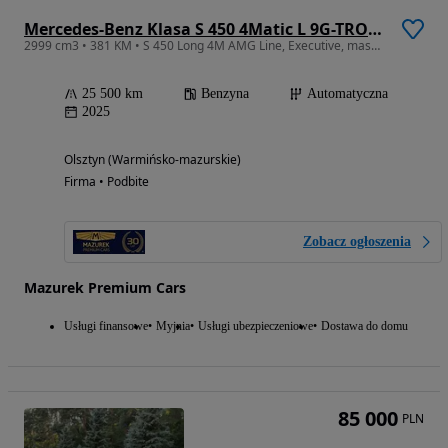
Mercedes-Benz Klasa S 450 4Matic L 9G-TRONIC
2999 cm3 • 381 KM • S 450 Long 4M AMG Line, Executive, masaże, Faktura, Gwarancja
25 500 km
Benzyna
Automatyczna
2025
Olsztyn (Warmińsko-mazurskie)
Firma • Podbite
Zobacz ogłoszenia
Mazurek Premium Cars
Usługi finansowe
Myjnia
Usługi ubezpieczeniowe
Dostawa do domu
85 000
PLN