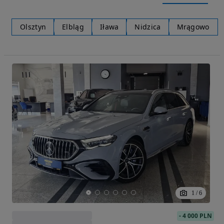
Olsztyn
Elbląg
Iława
Nidzica
Mrągowo
1
/
6
-
4 000 PLN