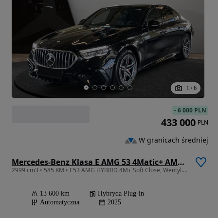
1
/
6
-
6 000 PLN
433 000
PLN
W granicach średniej
Mercedes-Benz Klasa E AMG 53 4Matic+ AMG SPEEDSHIFT TCT 9G
2999 cm3 • 585 KM • E53 AMG HYBRID 4M+ Soft Close, Wentyl. fotele, Pakiet Dynamic Plus
13 600 km
Hybryda Plug-in
Automatyczna
2025