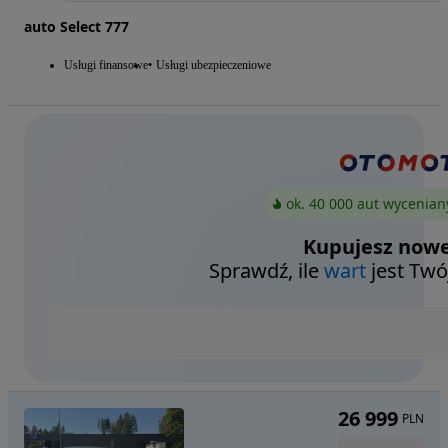
auto Select 777
Usługi finansowe
Usługi ubezpieczeniowe
ok. 40 000 aut wycenian
Kupujesz nowe
Sprawdź, ile
wart
jest Twó
26 999
PLN