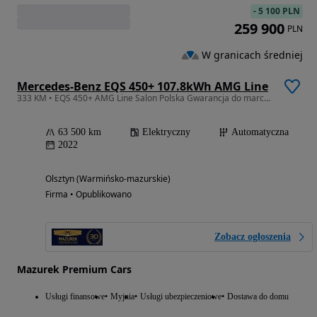
-
5 100 PLN
259 900
PLN
W granicach średniej
Mercedes-Benz EQS 450+ 107.8kWh AMG Line
333 KM • EQS 450+ AMG Line Salon Polska Gwarancja do marca 2027 Faktura VAT
63 500 km
Elektryczny
Automatyczna
2022
Olsztyn (Warmińsko-mazurskie)
Firma • Opublikowano
Zobacz ogłoszenia
Mazurek Premium Cars
Usługi finansowe
Myjnia
Usługi ubezpieczeniowe
Dostawa do domu