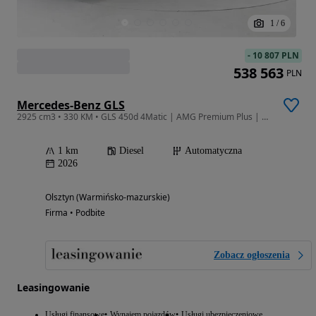
1
/
6
-
10 807 PLN
538 563
PLN
Mercedes-Benz GLS
2925 cm3 • 330 KM • GLS 450d 4Matic | AMG Premium Plus | Brązowa Tapicerka!
1 km
Diesel
Automatyczna
2026
Olsztyn (Warmińsko-mazurskie)
Firma • Podbite
Zobacz ogłoszenia
Leasingowanie
Usługi finansowe
Wynajem pojazdów
Usługi ubezpieczeniowe