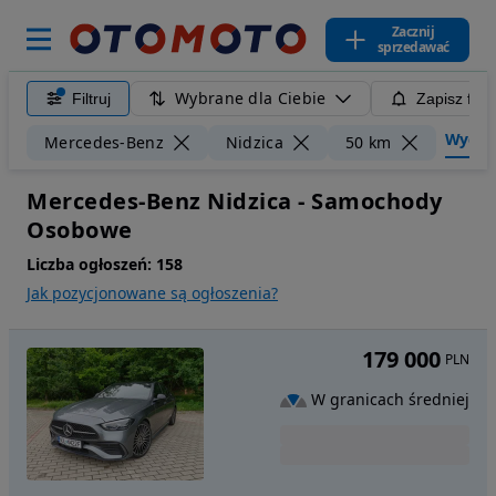
Zacznij
sprzedawać
Wybrane dla Ciebie
Filtruj
Zapisz filt
Wyczyść
Mercedes-Benz
Nidzica
50 km
Mercedes-Benz Nidzica - Samochody
Osobowe
Liczba ogłoszeń:
158
Jak pozycjonowane są ogłoszenia?
179 000
PLN
W granicach średniej