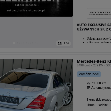
AUTO EXCLUSIVE 
UŻYWANYCH SP. Z O
Usługi finansowe
U
Dostawa do domu
1
/
6
Mercedes-Benz Kl
3498 cm3 • 272 KM • S35
Wyróżnione
79 000 km
Automatyczn
Sierpc (Mazowiec
Firma • Podbite