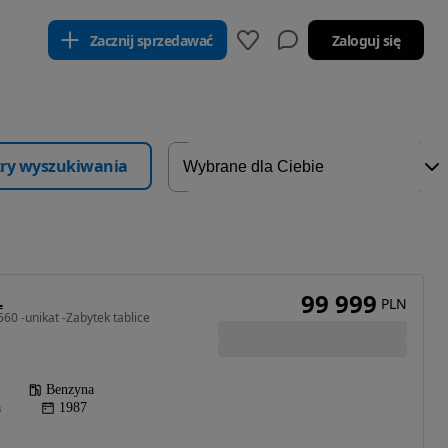
Zacznij sprzedawać
Zaloguj się
ltry wyszukiwania
99 999
L
PLN
60 -unikat -Zabytek tablice
Benzyna
a
1987