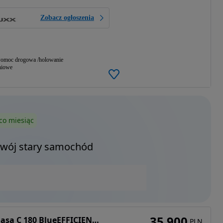
Zobacz ogłoszenia
omoc drogowa /holowanie
niowe
co miesiąc
Twój stary samochód
35 900
Mercedes-Benz Klasa C 180 BlueEFFICIENCY Avantgarde
PLN