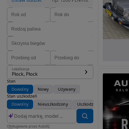
Ustaw budżet
np. 1200 PLN/mc
Lokalizacja
Płock, Płock
Stan
Dowolny
Nowy
Używany
Stan uszkodzeń
Dowolny
Nieuszkodzony
Uszkodzony
Obsługiwane przez AutoIQ