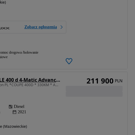
kie)
Zobacz ogłoszenia
omoc drogowa /holowanie
niowe
211 900
Mercedes-Benz GLE 400 d 4-Matic Advanced Plus
PLN
2925 cm3 • 330 KM • Salon PL *COUPE 400D * 330KM * AMG * Head Up * Open Sky * MultiBeam *
Diesel
a
2021
e (Mazowieckie)