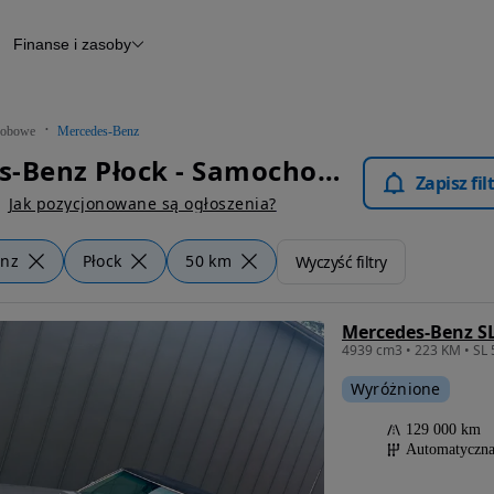
Finanse i zasoby
chody
Finansowanie
Leasing
dy
Narzędzie do wyceny samochodu
tryczne
Raport z inspekcji
obowe
Mercedes-Benz
m
Raport historii pojazdu
Mercedes-Benz Płock - Samochody Osobowe
Otomoto News
Zapisz fi
wane
Jak pozycjonowane są ogłoszenia?
enz
Płock
50 km
Wyczyść filtry
Mercedes-Benz S
4939 cm3 • 223 KM • SL 5
Wyróżnione
129 000 km
Automatyczn