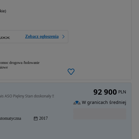
kie)
Zobacz ogłoszenia
omoc drogowa /holowanie
niowe
92 900
PLN
is ASO Piękny Stan doskonały !!
W granicach średniej
utomatyczna
2017