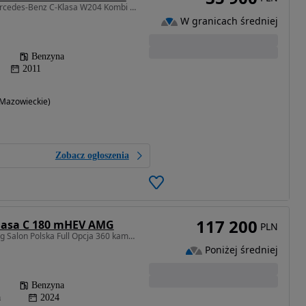
1796 cm3 • 156 KM • Mercedes-Benz C-Klasa W204 Kombi AMG – Biała Perła | 1.8 CGI Turbo 156
W granicach średniej
Benzyna
2011
Mazowieckie)
Zobacz ogłoszenia
117 200
lasa C 180 mHEV AMG
PLN
1496 cm3 • 170 KM • Amg Salon Polska Full Opcja 360 kamery
Poniżej średniej
Benzyna
a
2024