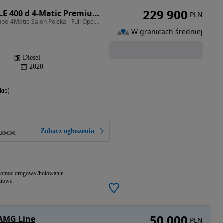
229 900
Mercedes-Benz GLE 400 d 4-Matic Premium Plus
PLN
2925 cm3 • 330 KM • Coupe-4Matic-Salon Polska - Full Opcja-FV23
W granicach średniej
Diesel
a
2020
kie)
Zobacz ogłoszenia
omoc drogowa /holowanie
niowe
50 000
 AMG Line
PLN