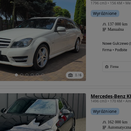
Wyróżnione
137 000 km
Manualna
Nowe Gulczewo (
Firma • Podbite
Firma
1
/
6
Mercedes-Benz K
Wyróżnione
162 000 km
Automatyczn