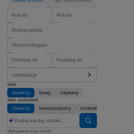
Ustaw budżet
np. 1200 PLN/mc
Lokalizacja
Stan
Dowolny
Nowy
Używany
Stan uszkodzeń
Dowolny
Nieuszkodzony
Uszkodzony
Obsługiwane przez AutoIQ