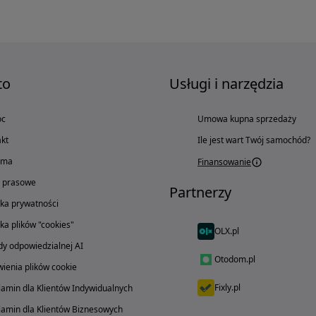
to
Usługi i narzędzia
oc
Umowa kupna sprzedaży
kt
Ile jest wart Twój samochód?
ama
Finansowanie
o prasowe
Partnerzy
yka prywatności
yka plików "cookies"
OLX.pl
y odpowiedzialnej AI
Otodom.pl
ienia plików cookie
Fixly.pl
amin dla Klientów Indywidualnych
amin dla Klientów Biznesowych