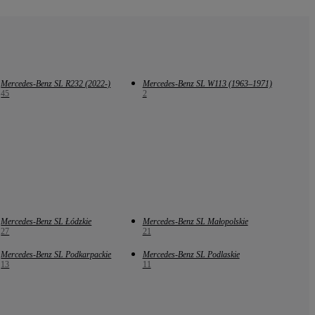
Mercedes-Benz SL R232 (2022-)
Mercedes-Benz SL W113 (1963–1971)
45
2
Mercedes-Benz SL Łódzkie
Mercedes-Benz SL Małopolskie
27
21
Mercedes-Benz SL Podkarpackie
Mercedes-Benz SL Podlaskie
13
11