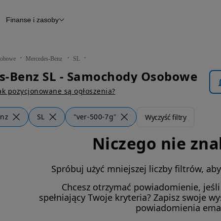
Finanse i zasoby
chody
Finansowanie
Leasing
dy
Narzędzie do wyceny samochodu
tryczne
Raport z inspekcji
obowe
Mercedes-Benz
SL
m
Raport historii pojazdu
s-Benz SL - Samochody Osobowe
Otomoto News
wane
ak pozycjonowane są ogłoszenia?
enz
SL
"ver-500-7g"
Wyczyść filtry
Niczego nie zna
Spróbuj użyć mniejszej liczby filtrów, a
Chcesz otrzymać powiadomienie, jeśl
spełniający Twoje kryteria? Zapisz swoje w
powiadomienia ema