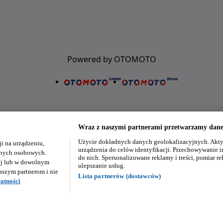
Powered by OTOMOTO
Wraz z naszymi partnerami przetwarzamy dane 
Użycie dokładnych danych geolokalizacyjnych. Akty
i na urządzeniu,
Nasze aplikacje w twoim telefonie
urządzenia do celów identyfikacji. Przechowywanie i
danych osobowych.
do nich. Spersonalizowane reklamy i treści, pomiar re
ej lub w dowolnym
ulepszanie usług.
aszym partnerom i nie
Lista partnerów (dostawców)
atności