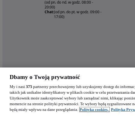
(od pn. do nd. w godz. 08:00 -
20:00)
Chat:
(od pn. do pt. w godz. 09:00 -
17:00)
Dbamy o Twoją prywatność
My i nasi
375
partnerzy przechowujemy lub uzyskujemy dostęp do informacj
takich jak unikalne identyfikatory w plikach cookie w celu przetwarzania 
Użytkownik może zaakceptować wybory lub zarządzać nimi, klikając poniż
momencie na stronie polityki prywatności. Te wybory będą sygnalizowane n
będą miały wpływu na dane przeglądania.
Polityka cookies,
Polityka Pryw