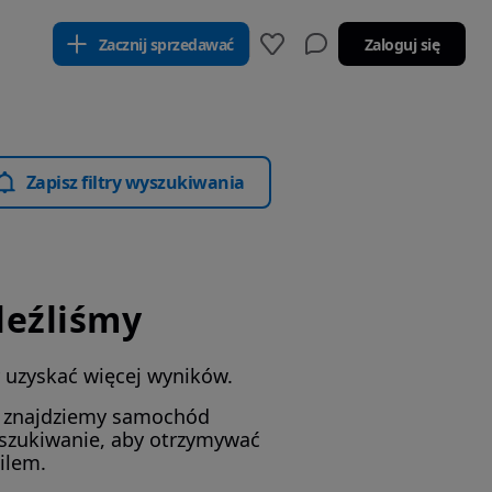
Zacznij sprzedawać
Zaloguj się
Zapisz filtry wyszukiwania
leźliśmy
by uzyskać więcej wyników.
i znajdziemy samochód
yszukiwanie, aby otrzymywać
ilem.