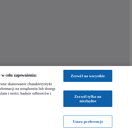
w celu zapewnienia:
Zezwól na wszystkie
wne skanowanie charakterystyki
nformacji na urządzeniu lub dostęp
klam i treści, badnie odbiorców i
Zezwól tylko na
niezbędne
Ustaw preferencje