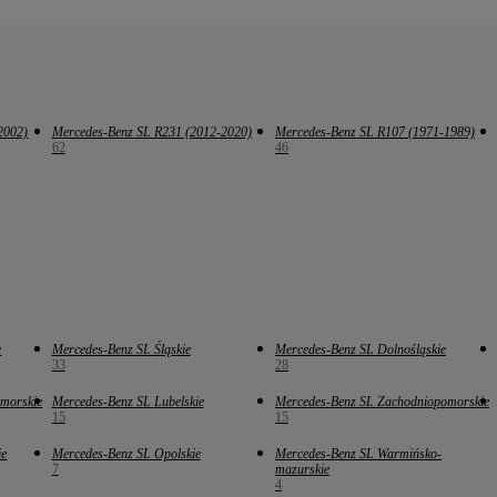
2002)
Mercedes-Benz SL R231 (2012-2020)
Mercedes-Benz SL R107 (1971-1989)
62
46
e
Mercedes-Benz SL Śląskie
Mercedes-Benz SL Dolnośląskie
33
28
morskie
Mercedes-Benz SL Lubelskie
Mercedes-Benz SL Zachodniopomorskie
15
15
ie
Mercedes-Benz SL Opolskie
Mercedes-Benz SL Warmińsko-
7
mazurskie
4