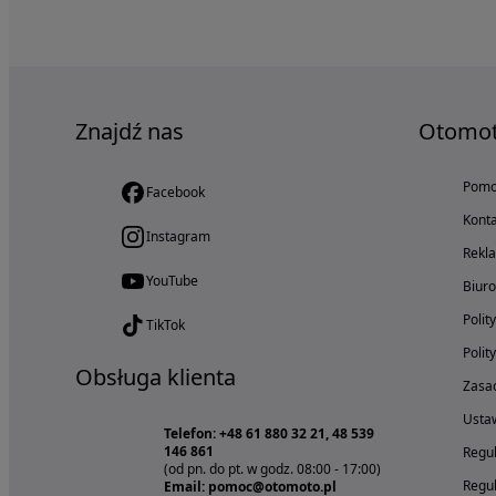
Znajdź nas
Otomo
Pom
Facebook
Konta
Instagram
Rekl
YouTube
Biur
Polit
TikTok
Polit
Obsługa klienta
Zasad
Ustaw
Telefon: +48 61 880 32 21, 48 539
146 861
Regul
(od pn. do pt. w godz. 08:00 - 17:00)
Regul
Email: pomoc@otomoto.pl