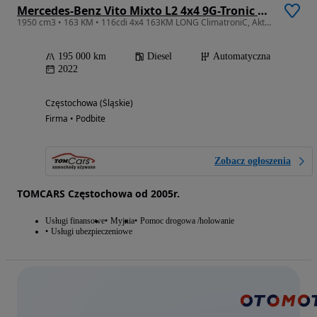
Mercedes-Benz Vito Mixto L2 4x4 9G-Tronic 447.703
1950 cm3 • 163 KM • 116cdi 4x4 163KM LONG ClimatroniC, Aktywny Tempomat, Krajowy, F.Vat23%
195 000 km
Diesel
Automatyczna
2022
Częstochowa (Śląskie)
Firma • Podbite
Zobacz ogłoszenia
TOMCARS Częstochowa od 2005r.
Usługi finansowe
Myjnia
Pomoc drogowa /holowanie
Usługi ubezpieczeniowe