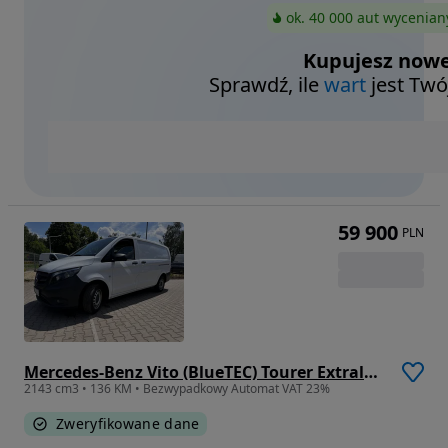
ok. 40 000 aut wycenian
Kupujesz nowe
Sprawdź, ile
wart
jest Twó
59 900
PLN
Mercedes-Benz Vito (BlueTEC) Tourer Extralang PRO
2143 cm3 • 136 KM • Bezwypadkowy Automat VAT 23%
Zweryfikowane dane