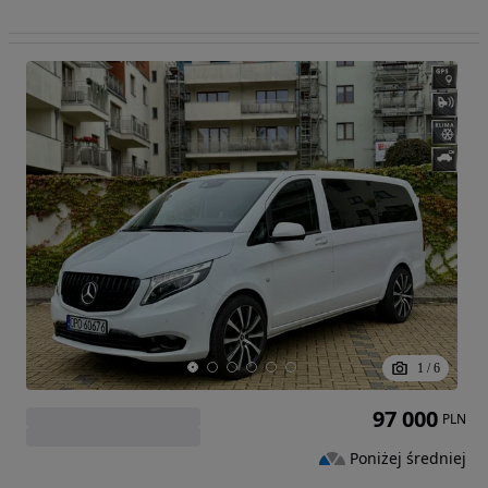
1
/
6
97 000
PLN
Poniżej średniej