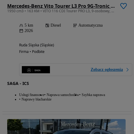
Mercedes-Benz Vito Tourer L3 Pro 9G-Tronic 447.705
1950 cm3 • 163 KM • VITO 116 CDI Tourer PRO L3, 9-osobowy, hak 2,5 t. LED, kamera,tempomat
5 km
Diesel
Automatyczna
2026
Ruda Śląska (Śląskie)
Firma • Podbite
Zobacz ogłoszenia
SAGA - ICS
Usługi finansowe
Naprawa samochodów
Szybka naprawa
Naprawy blacharskie