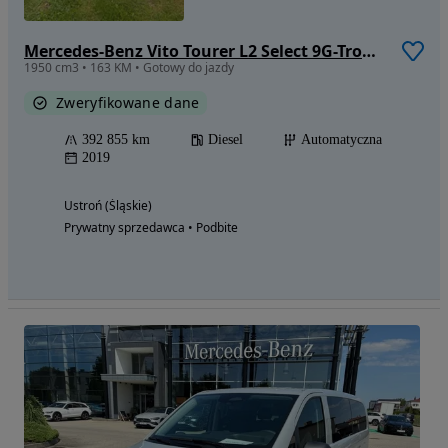
Mercedes-Benz Vito Tourer L2 Select 9G-Tronic 447.703
1950 cm3 • 163 KM • Gotowy do jazdy
Zweryfikowane dane
392 855 km
Diesel
Automatyczna
2019
Ustroń (Śląskie)
Prywatny sprzedawca • Podbite