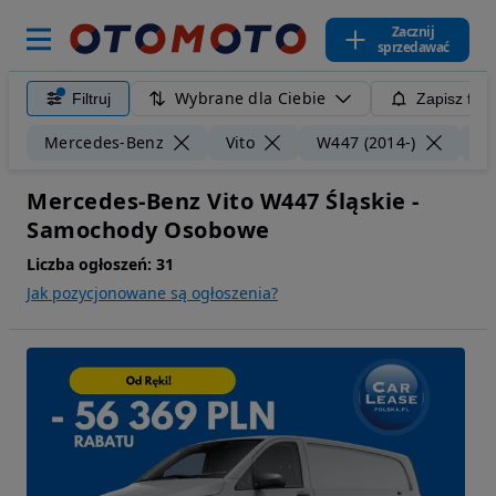
Zacznij
sprzedawać
Wybrane dla Ciebie
Filtruj
Zapisz filt
Mercedes-Benz
Vito
W447 (2014-)
Śl
Mercedes-Benz Vito W447 Śląskie -
Samochody Osobowe
Liczba ogłoszeń:
31
Jak pozycjonowane są ogłoszenia?