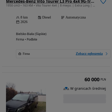
Mercedes-Benz Vito Tourer L3 Pro 4x4 9G-Tronic 447.705
1950 cm3 • 163 KM • Vito Tourer 4x4 | 8 miejsc | Extra Long | Drzwi Dwuskrzydłowe
8 km
Diesel
Automatyczna
2026
Bielsko-Biała (Śląskie)
Firma • Podbite
Zobacz ogłoszenia
Firma
60 000
PLN
W granicach średniej