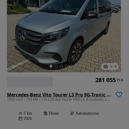
1
/
6
281 055
PLN
Mercedes-Benz Vito Tourer L3 Pro 9G-Tronic 447.705
1950 cm3 • 163 KM • 116 CDI 4x4 Tourer PRO L3, 8-osobowy, LED, alufelgi, kamera, tempomat
5 km
Diesel
Automatyczna
2026