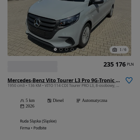
1
/
6
235 176
PLN
Mercedes-Benz Vito Tourer L3 Pro 9G-Tronic 447.705
1950 cm3 • 136 KM • VITO 114 CDI Tourer PRO L3, 8-osobowy, LED, kamera, tempomat
5 km
Diesel
Automatyczna
2026
Ruda Śląska (Śląskie)
Firma • Podbite