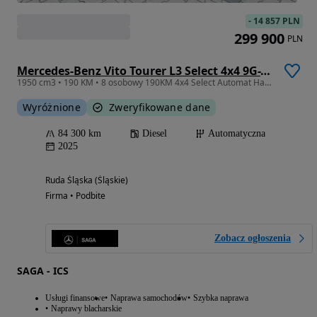
-
14 857 PLN
299 900
PLN
Mercedes-Benz Vito Tourer L3 Select 4x4 9G-Tronic 447.705
1950 cm3 • 190 KM • 8 osobowy 190KM 4x4 Select Automat Hak 2,5t Webasto jak nowy
Wyróżnione
Zweryfikowane dane
84 300 km
Diesel
Automatyczna
2025
Ruda Śląska (Śląskie)
Firma • Podbite
Zobacz ogłoszenia
SAGA - ICS
Usługi finansowe
Naprawa samochodów
Szybka naprawa
Naprawy blacharskie