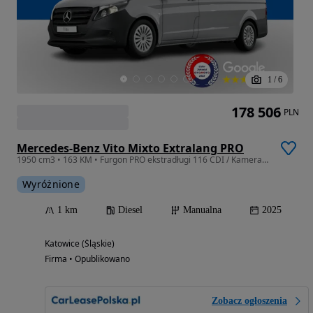
1
/
6
178 506
PLN
Mercedes-Benz Vito Mixto Extralang PRO
1950 cm3 • 163 KM • Furgon PRO ekstradługi 116 CDI / Kamera cofania / Carplay / Leasing
Wyróżnione
1 km
Diesel
Manualna
2025
Katowice (Śląskie)
Firma • Opublikowano
Zobacz ogłoszenia