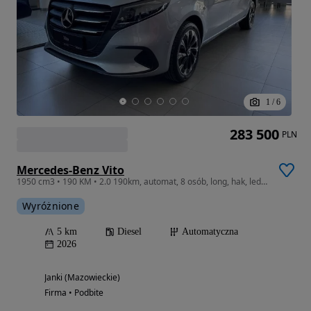
1
/
6
283 500
PLN
Mercedes-Benz Vito
1950 cm3 • 190 KM • 2.0 190km, automat, 8 osób, long, hak, ledy, Dostępny od ręki!
Wyróżnione
5 km
Diesel
Automatyczna
2026
Janki (Mazowieckie)
Firma • Podbite