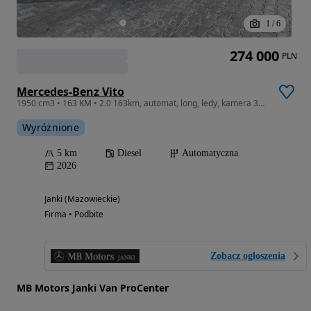
1
/
6
274 000
PLN
Mercedes-Benz Vito
1950 cm3 • 163 KM • 2.0 163km, automat, long, ledy, kamera 360, dostępny od ręki!
Wyróżnione
5 km
Diesel
Automatyczna
2026
Janki (Mazowieckie)
Firma • Podbite
Zobacz ogłoszenia
MB Motors Janki Van ProCenter