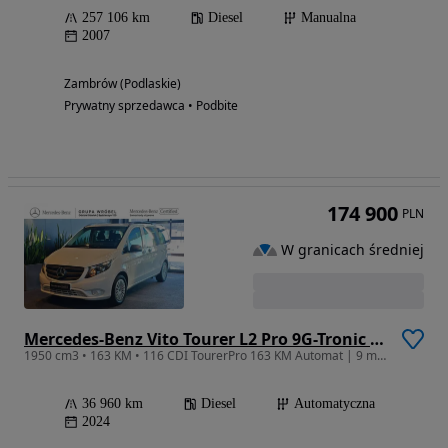
257 106 km
Diesel
Manualna
2007
Zambrów (Podlaskie)
Prywatny sprzedawca • Podbite
174 900
PLN
W granicach średniej
Mercedes-Benz Vito Tourer L2 Pro 9G-Tronic 447.703
1950 cm3 • 163 KM • 116 CDI TourerPro 163 KM Automat | 9 miejsc |Tempomat | Kanapy komfort
36 960 km
Diesel
Automatyczna
2024