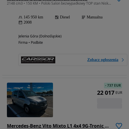
2148 cm3 • 150 KM • Polski Salon bezwypadkowy TOP stan Niski Przebieg CarPlay
145 950 km
Diesel
Manualna
2008
Jelenia Góra (Dolnośląskie)
Firma • Podbite
Zobacz ogłoszenia
-
737 EUR
22 017
EUR
Mercedes-Benz Vito Mixto L1 4x4 9G-Tronic 447.701