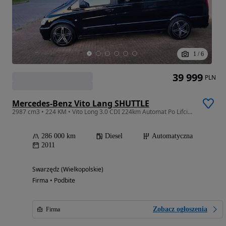
1
/
6
39 999
PLN
Mercedes-Benz Vito Lang SHUTTLE
2987 cm3 • 224 KM • Vito Long 3.0 CDI 224km Automat Po Lifcie Xseno LED Climatrnic Tempoma
286 000 km
Diesel
Automatyczna
2011
Swarzędz (Wielkopolskie)
Firma • Podbite
Zobacz ogłoszenia
Firma