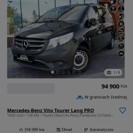
1
/
6
94 900
PLN
W granicach średniej
Mercedes-Benz Vito Tourer Lang PRO
1950 cm3 • 136 KM • Tourer|Navi|As.Pasa|Parktronic|9 Foteli| Serwis|Zarej.|GWARANCJA
194 000 km
Diesel
Automatyczna