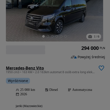
1
/
6
294 000
PLN
Powyżej średniej
Mercedes-Benz Vito
1950 cm3 • 163 KM • 2.0 163km automat 8 osób extra long elektr. drzwi ODBIÓR GRUDZIEŃ 2026
Wyróżnione
25 000 km
Diesel
Automatyczna
2026
Janki (Mazowieckie)