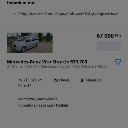
Imperium Aut
Usługi finansowe
Pomoc drogowa /holowanie
Usługi ubezpieczeniowe
67 000
PLN
Mercedes-Benz Vito Shuttle 639.703
2143 cm3 • 163 KM • Mercedes Vito 639. 116CDI BLUE EFFICIENCY SHUTTLE . wersja 9-osobowa
213 311 km
Diesel
Manualna
2014
Warszawa (Mazowieckie)
Prywatny sprzedawca • Podbite