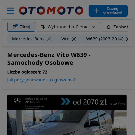
Zacznij
sprzedawać
Wybrane dla Ciebie
Filtruj
Zapisz filt
Mercedes-Benz
Vito
W639 (2003-2014)
Mercedes-Benz Vito W639 -
Samochody Osobowe
Liczba ogłoszeń:
72
Jak pozycjonowane są ogłoszenia?