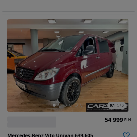
1
/
6
54 999
PLN
Mercedes-Benz Vito Univan 639.605