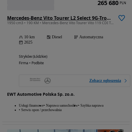
265 680
PLN
Mercedes-Benz Vito Tourer L2 Select 9G-Tronic 447.703
1950 cm3 • 190 KM • Mercedes-Benz Vito Tourer Vito 119 CDI Tourer SELECT długi 8 osobowy
10 km
Diesel
Automatyczna
2025
Stryków (Łódzkie)
Firma • Podbite
Zobacz ogłoszenia
EWT Automotive Polska Sp. zo.o.
Usługi finansowe
Naprawa samochodów
Szybka naprawa
Serwis opon / przechowalnia