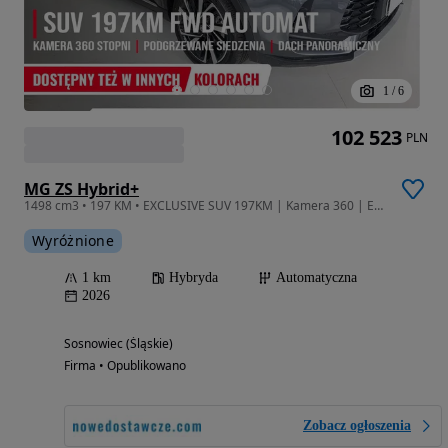
1
/
6
102 523
PLN
MG ZS Hybrid+
1498 cm3 • 197 KM • EXCLUSIVE SUV 197KM | Kamera 360 | Ekran 12,3" | Dach Otwierany
Wyróżnione
1 km
Hybryda
Automatyczna
2026
Sosnowiec (Śląskie)
Firma • Opublikowano
Zobacz ogłoszenia