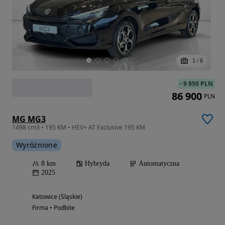
1
/
6
-
9 850 PLN
86 900
PLN
MG MG3
1498 cm3 • 195 KM • HEV+ AT Exclusive 195 KM
Wyróżnione
8 km
Hybryda
Automatyczna
2025
Katowice (Śląskie)
Firma • Podbite