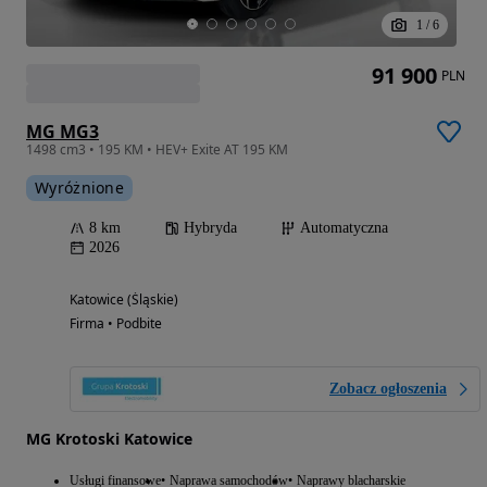
1
/
6
91 900
PLN
MG MG3
1498 cm3 • 195 KM • HEV+ Exite AT 195 KM
Wyróżnione
8 km
Hybryda
Automatyczna
2026
Katowice (Śląskie)
Firma • Podbite
Zobacz ogłoszenia
MG Krotoski Katowice
Usługi finansowe
Naprawa samochodów
Naprawy blacharskie