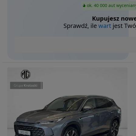
ok. 40 000 aut wycenian
Kupujesz nowe
Sprawdź, ile
wart
jest Twó