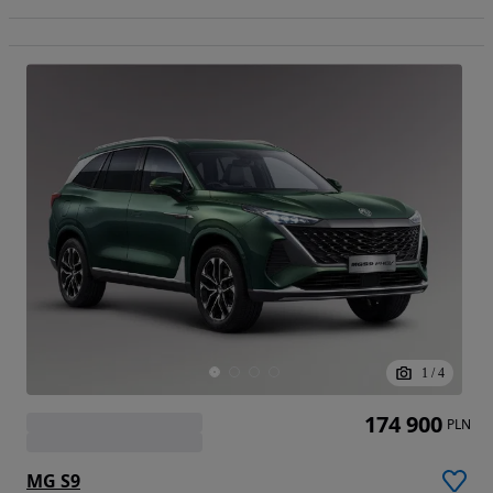
1
/
4
174 900
PLN
MG S9