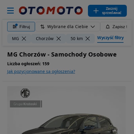
Zacznij
sprzedawać
Wybrane dla Ciebie
Filtruj
Zapisz filt
Wyczyść filtry
MG
Chorzów
50 km
MG Chorzów - Samochody Osobowe
Liczba ogłoszeń:
159
Jak pozycjonowane są ogłoszenia?