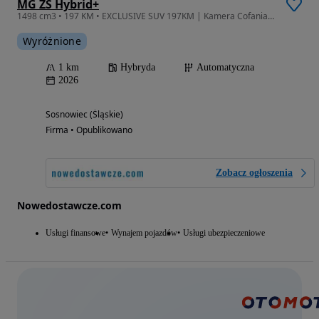
MG ZS Hybrid+
1498 cm3 • 197 KM • EXCLUSIVE SUV 197KM | Kamera Cofania | Ekran 12,3"
Wyróżnione
1 km
Hybryda
Automatyczna
2026
Sosnowiec (Śląskie)
Firma • Opublikowano
Zobacz ogłoszenia
Nowedostawcze.com
Usługi finansowe
Wynajem pojazdów
Usługi ubezpieczeniowe