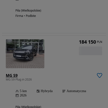
Piła (Wielkopolskie)
Firma • Podbite
184 150
PLN
MG S9
MG S9 Plug in 2026
5 km
Hybryda
Automatyczna
2026
Piła (Wielkopolskie)