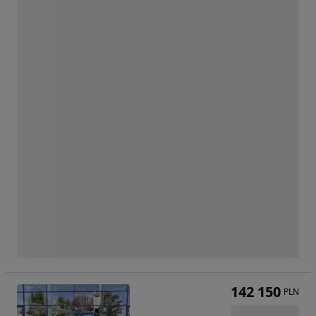
142 150
PLN