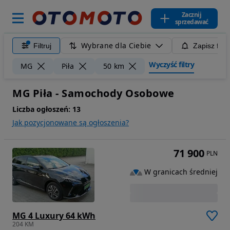
Zacznij
sprzedawać
Wybrane dla Ciebie
Filtruj
Zapisz filt
Wyczyść filtry
MG
Piła
50 km
MG Piła - Samochody Osobowe
Liczba ogłoszeń:
13
Jak pozycjonowane są ogłoszenia?
71 900
PLN
W granicach średniej
MG 4 Luxury 64 kWh
204 KM