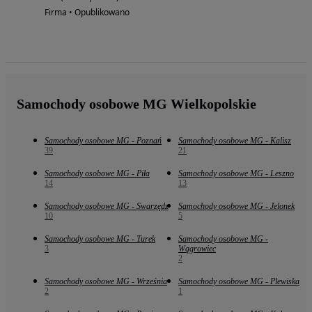
Firma • Opublikowano
Samochody osobowe MG Wielkopolskie
Samochody osobowe MG - Poznań
Samochody osobowe MG - Kalisz
39
21
Samochody osobowe MG - Piła
Samochody osobowe MG - Leszno
14
13
Samochody osobowe MG - Swarzędz
Samochody osobowe MG - Jelonek
10
5
Samochody osobowe MG - Turek
Samochody osobowe MG -
3
Wągrowiec
2
Samochody osobowe MG - Września
Samochody osobowe MG - Plewiska
2
1