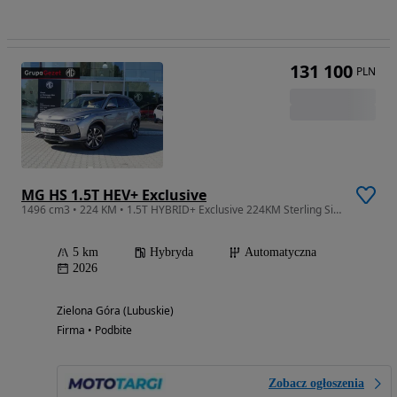
131 100
PLN
MG HS 1.5T HEV+ Exclusive
1496 cm3 • 224 KM • 1.5T HYBRID+ Exclusive 224KM Sterling Silver
5 km
Hybryda
Automatyczna
2026
Zielona Góra (Lubuskie)
Firma • Podbite
Zobacz ogłoszenia