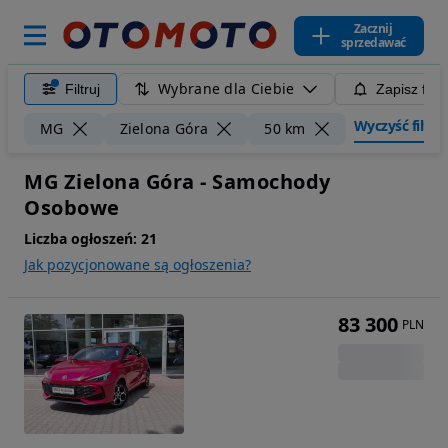
Zacznij
sprzedawać
Wybrane dla Ciebie
Filtruj
Zapisz filt
Wyczyść filtry
MG
Zielona Góra
50 km
MG Zielona Góra - Samochody
Osobowe
Liczba ogłoszeń:
21
Jak pozycjonowane są ogłoszenia?
83 300
PLN