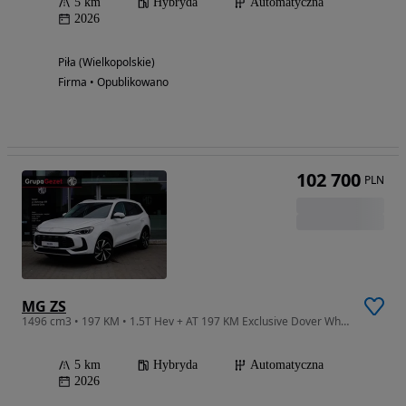
5 km
Hybryda
Automatyczna
2026
Piła (Wielkopolskie)
Firma • Opublikowano
102 700
PLN
MG ZS
1496 cm3 • 197 KM • 1.5T Hev + AT 197 KM Exclusive Dover White + okno dachowe !
5 km
Hybryda
Automatyczna
2026