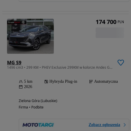
174 700
PLN
MG S9
1496 cm3 • 299 KM • PHEV Exclusive 299KM w kolorze Andes Grey
5 km
Hybryda Plug-in
Automatyczna
2026
Zielona Góra (Lubuskie)
Firma • Podbite
Zobacz ogłoszenia