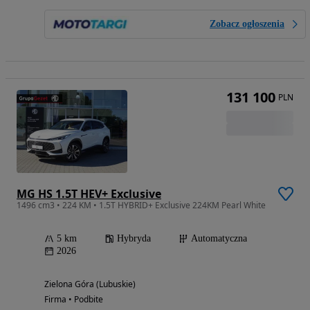
Zobacz ogłoszenia
131 100
PLN
MG HS 1.5T HEV+ Exclusive
1496 cm3 • 224 KM • 1.5T HYBRID+ Exclusive 224KM Pearl White
5 km
Hybryda
Automatyczna
2026
Zielona Góra (Lubuskie)
Firma • Podbite