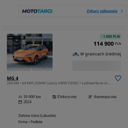
Zobacz ogłoszenia
-
1 000 PLN
114 900
PLN
W granicach średniej
MG 4
204 KM • 64 kWh 204KM Luxury 64KW DEMO + Ładowarka w cenie!
10 000 km
Elektryczny
Automatyczna
2024
Zielona Góra (Lubuskie)
Firma • Podbite