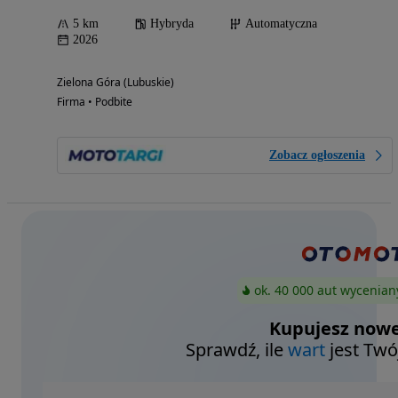
5 km
Hybryda
Automatyczna
2026
Zielona Góra (Lubuskie)
Firma • Podbite
Zobacz ogłoszenia
ok. 40 000 aut wycenian
Kupujesz nowe
Sprawdź, ile
wart
jest Twó