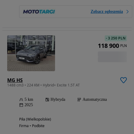
Zobacz ogłoszenia
-
3 250 PLN
118 900
PLN
MG HS
1488 cm3 • 224 KM • Hybrid+ Excite 1.5T AT
5 km
Hybryda
Automatyczna
2025
Piła (Wielkopolskie)
Firma • Podbite