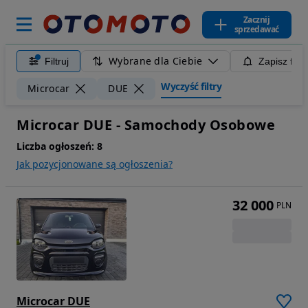
Zacznij
sprzedawać
Wybrane dla Ciebie
Filtruj
Zapisz filt
Wyczyść filtry
Microcar
DUE
Microcar DUE - Samochody Osobowe
Liczba ogłoszeń:
8
Jak pozycjonowane są ogłoszenia?
32 000
PLN
Microcar DUE