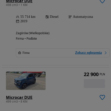
Microcar DUE
498 cm3 • 1 KM
55 714 km
Diesel
Automatyczna
2019
Zagórów (Wielkopolskie)
Firma • Podbite
Zobacz ogłoszenia
Firma
22 900
PLN
Microcar DUE
499 cm3 • 8 KM