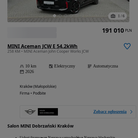
1
/
6
191 010
PLN
MINI Aceman JCW E 54.2kWh
258 KM • MINI Aceman John Cooper Works JCW
10 km
Elektryczny
Automatyczna
2026
Kraków (Małopolskie)
Firma • Podbite
Zobacz ogłoszenia
Salon MINI Dobrzański Kraków
Usługi finansowe
Naprawa samochodów
Naprawy blacharskie