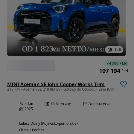
1
/
6
-
4 506 PLN
197 194
PLN
MINI Aceman SE John Cooper Works Trim
218 KM • Aceman SE 218 KM EV - Gotowy do Odbioru - Linia JCW!
5 km
Elektryczny
Automatyczna
2025
Lubicz Dolny (Kujawsko-pomorskie)
Firma • Podbite