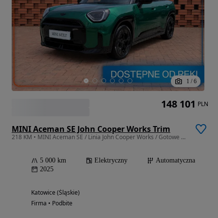
1
/
6
148 101
PLN
MINI Aceman SE John Cooper Works Trim
218 KM • MINI Aceman SE / Linia John Cooper Works / Gotowe do odbioru
5 000 km
Elektryczny
Automatyczna
2025
Katowice (Śląskie)
Firma • Podbite