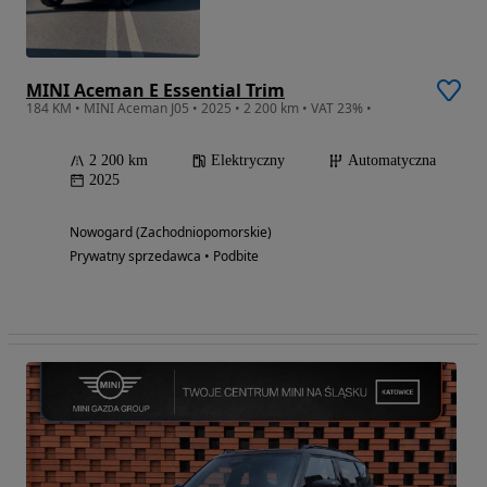
MINI Aceman E Essential Trim
184 KM • MINI Aceman J05 • 2025 • 2 200 km • VAT 23% •
2 200 km
Elektryczny
Automatyczna
2025
Nowogard (Zachodniopomorskie)
Prywatny sprzedawca • Podbite