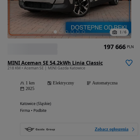
1
/
6
197 666
PLN
MINI Aceman SE 54.2kWh Linia Classic
218 KM • Aceman SE | MINI Gazda Katowice
1 km
Elektryczny
Automatyczna
2025
Katowice (Śląskie)
Firma • Podbite
Zobacz ogłoszenia