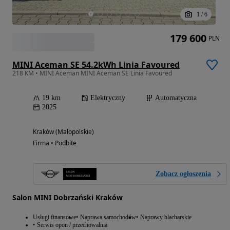
1
/
6
179 600
PLN
MINI Aceman SE 54.2kWh Linia Favoured
218 KM • MINI Aceman MINI Aceman SE Linia Favoured
19 km
Elektryczny
Automatyczna
2025
Kraków (Małopolskie)
Firma • Podbite
Zobacz ogłoszenia
Salon MINI Dobrzański Kraków
Usługi finansowe
Naprawa samochodów
Naprawy blacharskie
Serwis opon / przechowalnia