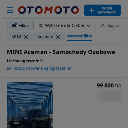
Zacznij
sprzedawać
Wybrane dla Ciebie
Filtruj
Zapisz filt
Wyczyść filtry
MINI
Aceman
MINI Aceman - Samochody Osobowe
Liczba ogłoszeń:
9
Jak pozycjonowane są ogłoszenia?
99 800
PLN