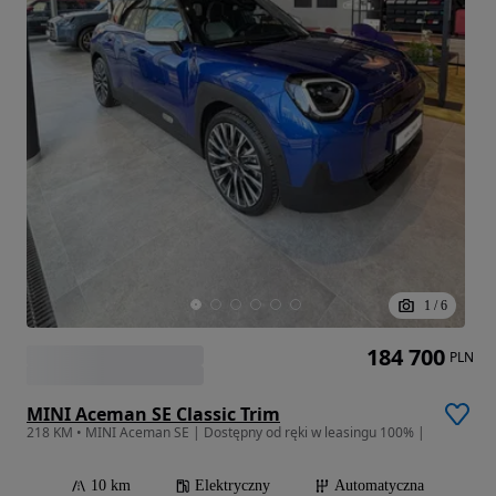
1
/
6
184 700
PLN
MINI Aceman SE Classic Trim
218 KM • MINI Aceman SE | Dostępny od ręki w leasingu 100% |
10 km
Elektryczny
Automatyczna