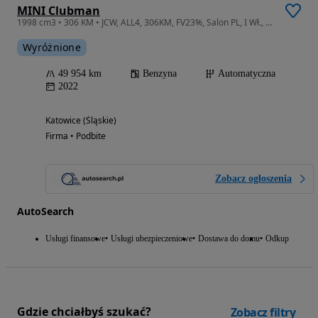
MINI Clubman
1998 cm3 • 306 KM • JCW, ALL4, 306KM, FV23%, Salon PL, I Wł., Bezwypadkowy, ASO, Panorama
Wyróżnione
49 954 km
Benzyna
Automatyczna
2022
Katowice (Śląskie)
Firma • Podbite
Zobacz ogłoszenia
AutoSearch
Usługi finansowe
Usługi ubezpieczeniowe
Dostawa do domu
Odkup
Gdzie chciałbyś szukać?
Zobacz filtry