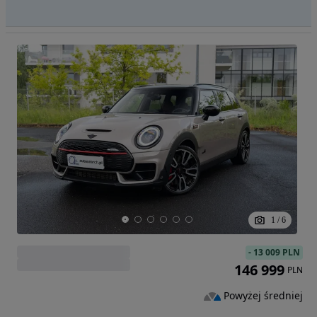
1
/
6
-
13 009 PLN
146 999
PLN
Powyżej średniej