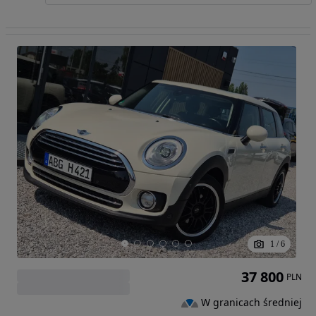
1
/
6
37 800
PLN
W granicach średniej