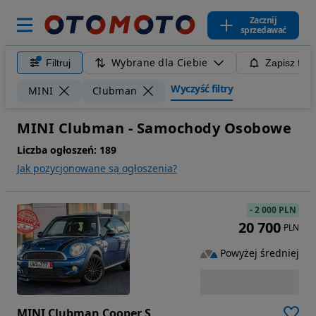
Zacznij
sprzedawać
Wybrane dla Ciebie
Filtruj
Zapisz filt
Wyczyść filtry
MINI
Clubman
MINI Clubman - Samochody Osobowe
Liczba ogłoszeń:
189
Jak pozycjonowane są ogłoszenia?
-
2 000 PLN
20 700
PLN
Powyżej średniej
MINI Clubman Cooper S