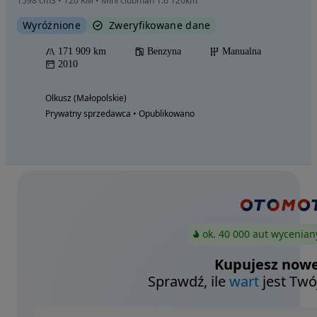
1598 cm3 • 120 KM • Mini clubman 1.6 120km
Wyróżnione
Zweryfikowane dane
171 909 km
Benzyna
Manualna
2010
Olkusz (Małopolskie)
Prywatny sprzedawca • Opublikowano
ok. 40 000 aut wycenian
Kupujesz nowe
Sprawdź, ile
wart
jest Twó