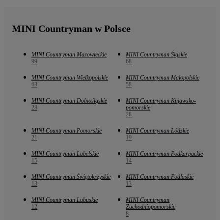
MINI Countryman w Polsce
MINI Countryman Mazowieckie
MINI Countryman Śląskie
99
68
MINI Countryman Wielkopolskie
MINI Countryman Małopolskie
63
58
MINI Countryman Dolnośląskie
MINI Countryman Kujawsko-
28
pomorskie
28
MINI Countryman Pomorskie
MINI Countryman Łódzkie
21
19
MINI Countryman Lubelskie
MINI Countryman Podkarpackie
15
14
MINI Countryman Świętokrzyskie
MINI Countryman Podlaskie
13
13
MINI Countryman Lubuskie
MINI Countryman
12
Zachodniopomorskie
8