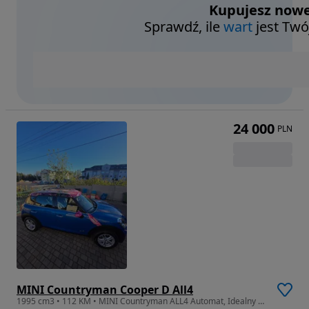
Kupujesz nowe
Sprawdź, ile
wart
jest Twó
24 000
PLN
MINI Countryman Cooper D All4
1995 cm3 • 112 KM • MINI Countryman ALL4 Automat, Idealny stan!!!