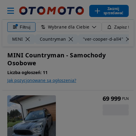
Zacznij
sprzedawać
Wybrane dla Ciebie
Filtruj
Zapisz filt
MINI
Countryman
"ver-cooper-d-all4"
MINI Countryman - Samochody
Osobowe
Liczba ogłoszeń:
11
Jak pozycjonowane są ogłoszenia?
69 999
PLN