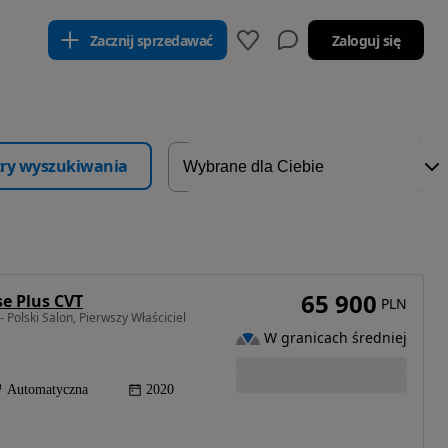
Zacznij sprzedawać
Zaloguj się
ltry wyszukiwania
65 900
se Plus CVT
PLN
olski Salon, Pierwszy Właściciel
W granicach średniej
Automatyczna
2020