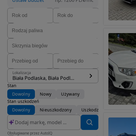
Ustaw budżet
np. 1200 PLN/mc
Lokalizacja
Biała Podlaska, Biała Podlaska
Stan
Dowolny
Nowy
Używany
Stan uszkodzeń
Dowolny
Nieuszkodzony
Uszkodzony
Obsługiwane przez AutoIQ