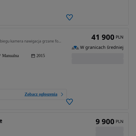
41 900
PLN
1596 cm3 • 116 KM • 1.6 benzyna LIFT 132 tys przebiegu kamera nawigacja grzane fotele !
W granicach średniej
Manualna
2015
Zobacz ogłoszenia
9 900
e
PLN