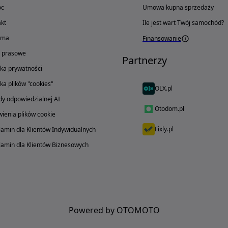
oc
Umowa kupna sprzedaży
kt
Ile jest wart Twój samochód?
ama
Finansowanie
o prasowe
Partnerzy
yka prywatności
yka plików "cookies"
OLX.pl
y odpowiedzialnej AI
Otodom.pl
ienia plików cookie
Fixly.pl
amin dla Klientów Indywidualnych
amin dla Klientów Biznesowych
Powered by OTOMOTO