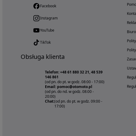
Pom
Facebook
Konta
Instagram
Rekl
YouTube
Biur
Polit
TikTok
Polit
Obsługa klienta
Zasad
Ustaw
Telefon: +48 61 880 32 21, 48 539
146 861
Regul
(od pn. do pt. w godz. 08:00 - 17:00)
Regul
Email: pomoc@otomoto.pl
(od pn. do nd. w godz. 08:00 -
20:00)
Chat:
(od pn. do pt. w godz. 09:00 -
17:00)