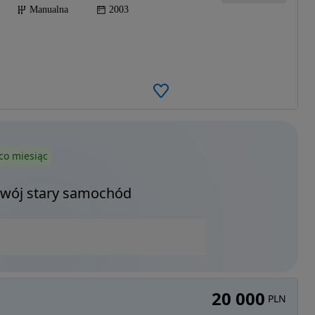
Manualna
2003
co miesiąc
Twój stary samochód
20 000
PLN