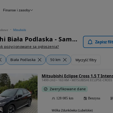
Finanse i zasoby
chody
Finansowanie
Leasing
dy
Narzędzie do wyceny samochodu
tryczne
Raport z inspekcji
obowe
Mitsubishi
m
Raport historii pojazdu
Mitsubishi Biała Podlaska - Samochody Osobowe
Otomoto News
Zapisz fi
wane
ak pozycjonowane są ogłoszenia?
Biała Podlaska
50 km
Wyczyść filtry
Mitsubishi Eclipse Cross 1.5 T Inten
1499 cm3 • 163 KM • MITSUBISHI ECLIPSE-CROSS - P
Zweryfikowane dane
128 085 km
Benzyna
Wólka Zdunkówka (Lubelskie)