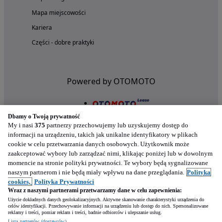
Mapa miejscowości
Kariera
Części - dobre praktyki
Powered by OTOMOTO
Dbamy o Twoją prywatność
My i nasi
375
partnerzy przechowujemy lub uzyskujemy dostęp do
informacji na urządzeniu, takich jak unikalne identyfikatory w plikach
cookie w celu przetwarzania danych osobowych. Użytkownik może
zaakceptować wybory lub zarządzać nimi, klikając poniżej lub w dowolnym
momencie na stronie polityki prywatności. Te wybory będą sygnalizowane
naszym partnerom i nie będą miały wpływu na dane przeglądania.
Polityka
Nasze aplikacje w twoim telefonie
cookies,
Polityka Prywatności
Wraz z naszymi partnerami przetwarzamy dane w celu zapewnienia:
Użycie dokładnych danych geolokalizacyjnych. Aktywne skanowanie charakterystyki urządzenia do
celów identyfikacji. Przechowywanie informacji na urządzeniu lub dostęp do nich. Spersonalizowane
reklamy i treści, pomiar reklam i treści, badnie odbiorców i ulepszanie usług.
Lista partnerów (dostawców)