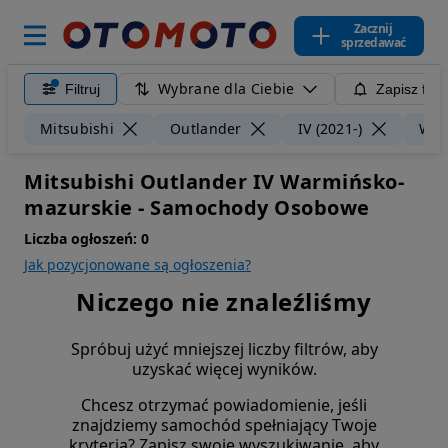
Zacznij
sprzedawać
Wybrane dla Ciebie
Filtruj
Zapisz filt
Mitsubishi
Outlander
IV (2021-)
War
Mitsubishi Outlander IV Warmińsko-
mazurskie - Samochody Osobowe
Liczba ogłoszeń:
0
Jak pozycjonowane są ogłoszenia?
Niczego nie znaleźliśmy
Spróbuj użyć mniejszej liczby filtrów, aby
uzyskać więcej wyników.
Chcesz otrzymać powiadomienie, jeśli
znajdziemy samochód spełniający Twoje
kryteria? Zapisz swoje wyszukiwanie, aby