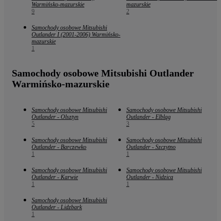
Warmińsko-mazurskie
mazurskie
9
2
Samochody osobowe Mitsubishi
Outlander I (2001-2006) Warmińsko-
mazurskie
1
Samochody osobowe Mitsubishi Outlander
Warmińsko-mazurskie
Samochody osobowe Mitsubishi
Samochody osobowe Mitsubishi
Outlander - Olsztyn
Outlander - Elbląg
5
3
Samochody osobowe Mitsubishi
Samochody osobowe Mitsubishi
Outlander - Barczewko
Outlander - Szczytno
1
1
Samochody osobowe Mitsubishi
Samochody osobowe Mitsubishi
Outlander - Karwie
Outlander - Nidzica
1
1
Samochody osobowe Mitsubishi
Outlander - Lidzbark
1