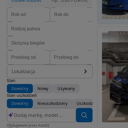
Ustaw budżet
np. 1200 PLN/mc
Lokalizacja
Stan
Dowolny
Nowy
Używany
Stan uszkodzeń
Dowolny
Nieuszkodzony
Uszkodzony
Obsługiwane przez AutoIQ