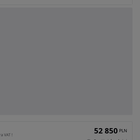
52 850
PLN
ra VAT !