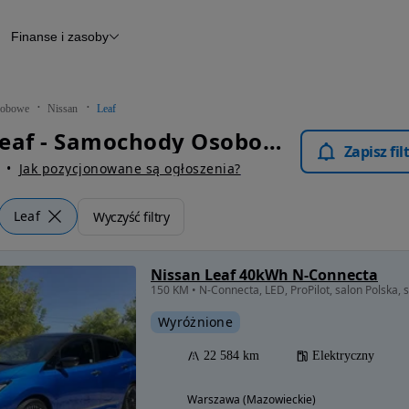
Finanse i zasoby
chody
Finansowanie
Leasing
dy
Narzędzie do wyceny samochodu
tryczne
Raport z inspekcji
obowe
Nissan
Leaf
m
Raport historii pojazdu
Nissan Leaf - Samochody Osobowe
Otomoto News
Zapisz fi
wane
Jak pozycjonowane są ogłoszenia?
Leaf
Wyczyść filtry
Nissan Leaf 40kWh N-Connecta
150 KM • N-Connecta, LED, ProPilot, salon Polska,
Wyróżnione
22 584 km
Elektryczny
Warszawa (Mazowieckie)