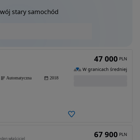
Twój stary samochód
47 000
PLN
W granicach średniej
Automatyczna
2018
67 900
PLN
den właściciel