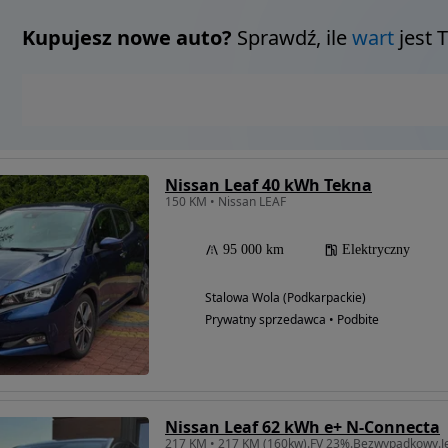
Kupujesz nowe auto?
Sprawdź, ile
wart
jest 
Nissan Leaf 40 kWh Tekna
150 KM • Nissan LEAF
95 000 km
Elektryczny
Stalowa Wola (Podkarpackie)
Prywatny sprzedawca • Podbite
Nissan Leaf 62 kWh e+ N-Connecta
217 KM • 217 KM (160kw).FV 23%.Bezwypadkowy.Je