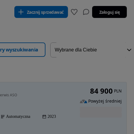
Zacznij sprzedawać
Zaloguj się
ltry wyszukiwania
84 900
PLN
 serwis ASO
Powyżej średniej
Automatyczna
2023