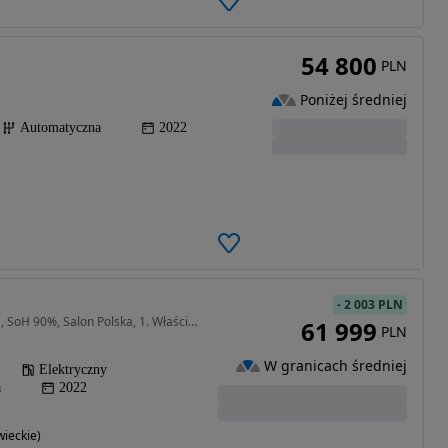
54 800
PLN
Poniżej średniej
Automatyczna
2022
-
2 003 PLN
150 KM • 40 kWh Acenta , SoH 90%, Salon Polska, 1. Właściciel, Serwis ASO,
61 999
PLN
W granicach średniej
Elektryczny
a
2022
ieckie)