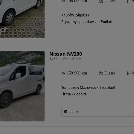
105 000 km
Diesel
Knurów (Śląskie)
Prywatny sprzedawca • Podbite
Nissan NV200
1461 cm3 • 110 KM
159 900 km
Diesel
Tomaszów Mazowiecki (Łódzkie)
Firma • Podbite
Firma