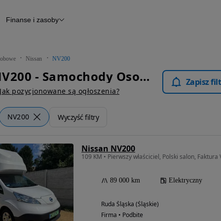
Finanse i zasoby
chody
Finansowanie
Leasing
dy
Narzędzie do wyceny samochodu
tryczne
Raport z inspekcji
obowe
Nissan
NV200
m
Raport historii pojazdu
Nissan NV200 - Samochody Osobowe
Otomoto News
Zapisz fi
wane
Jak pozycjonowane są ogłoszenia?
NV200
Wyczyść filtry
Nissan NV200
109 KM • Pierwszy właściciel, Polski salon, Faktura 
89 000 km
Elektryczny
Ruda Śląska (Śląskie)
Firma • Podbite