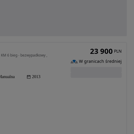
23 900
PLN
 KM 6 bieg - bezwypadkowy ,
W granicach średniej
Manualna
2013