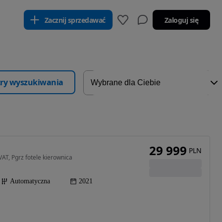
Zacznij sprzedawać
Zaloguj się
ltry wyszukiwania
29 999
PLN
VAT, Pgrz fotele kierownica
Automatyczna
2021