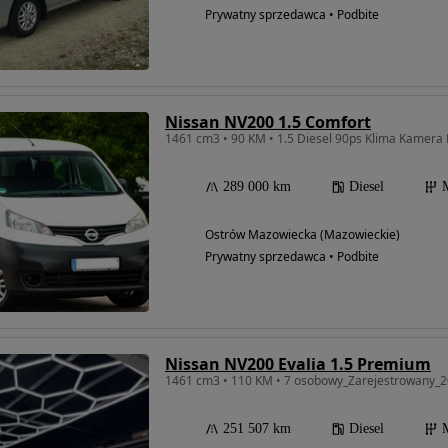
Prywatny sprzedawca • Podbite
Nissan NV200 1.5 Comfort
289 000 km
Diesel
Ostrów Mazowiecka (Mazowieckie)
Prywatny sprzedawca • Podbite
Nissan NV200 Evalia 1.5 Premium
1461 cm3 • 110 KM • 7 osobowy_Zarejestrowany_
251 507 km
Diesel