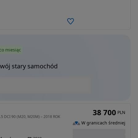
co miesiąc
Twój stary samochód
38 700
PLN
.5 DCI 90 (M20, M20M) – 2018 ROK
W granicach średniej