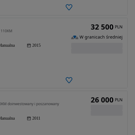
32 500
PLN
! 110KM
W granicach średniej
Manualna
2015
26 000
PLN
 90KM doinwestowany i poszanowany
Manualna
2011