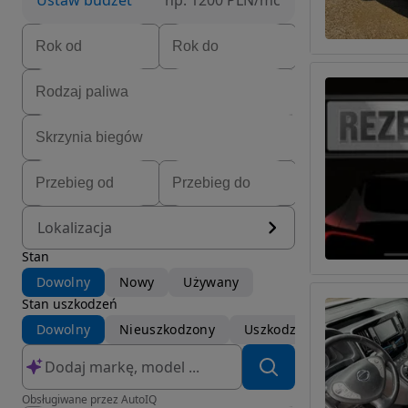
Ustaw budżet
np. 1200 PLN/mc
Lokalizacja
Stan
Dowolny
Nowy
Używany
Stan uszkodzeń
Dowolny
Nieuszkodzony
Uszkodzony
Obsługiwane przez AutoIQ