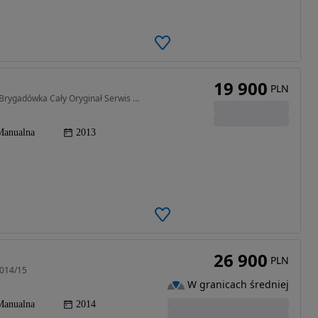
19 900
PLN
1461 cm3 • 90 KM • 1.5 Diesel 90ps Klima Kamera Brygadówka Cały Oryginał Serwis TUV
Manualna
2013
26 900
PLN
2014/15
W granicach średniej
Manualna
2014