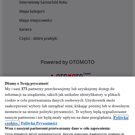
Internetowy Samochód Roku
Mapa kategorii
Mapa miejscowości
Kariera
Części - dobre praktyki
Powered by OTOMOTO
Dbamy o Twoją prywatność
My i nasi
375
partnerzy przechowujemy lub uzyskujemy dostęp do
informacji na urządzeniu, takich jak unikalne identyfikatory w plikach
cookie w celu przetwarzania danych osobowych. Użytkownik może
zaakceptować wybory lub zarządzać nimi, klikając poniżej lub w dowolnym
momencie na stronie polityki prywatności. Te wybory będą sygnalizowane
naszym partnerom i nie będą miały wpływu na dane przeglądania.
Polityka
Nasze aplikacje w twoim telefonie
cookies,
Polityka Prywatności
Wraz z naszymi partnerami przetwarzamy dane w celu zapewnienia:
Użycie dokładnych danych geolokalizacyjnych. Aktywne skanowanie charakterystyki urządzenia do