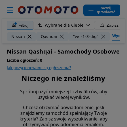
Zacznij
sprzedawać
Wybrane dla Ciebie
Filtruj
Zapisz filt
Wyczyść 
Nissan
Qashqai
"ver-1-3-dig"
Nissan Qashqai - Samochody Osobowe
Liczba ogłoszeń:
0
Jak pozycjonowane są ogłoszenia?
Niczego nie znaleźliśmy
Spróbuj użyć mniejszej liczby filtrów, aby
uzyskać więcej wyników.
Chcesz otrzymać powiadomienie, jeśli
znajdziemy samochód spełniający Twoje
kryteria? Zapisz swoje wyszukiwanie, aby
otrzymywać powiadomienia emailem.