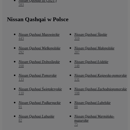
Nissan Qashqai III (2021-)
593
Nissan Qashqai w Polsce
Nissan Qashqai Mazowieckie
Nissan Qashqai Śląskie
443
319
Nissan Qashqai Wielkopolskie
Nissan Qashqai Małopolskie
292
207
Nissan Qashqai Dolnośląskie
Nissan Qashqai Łódzkie
168
148
Nissan Qashqai Pomorskie
Nissan Qashqai Kujawsko-pomorskie
133
131
Nissan Qashqai Świętokrzyskie
Nissan Qashqai Zachodniopomorskie
110
108
Nissan Qashqai Podkarpackie
Nissan Qashqai Lubelskie
91
88
Nissan Qashqai Lubuskie
Nissan Qashqai Warmińsko-
82
mazurskie
75