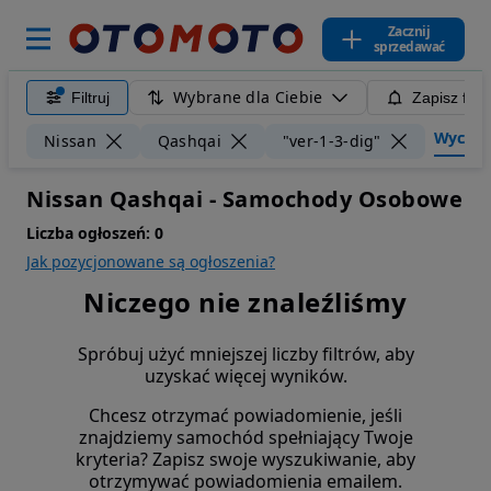
Zacznij
sprzedawać
Wybrane dla Ciebie
Filtruj
Zapisz filt
Wyczyść 
Nissan
Qashqai
"ver-1-3-dig"
Nissan Qashqai - Samochody Osobowe
Liczba ogłoszeń:
0
Jak pozycjonowane są ogłoszenia?
Niczego nie znaleźliśmy
Spróbuj użyć mniejszej liczby filtrów, aby
uzyskać więcej wyników.
Chcesz otrzymać powiadomienie, jeśli
znajdziemy samochód spełniający Twoje
kryteria? Zapisz swoje wyszukiwanie, aby
otrzymywać powiadomienia emailem.