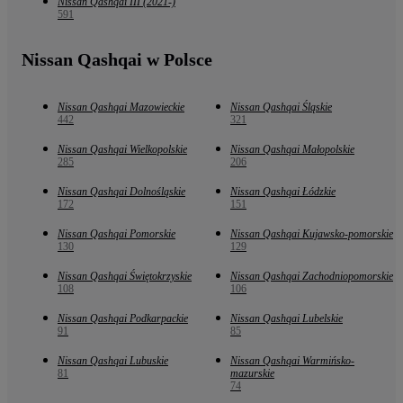
Nissan Qashqai III (2021-)
591
Nissan Qashqai w Polsce
Nissan Qashqai Mazowieckie
Nissan Qashqai Śląskie
442
321
Nissan Qashqai Wielkopolskie
Nissan Qashqai Małopolskie
285
206
Nissan Qashqai Dolnośląskie
Nissan Qashqai Łódzkie
172
151
Nissan Qashqai Pomorskie
Nissan Qashqai Kujawsko-pomorskie
130
129
Nissan Qashqai Świętokrzyskie
Nissan Qashqai Zachodniopomorskie
108
106
Nissan Qashqai Podkarpackie
Nissan Qashqai Lubelskie
91
85
Nissan Qashqai Lubuskie
Nissan Qashqai Warmińsko-
81
mazurskie
74