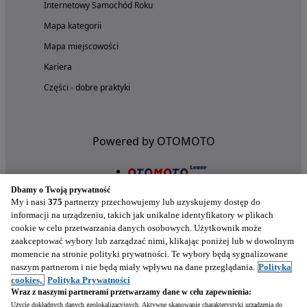
Internetowy Samochód Roku
Mapa kategorii
Mapa miejscowości
Kariera
Części - dobre praktyki
Powered by OTOMOTO
Dbamy o Twoją prywatność
My i nasi
375
partnerzy przechowujemy lub uzyskujemy dostęp do
informacji na urządzeniu, takich jak unikalne identyfikatory w plikach
cookie w celu przetwarzania danych osobowych. Użytkownik może
zaakceptować wybory lub zarządzać nimi, klikając poniżej lub w dowolnym
momencie na stronie polityki prywatności. Te wybory będą sygnalizowane
naszym partnerom i nie będą miały wpływu na dane przeglądania.
Polityka
Nasze aplikacje w twoim telefonie
cookies,
Polityka Prywatności
Wraz z naszymi partnerami przetwarzamy dane w celu zapewnienia:
Użycie dokładnych danych geolokalizacyjnych. Aktywne skanowanie charakterystyki urządzenia do