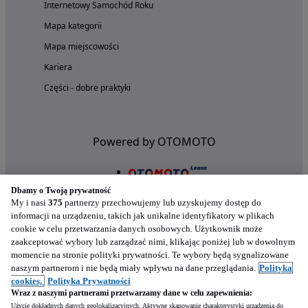
Internetowy Samochód Roku
Mapa kategorii
Mapa miejscowości
Kariera
Części - dobre praktyki
Powered by OTOMOTO
Dbamy o Twoją prywatność
My i nasi
375
partnerzy przechowujemy lub uzyskujemy dostęp do
informacji na urządzeniu, takich jak unikalne identyfikatory w plikach
cookie w celu przetwarzania danych osobowych. Użytkownik może
zaakceptować wybory lub zarządzać nimi, klikając poniżej lub w dowolnym
momencie na stronie polityki prywatności. Te wybory będą sygnalizowane
naszym partnerom i nie będą miały wpływu na dane przeglądania.
Polityka
Nasze aplikacje w twoim telefonie
cookies,
Polityka Prywatności
Wraz z naszymi partnerami przetwarzamy dane w celu zapewnienia:
Użycie dokładnych danych geolokalizacyjnych. Aktywne skanowanie charakterystyki urządzenia do