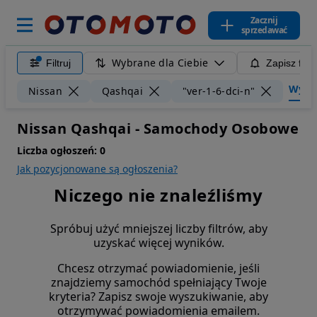
Zacznij
sprzedawać
Wybrane dla Ciebie
Filtruj
Zapisz filt
Wyczyś
Nissan
Qashqai
"ver-1-6-dci-n"
Nissan Qashqai - Samochody Osobowe
Liczba ogłoszeń:
0
Jak pozycjonowane są ogłoszenia?
Niczego nie znaleźliśmy
Spróbuj użyć mniejszej liczby filtrów, aby
uzyskać więcej wyników.
Chcesz otrzymać powiadomienie, jeśli
znajdziemy samochód spełniający Twoje
kryteria? Zapisz swoje wyszukiwanie, aby
otrzymywać powiadomienia emailem.