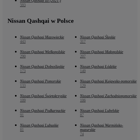
Nissan Qashqai III (2021-)
593
Nissan Qashqai w Polsce
Nissan Qashqai Mazowieckie
Nissan Qashqai Śląskie
443
317
Nissan Qashqai Wielkopolskie
Nissan Qashqai Małopolskie
290
207
Nissan Qashqai Dolnośląskie
Nissan Qashqai Łódzkie
173
149
Nissan Qashqai Pomorskie
Nissan Qashqai Kujawsko-pomorskie
133
129
Nissan Qashqai Świętokrzyskie
Nissan Qashqai Zachodniopomorskie
109
106
Nissan Qashqai Podkarpackie
Nissan Qashqai Lubelskie
91
87
Nissan Qashqai Lubuskie
Nissan Qashqai Warmińsko-
81
mazurskie
74