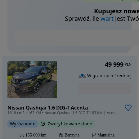
Kupujesz nowe
Sprawdź, ile
wart
jest Twó
49 999
PLN
W granicach średniej
Nissan Qashqai 1.6 DIG-T Acenta
1618 cm3 • 163 KM • Nissan Qashqai 1.6 DIG-T 163 KM | Acenta | Polski salon | Panorama
Wyróżnione
Zweryfikowane dane
155 000 km
Benzyna
Manualna