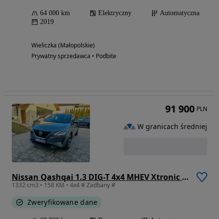
64 000 km
Elektryczny
Automatyczna
2019
Wieliczka (Małopolskie)
Prywatny sprzedawca • Podbite
91 900
PLN
W granicach średniej
Nissan Qashqai 1.3 DIG-T 4x4 MHEV Xtronic Tekna+
1332 cm3 • 158 KM • 4x4 # Zadbany #
Zweryfikowane dane