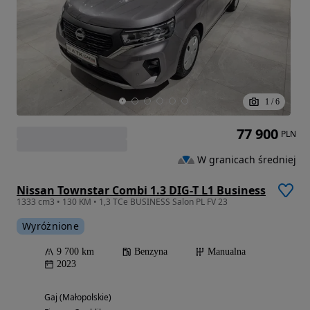
1
/
6
77 900
PLN
W granicach średniej
Nissan Townstar Combi 1.3 DIG-T L1 Business
1333 cm3 • 130 KM • 1,3 TCe BUSINESS Salon PL FV 23
Wyróżnione
9 700 km
Benzyna
Manualna
2023
Gaj (Małopolskie)