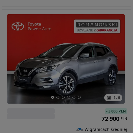
1
/
6
-
3 000 PLN
72 900
PLN
W granicach średniej