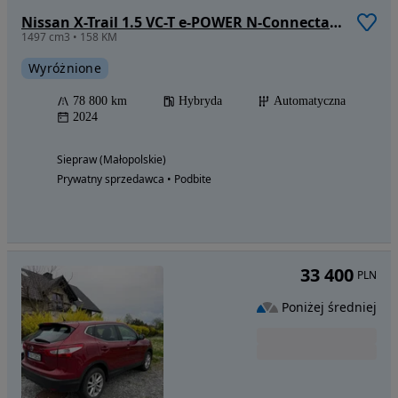
Nissan X-Trail 1.5 VC-T e-POWER N-Connecta e-4ORCE
1497 cm3 • 158 KM
Wyróżnione
78 800 km
Hybryda
Automatyczna
2024
Siepraw (Małopolskie)
Prywatny sprzedawca • Podbite
33 400
PLN
Poniżej średniej