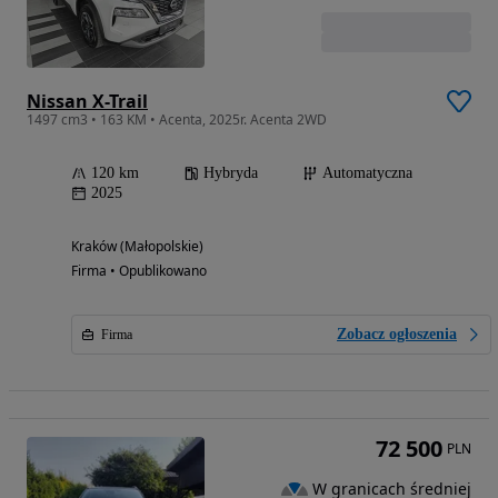
Nissan X-Trail
1497 cm3 • 163 KM • Acenta, 2025r. Acenta 2WD
120 km
Hybryda
Automatyczna
2025
Kraków (Małopolskie)
Firma • Opublikowano
Zobacz ogłoszenia
Firma
72 500
PLN
W granicach średniej