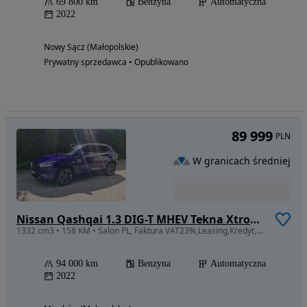
69 800 km
Benzyna
Automatyczna
2022
Nowy Sącz (Małopolskie)
Prywatny sprzedawca • Opublikowano
89 999
PLN
W granicach średniej
Nissan Qashqai 1.3 DIG-T MHEV Tekna Xtronic
1332 cm3 • 158 KM • Salon PL, Faktura VAT23%,Leasing,Kredyt,Panorama,automat
94 000 km
Benzyna
Automatyczna
2022