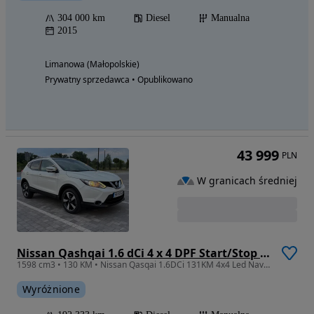
304 000 km
Diesel
Manualna
2015
Limanowa (Małopolskie)
Prywatny sprzedawca • Opublikowano
43 999
PLN
W granicach średniej
Nissan Qashqai 1.6 dCi 4 x 4 DPF Start/Stop tekna
1598 cm3 • 130 KM • Nissan Qasqai 1.6DCi 131KM 4x4 Led Navi Kamera 360’ Panorama Ks.Serwis
Wyróżnione