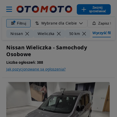
Zacznij
sprzedawać
Wybrane dla Ciebie
Filtruj
Zapisz filt
Wyczyść filtry
Nissan
Wieliczka
50 km
Nissan Wieliczka - Samochody
Osobowe
Liczba ogłoszeń:
388
Jak pozycjonowane są ogłoszenia?