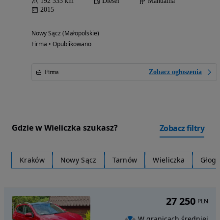
192 333 km
Diesel
Manualna
2015
Nowy Sącz (Małopolskie)
Firma • Opublikowano
Zobacz ogłoszenia
Firma
Gdzie w Wieliczka szukasz?
Zobacz filtry
Kraków
Nowy Sącz
Tarnów
Wieliczka
Głog
27 250
PLN
W granicach średniej