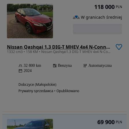
118 000
PLN
W granicach średniej
Nissan Qashqai 1.3 DIG-T MHEV 4x4 N-Connecta Xtronic
1332 cm3 • 158 KM • Nissan Qashqai1.3 DIG-T MHEV 4x4 N-Connecta Xtronic rok 2024
32 800 km
Benzyna
Automatyczna
2024
Dobczyce (Małopolskie)
Prywatny sprzedawca • Opublikowano
69 900
PLN