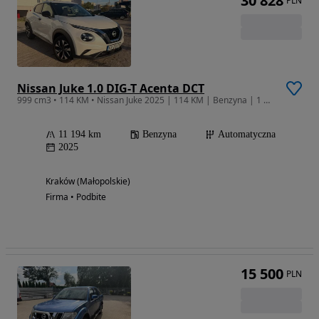
30 828
PLN
Nissan Juke 1.0 DIG-T Acenta DCT
999 cm3 • 114 KM • Nissan Juke 2025 | 114 KM | Benzyna | 1 Właściciel CESJA NAJMU
11 194 km
Benzyna
Automatyczna
2025
Kraków (Małopolskie)
Firma • Podbite
15 500
PLN