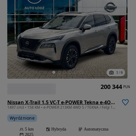
1
/
6
200 344
PLN
Nissan X-Trail 1.5 VC-T e-POWER Tekna e-4ORCE
1497 cm3 • 158 KM • e-POWER 213KM 4WD 5 / TEKNA / Felgi 19 / Pakiet Premium
Wyróżnione
5 km
Hybryda
Automatyczna
2025