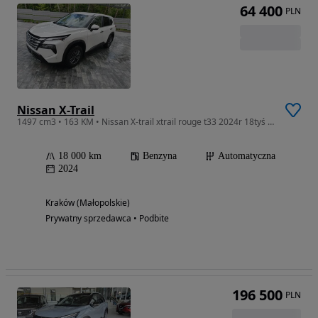
64 400
PLN
Nissan X-Trail
1497 cm3 • 163 KM • Nissan X-trail xtrail rouge t33 2024r 18tyś przebieg
18 000 km
Benzyna
Automatyczna
2024
Kraków (Małopolskie)
Prywatny sprzedawca • Podbite
196 500
PLN