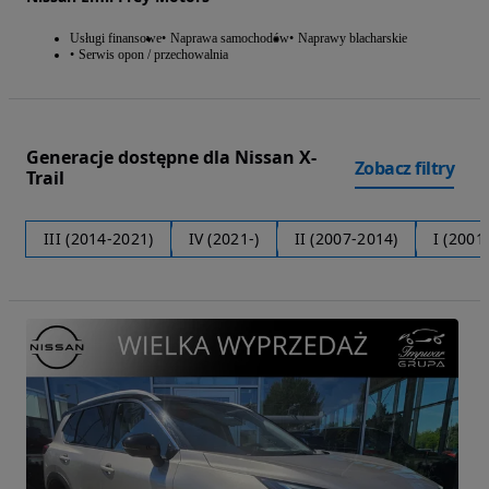
Usługi finansowe
Naprawa samochodów
Naprawy blacharskie
Serwis opon / przechowalnia
Generacje dostępne dla Nissan X-
Zobacz filtry
Trail
III (2014-2021)
IV (2021-)
II (2007-2014)
I (2001