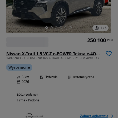
1
/
6
250 100
PLN
Nissan X-Trail 1.5 VC-T e-POWER Tekna e-4ORCE
1497 cm3 • 158 KM • Nissan X-TRAIL e-POWER 213KM 4WD Tekna+
Wyróżnione
5 km
Hybryda
Automatyczna
2026
Łódź (Łódzkie)
Firma • Podbite
Zobacz ogłoszenia