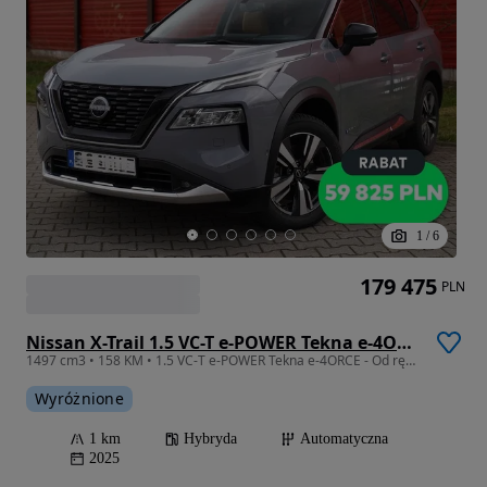
1
/
6
179 475
PLN
Nissan X-Trail 1.5 VC-T e-POWER Tekna e-4ORCE
1497 cm3 • 158 KM • 1.5 VC-T e-POWER Tekna e-4ORCE - Od ręki !
Wyróżnione
1 km
Hybryda
Automatyczna
2025