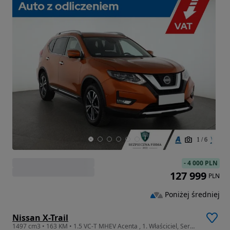
1
/
6
-
4 000 PLN
127 999
PLN
Poniżej średniej
Nissan X-Trail
1497 cm3 • 163 KM • 1.5 VC-T MHEV Acenta , 1. Właściciel, Serwis ASO, Automat, VAT 23%,