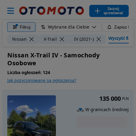
Zacznij
sprzedawać
Wybrane dla Ciebie
Filtruj
Zapisz filt
Wyczyść filtry
Nissan
X-Trail
IV (2021-)
Nissan X-Trail IV - Samochody
Osobowe
Liczba ogłoszeń:
124
Jak pozycjonowane są ogłoszenia?
135 000
PLN
W granicach średniej