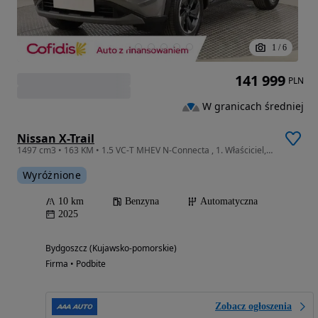
1
/
6
141 999
PLN
W granicach średniej
Nissan X-Trail
1497 cm3 • 163 KM • 1.5 VC-T MHEV N-Connecta , 1. Właściciel, Serwis ASO, Automat,
Wyróżnione
10 km
Benzyna
Automatyczna
2025
Bydgoszcz (Kujawsko-pomorskie)
Firma • Podbite
Zobacz ogłoszenia