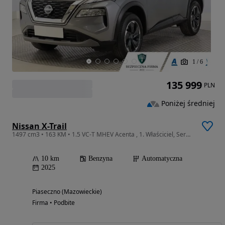
1
/
6
135 999
PLN
Poniżej średniej
Nissan X-Trail
1497 cm3 • 163 KM • 1.5 VC-T MHEV Acenta , 1. Właściciel, Serwis ASO, Automat, 7 miejsc,
10 km
Benzyna
Automatyczna
2025
Piaseczno (Mazowieckie)
Firma • Podbite