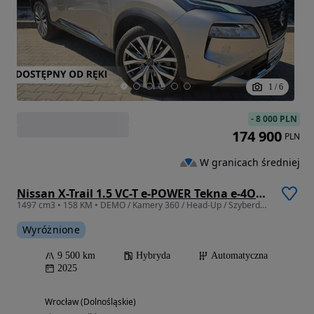
1
/
6
-
8 000 PLN
174 900
PLN
W granicach średniej
Nissan X-Trail 1.5 VC-T e-POWER Tekna e-4ORCE
1497 cm3 • 158 KM • DEMO / Kamery 360 / Head-Up / Szyberdach / Naturalna Skóra / Bose
Wyróżnione
9 500 km
Hybryda
Automatyczna
2025
Wrocław (Dolnośląskie)