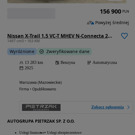
156 900
PLN
Powyżej średniej
Nissan X-Trail 1.5 VC-T MHEV N-Connecta 2WD Xtronic 7os
1497 cm3 • 163 KM
Wyróżnione
Zweryfikowane dane
13 283 km
Benzyna
Automatyczna
2025
Warszawa (Mazowieckie)
Firma • Opublikowano
Zobacz ogłoszenia
AUTOGRUPA PIETRZAK SP. Z O.O.
Usługi finansowe
Usługi ubezpieczeniowe