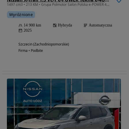
1497 cm3 • 213 KM • Grupa Polmotor Salon Polska e-POWER 4WD 213KM Tekna / Gwarancja HAK
Wyróżnione
14 900 km
Hybryda
Automatyczna
2025
Szczecin (Zachodniopomorskie)
Firma • Podbite