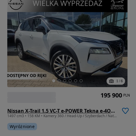
1
/
6
195 900
PLN
Nissan X-Trail 1.5 VC-T e-POWER Tekna e-4ORCE
1497 cm3 • 158 KM • Kamery 360 / Head-Up / Szyberdach / Naturalna Skóra / Bose / El. Klapa
Wyróżnione