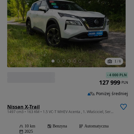
1
/
6
-
4 000 PLN
127 999
PLN
Poniżej średniej
Nissan X-Trail
1497 cm3 • 163 KM • 1.5 VC-T MHEV Acenta , 1. Właściciel, Serwis ASO, Automat, VAT 23%,
10 km
Benzyna
Automatyczna
2025