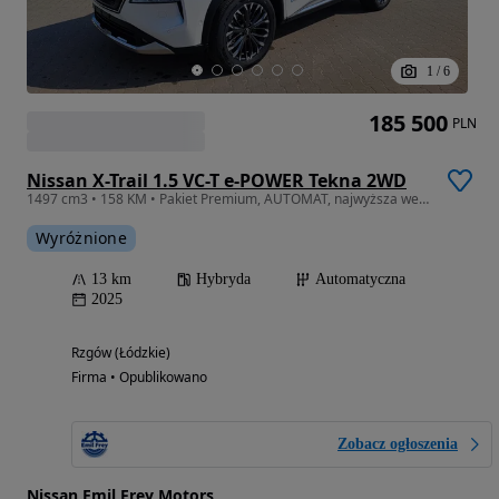
1
/
6
185 500
PLN
Nissan X-Trail 1.5 VC-T e-POWER Tekna 2WD
1497 cm3 • 158 KM • Pakiet Premium, AUTOMAT, najwyższa wersja!
Wyróżnione
13 km
Hybryda
Automatyczna
2025
Rzgów (Łódzkie)
Firma • Opublikowano
Zobacz ogłoszenia
Nissan Emil Frey Motors