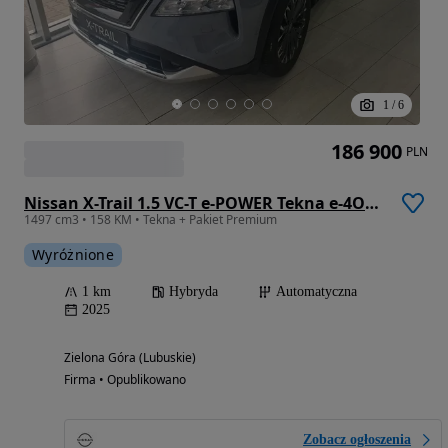
1
/
6
186 900
PLN
Nissan X-Trail 1.5 VC-T e-POWER Tekna e-4ORCE
1497 cm3 • 158 KM • Tekna + Pakiet Premium
Wyróżnione
1 km
Hybryda
Automatyczna
2025
Zielona Góra (Lubuskie)
Firma • Opublikowano
Zobacz ogłoszenia