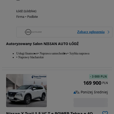
Łódź (Łódzkie)
Firma • Podbite
Zobacz ogłoszenia
Autoryzowany Salon NISSAN AUTO ŁÓDŹ
Usługi finansowe
Naprawa samochodów
Szybka naprawa
Naprawy blacharskie
-
3 000 PLN
169 900
PLN
Poniżej średniej
Nissan X-Trail 1.5 VC-T e-POWER Tekna e-4ORCE